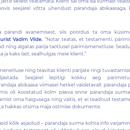
g
jättis sellest teatamata
. Klient sai oma isa surmast tead
ovis seejärel võtta ühendust pärandaja abikaasaga, 
da pärandi avanemisest, siis
pöördus ta
oma küsim
urist Vadim Vilde.
“Notar teatas, et testamenti, pärim
tud
ning a
lgatas pärija taotlusel pärimismenetluse
.
Seadu
 ja kaks last, sealhulgas meie klient.”
ismenetluse ning
teavitas klienti
pärijate ringi tuvastamis
äljastada. Seejärel lepitigi kokku aeg pärimistu
randaja
abikaasa viimasel hetkel
väidetavalt pärandaja p
mis oli koostatud kolm päeva enne pärandaja surma
tamist
oma haigusega ning väitis, et ei teadnud testam
l ta hakkas otsima maja ostmise dokumente.
asid kõik asjaolud – pärandaja surma kohta info varjamin