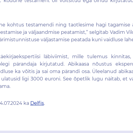
 et kodune testament oli võltsitud ega olnud kirjutatu
ime kohtus testamendi ning taotlesime hagi tagamise 
estamise ja väljaandmise peatamist,“
selgitab Vadim Vild
ärimistunnistuse väljastamise peatada kuni vaidluse la
äekirjaekspertiis
i läbiviimist
, mille tulemus kinnitas
legi pärandaja kirjutatud
. Abikaasa nõustus eksperd
idluse
ka võitis
ja sai oma pärandi osa.
Üleelanud abikaa
ulatusid ligi 3000 euroni. See õpetlik lugu näitab, et
jama.
04.07.2024 ka
Delfis
.