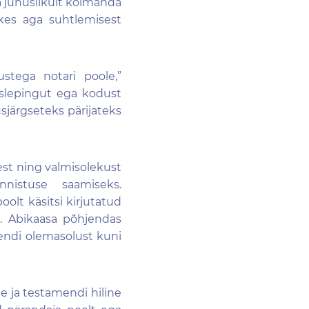
a
juhuslikult
kolmanda
kes
aga
suhtlem
isest
ustega
notari poole,”
islepingut ega kodust
sjärgseteks
pärijateks
est ning valmisolekust
nnistuse saamiseks.
oolt käsitsi kirjutatud
. Abikaasa põhjendas
endi olemasolust kuni
e ja testamendi hiline