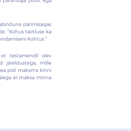
d pärandaja poolt ega
abinõuna pärimisasjas
e. “
Kohus
taotluse
ka
hendamiseni kohtus.”
, et testamendil olev
i järeldustega, mille
sa pidi maksma kinni
 valega ei maksa minna