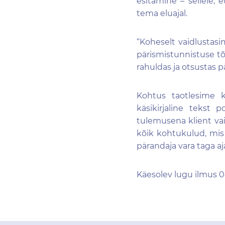
esitamine – sellele,
tema eluajal.
“
Koheselt vaidlustas
pärismistunnistuse tõ
rahuldas
ja otsustas p
Kohtus
taotlesime
k
käsikirjali
ne tekst po
tulemusena klient va
kõik kohtukulud, mis 
pärandaja vara taga a
Käesolev lugu ilmus 