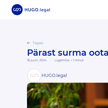
Tagasi
Pärast surma oo
18 juuni, 2024
Lugemine:
< 1
minut
HUGO.legal