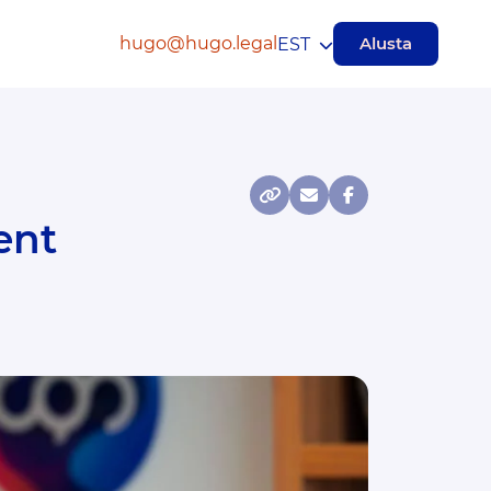
hugo@hugo.legal
Alusta
EST
ent