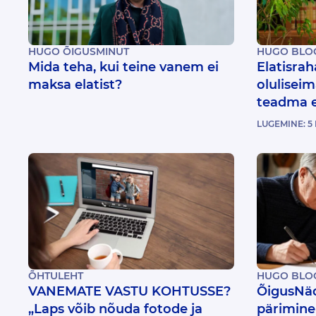
HUGO ÕIGUSMINUT
HUGO BLO
Mida teha, kui teine vanem ei
Elatisrah
maksa elatist?
olulisei
teadma e
LUGEMINE:
5
ÕHTULEHT
HUGO BLO
VANEMATE VASTU KOHTUSSE?
ÕigusNäd
„Laps võib nõuda fotode ja
pärimine