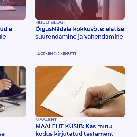
HUGO BLOGI
ud ei
ÕigusNädala kokkuvõte: elatise
ule
suurendamine ja vähendamine
LUGEMINE:
2
MINUTIT
MAALEHT
MAALEHT KÜSIB: Kas minu
se
kodus kirjutatud testament