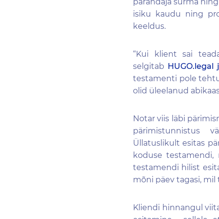
pärandaja
surma nin
isiku kaudu ning pro
keeldus
.
“Ku
i klient sai tea
selgitab
HUGO.legal
j
testamenti
pole teh
olid üleelanud abikaasa
Notar
viis läbi pärim
pärimistunnistus v
Üllatuslikult
esitas pä
koduse testamendi, 
testamendi
hilist esi
mõni päev tagasi, mi
Kliendi hinnangul viit