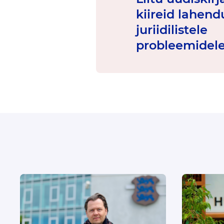
kiireid lahend
juriidilistele
probleemidele