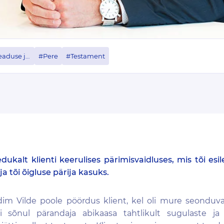
#Pärimine seaduse järgi
#Pere
#Testament
ukalt klienti keerulises pärimisvaidluses, mis tõi es
a tõi õigluse pärija kasuks.
dim Vilde
poole pöördus klient, ke
l
o
li mure seonduva
di sõnul
pärandaja abikaasa tahtlikult sugulaste ja