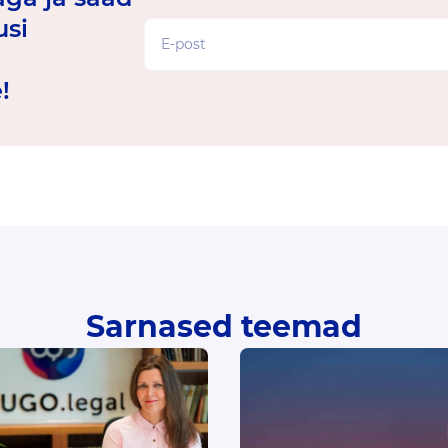
usi
!
Sarnased teemad