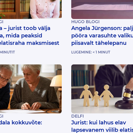
GI
HUGO BLOGI
a – jurist toob välja
Angela Jürgenson: palj
ma, mida peaksid
pööra varasuhte valik
latisraha maksmisest
piisavalt tähelepanu
MINUTIT
LUGEMINE:
< 1
MINUT
GI
DELFI
ala kokkuvõte:
Jurist: kui lahus elav
lapsevanem viilib elati