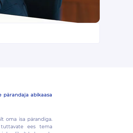
ile pärandaja abikaasa
lt oma isa pärandiga.
 tuttavate
ees
tema