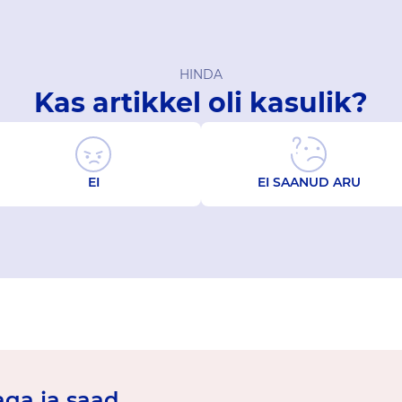
HINDA
Kas artikkel oli kasulik?
EI
EI SAANUD ARU
jaga ja saad