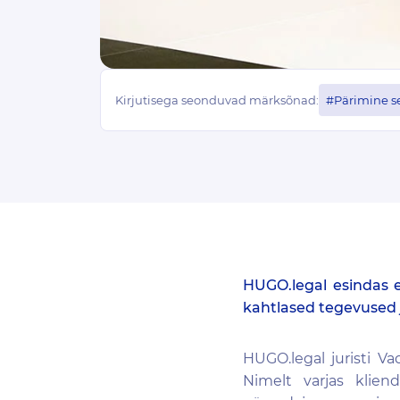
Kirjutisega seonduvad märksõnad:
HUGO.legal esindas ed
kahtlased tegevused j
HUGO.legal
juristi Va
Nimelt varjas klien