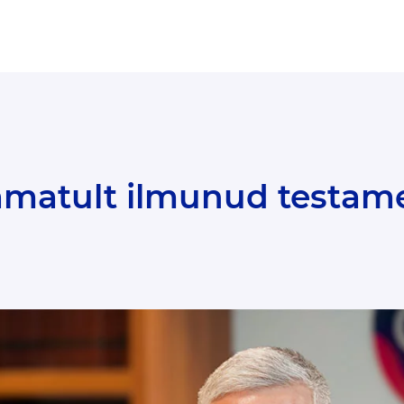
tamatult ilmunud testam