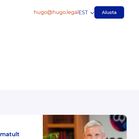
hugo@hugo.legal
Alusta
EST
amatult