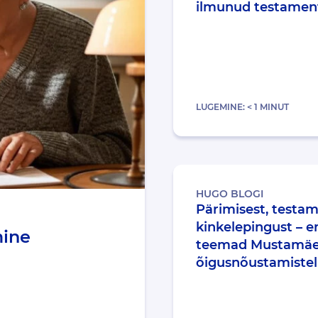
ilmunud testamen
LUGEMINE:
< 1
MINUT
HUGO BLOGI
Pärimisest, testam
kinkelepingust – 
mine
teemad Mustamä
õigusnõustamistel