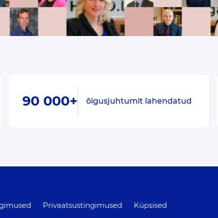
90 000+
õigusjuhtumit lahendatud
ngimused
Privaatsustingimused
Küpsised