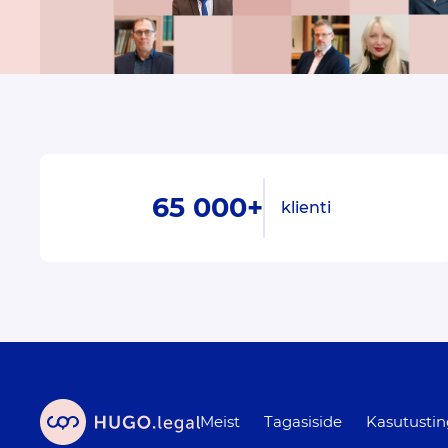
65 000+
klienti
Meist
Tagasiside
Kasutusti