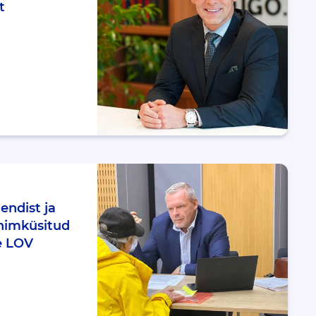
t
endist ja
enimküsitud
e LOV