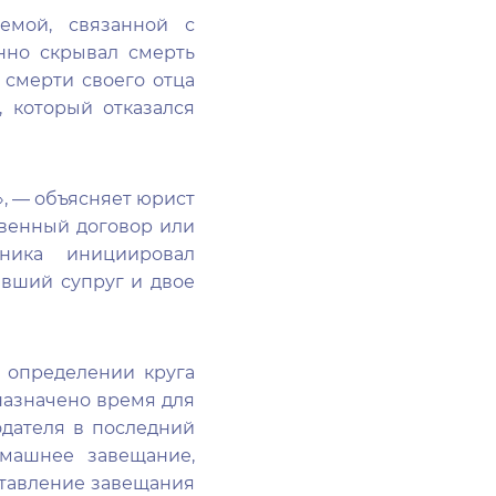
мой, связанной с
енно скрывал смерть
 смерти своего отца
, который отказался
», — объясняет юрист
твенный договор или
ника инициировал
вший супруг и двое
б определении круга
назначено время для
одателя в последний
машнее завещание,
ставление завещания