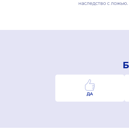
наследство с ложью.
Б
ДА