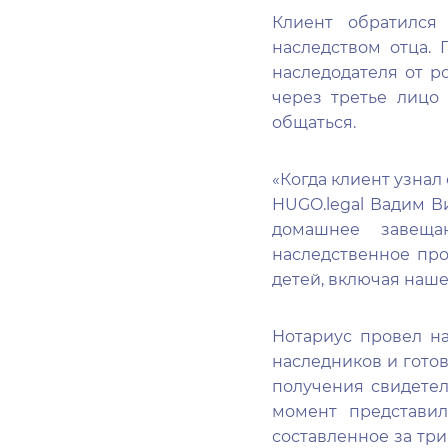
Клиент обратился
наследством отца. 
наследодателя от р
через третье лицо 
общаться.
«Когда клиент узнал
HUGO.legal Вадим В
домашнее завеща
наследственное пр
детей, включая наше
Нотариус провел на
наследников и гото
получения свидетел
момент представи
составленное за тр