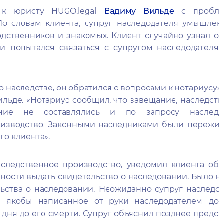
 к юристу HUGO.legal
Вадиму Вильде
с пробле
По словам клиента, супруг наследодателя умышл
одственников и знакомых. Клиент случайно узнал о
и попытался связаться с супругом наследодателя
 о наследстве, он обратился с вопросами к нотариусу
ильде. «Нотариус сообщил, что завещание, наследс
ние не составлялись и по запросу наслед
оизводство. Законными наследниками были пережи
го клиента».
следственное производство, уведомил клиента о
вности выдать свидетельство о наследовании. Было 
ьства о наследовании. Неожиданно супруг наслед
л якобы написанное от руки наследодателем до
и дня до его смерти. Супруг объяснил позднее пред