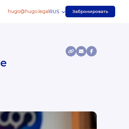
hugo@hugo.legal
Забронировать
RUS