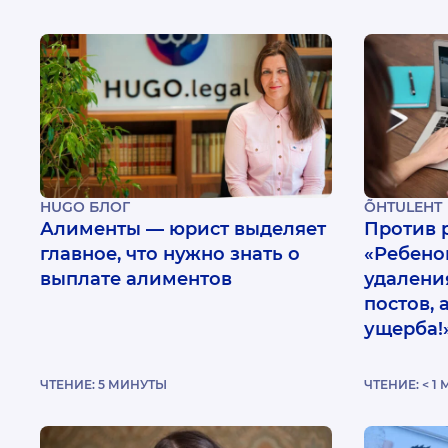
HUGO БЛОГ
ÕHTULEHT
Алименты — юрист выделяет
Против 
главное, что нужно знать о
«Ребено
выплате алиментов
удалени
постов,
ущерба!
ЧТЕНИЕ:
5
МИНУТЫ
ЧТЕНИЕ:
< 1