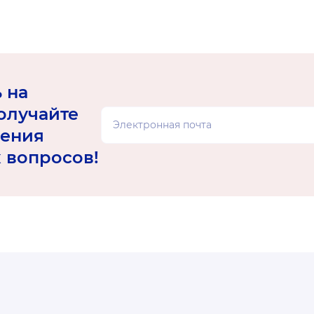
 на
олучайте
ения
 вопросов!