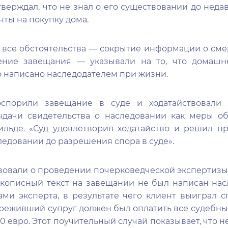
верждал, что не знал о его существовании до неда
нты на покупку дома.
 все обстоятельства — сокрытие информации о сме
ение завещания — указывали на то, что домаш
о написано наследодателем при жизни.
спорили завещание в суде и ходатайствовали 
ыдачи свидетельства о наследовании как меры об
льде. «Суд удовлетворил ходатайство и решил п
ледовании до разрешения спора в суде».
твовали о проведении почерковедческой экспертизы,
укописный текст на завещании не был написан нас
ами эксперта, в результате чего клиент выиграл 
ереживший супруг должен был оплатить все судебны
0 евро. Этот поучительный случай показывает, что н