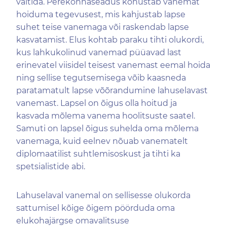
vältida. Perekonnaseadus kohustab vanemat
hoiduma tegevusest, mis kahjustab lapse
suhet teise vanemaga või raskendab lapse
kasvatamist. Elus kohtab paraku tihti olukordi,
kus lahkukolinud vanemad püüavad last
erinevatel viisidel teisest vanemast eemal hoida
ning sellise tegutsemisega võib kaasneda
paratamatult lapse võõrandumine lahuselavast
vanemast. Lapsel on õigus olla hoitud ja
kasvada mõlema vanema hoolitsuste saatel.
Samuti on lapsel õigus suhelda oma mõlema
vanemaga, kuid eelnev nõuab vanematelt
diplomaatilist suhtlemisoskust ja tihti ka
spetsialistide abi.
Lahuselaval vanemal on sellisesse olukorda
sattumisel kõige õigem pöörduda oma
elukohajärgse omavalitsuse