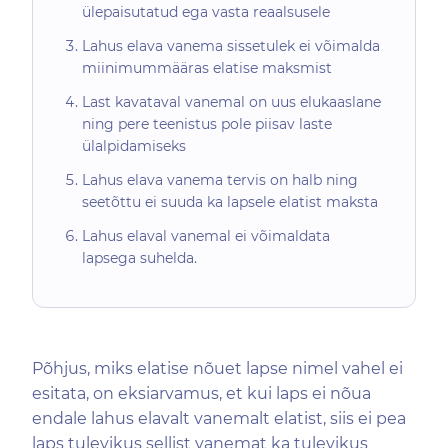
ülepaisutatud ega vasta reaalsusele
Lahus elava vanema sissetulek ei võimalda
miinimummääras elatise maksmist
Last kavataval vanemal on uus elukaaslane
ning pere teenistus pole piisav laste
ülalpidamiseks
Lahus elava vanema tervis on halb ning
seetõttu ei suuda ka lapsele elatist maksta
Lahus elaval vanemal ei võimaldata
lapsega suhelda.
Põhjus, miks elatise nõuet lapse nimel vahel ei
esitata, on eksiarvamus, et kui laps ei nõua
endale lahus elavalt vanemalt elatist, siis ei pea
laps tulevikus sellist vanemat ka tulevikus