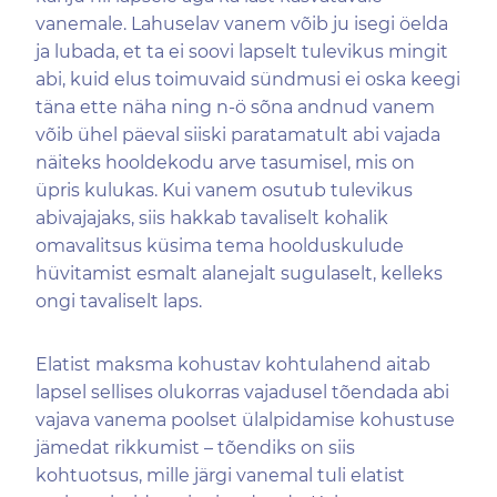
vanemale. Lahuselav vanem võib ju isegi öelda
ja lubada, et ta ei soovi lapselt tulevikus mingit
abi, kuid elus toimuvaid sündmusi ei oska keegi
täna ette näha ning n-ö sõna andnud vanem
võib ühel päeval siiski paratamatult abi vajada
näiteks hooldekodu arve tasumisel, mis on
üpris kulukas. Kui vanem osutub tulevikus
abivajajaks, siis hakkab tavaliselt kohalik
omavalitsus küsima tema hoolduskulude
hüvitamist esmalt alanejalt sugulaselt, kelleks
ongi tavaliselt laps.
Elatist maksma kohustav kohtulahend aitab
lapsel sellises olukorras vajadusel tõendada abi
vajava vanema poolset ülalpidamise kohustuse
jämedat rikkumist – tõendiks on siis
kohtuotsus, mille järgi vanemal tuli elatist