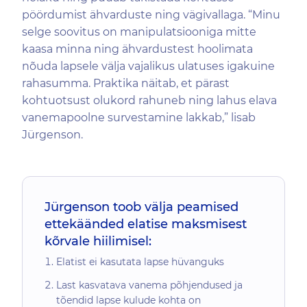
pöördumist ähvarduste ning vägivallaga. “Minu
selge soovitus on manipulatsiooniga mitte
kaasa minna ning ähvardustest hoolimata
nõuda lapsele välja vajalikus ulatuses igakuine
rahasumma. Praktika näitab, et pärast
kohtuotsust olukord rahuneb ning lahus elava
vanemapoolne survestamine lakkab,” lisab
Jürgenson.
Jürgenson toob välja peamised
ettekäänded elatise maksmisest
kõrvale hiilimisel:
Elatist ei kasutata lapse hüvanguks
Last kasvatava vanema põhjendused ja
tõendid lapse kulude kohta on