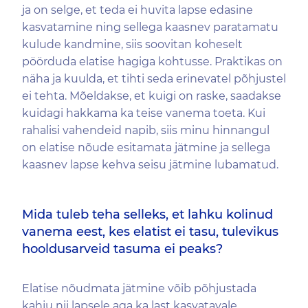
ja on selge, et teda ei huvita lapse edasine
kasvatamine ning sellega kaasnev paratamatu
kulude kandmine, siis soovitan koheselt
pöörduda elatise hagiga kohtusse. Praktikas on
näha ja kuulda, et tihti seda erinevatel põhjustel
ei tehta. Mõeldakse, et kuigi on raske, saadakse
kuidagi hakkama ka teise vanema toeta. Kui
rahalisi vahendeid napib, siis minu hinnangul
on elatise nõude esitamata jätmine ja sellega
kaasnev lapse kehva seisu jätmine lubamatud.
Mida tuleb teha selleks, et lahku kolinud
vanema eest, kes elatist ei tasu, tulevikus
hooldusarveid tasuma ei peaks?
Elatise nõudmata jätmine võib põhjustada
kahju nii lapsele aga ka last kasvatavale