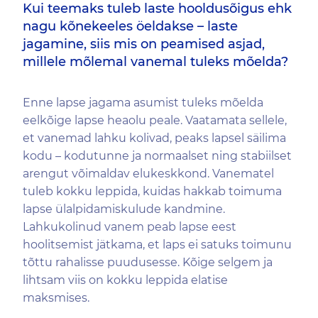
Kui teemaks tuleb laste hooldusõigus ehk
nagu kõnekeeles öeldakse – laste
jagamine, siis mis on peamised asjad,
millele mõlemal vanemal tuleks mõelda?
Enne lapse jagama asumist tuleks mõelda
eelkõige lapse heaolu peale. Vaatamata sellele,
et vanemad lahku kolivad, peaks lapsel säilima
kodu – kodutunne ja normaalset ning stabiilset
arengut võimaldav elukeskkond. Vanematel
tuleb kokku leppida, kuidas hakkab toimuma
lapse ülalpidamiskulude kandmine.
Lahkukolinud vanem peab lapse eest
hoolitsemist jätkama, et laps ei satuks toimunu
tõttu rahalisse puudusesse. Kõige selgem ja
lihtsam viis on kokku leppida elatise
maksmises.