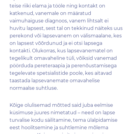
teise riiki elama ja tööle ning kontakt on
katkenud, vanemale on määratud
vaimuhaiguse diagnoos, vanem lihtsalt ei
huvitu lapsest, sest tal on tekkinud näiteks uus
perekond või lapsevanem on välismaalane, kes
on lapsest võõrdunud ja ei otsi lapsega
kontakti. Olukorras, kus lapsevanematel on
tegelikult omavaheline tüli, võiksid vanemad
pöörduda pereteraapia ja perenõustamisega
tegelevate spetsialistide poole, kes aitavad
taastada lapsevanemate omavahelise
normaalse suhtluse.
Kõige olulisemad mõtted said juba eelmise
küsimuse juures nimetatud – need on lapse
turvalise kodu säilitamine, tema ülalpidamise
eest hoolitsemine ja suhtlemine mõlema