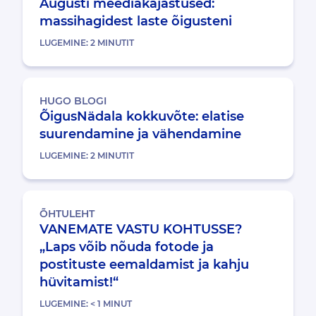
Augusti meediakajastused:
massihagidest laste õigusteni
LUGEMINE:
2
MINUTIT
HUGO BLOGI
ÕigusNädala kokkuvõte: elatise
suurendamine ja vähendamine
LUGEMINE:
2
MINUTIT
ÕHTULEHT
VANEMATE VASTU KOHTUSSE?
„Laps võib nõuda fotode ja
postituste eemaldamist ja kahju
hüvitamist!“
LUGEMINE:
< 1
MINUT