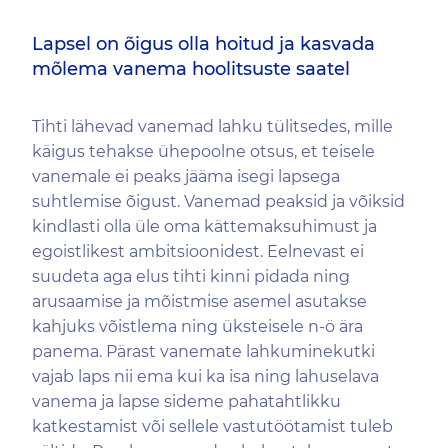
Lapsel on õigus olla hoitud ja kasvada
mõlema vanema hoolitsuste saatel
Tihti lähevad vanemad lahku tülitsedes, mille
käigus tehakse ühepoolne otsus, et teisele
vanemale ei peaks jääma isegi lapsega
suhtlemise õigust. Vanemad peaksid ja võiksid
kindlasti olla üle oma kättemaksuhimust ja
egoistlikest ambitsioonidest. Eelnevast ei
suudeta aga elus tihti kinni pidada ning
arusaamise ja mõistmise asemel asutakse
kahjuks võistlema ning üksteisele n-ö ära
panema. Pärast vanemate lahkuminekutki
vajab laps nii ema kui ka isa ning lahuselava
vanema ja lapse sideme pahatahtlikku
katkestamist või sellele vastutöötamist tuleb