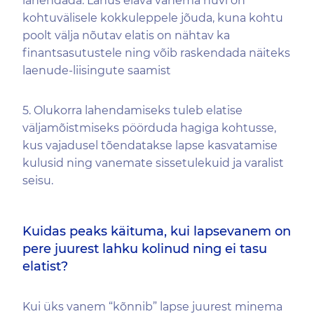
lahendada. Lahus elava vanema huvi on
kohtuvälisele kokkuleppele jõuda, kuna kohtu
poolt välja nõutav elatis on nähtav ka
finantsasutustele ning võib raskendada näiteks
laenude-liisingute saamist
5. Olukorra lahendamiseks tuleb elatise
väljamõistmiseks pöörduda hagiga kohtusse,
kus vajadusel tõendatakse lapse kasvatamise
kulusid ning vanemate sissetulekuid ja varalist
seisu.
Kuidas peaks käituma, kui lapsevanem on
pere juurest lahku kolinud ning ei tasu
elatist?
Kui üks vanem “kõnnib” lapse juurest minema