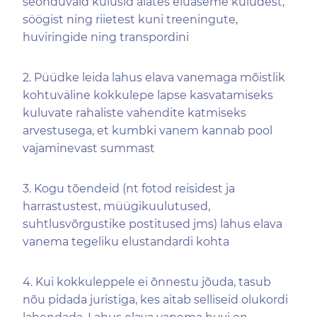
seonduvaid kulusid alates eluaseme kuludest,
söögist ning riietest kuni treeningute,
huviringide ning transpordini
2. Püüdke leida lahus elava vanemaga mõistlik
kohtuväline kokkulepe lapse kasvatamiseks
kuluvate rahaliste vahendite katmiseks
arvestusega, et kumbki vanem kannab pool
vajaminevast summast
3. Kogu tõendeid (nt fotod reisidest ja
harrastustest, müügikuulutused,
suhtlusvõrgustike postitused jms) lahus elava
vanema tegeliku elustandardi kohta
4. Kui kokkuleppele ei õnnestu jõuda, tasub
nõu pidada juristiga, kes aitab selliseid olukordi