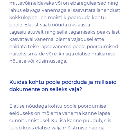
mittevõimaldavaks või on ebaregulaarsed ning
lahus elavaga vanemaga ei saavutata lahendust
kokkuleppel, on mõistlik pöörduda kohtu
poole. Elatist saab nõuda üks aasta
tagasiulatuvalt ning selle tagamiseks peaks last
kasvataval vanemal olema vajadusel ette
näidata teise lapsevanema poole pöördumised
näiteks sms-de või e-kirjaga elatise maksmise
nõuete või küsimustega.
Kuidas kohtu poole pöörduda ja milliseid
dokumente on selleks vaja?
Elatise nõudega kohtu poole pöördumise
eelduseks on mõlema vanema kanne lapse
sünnitunnistusel. Kui isa kanne puudub, siis
tuleb koos elatise välja mõistmise hagiga