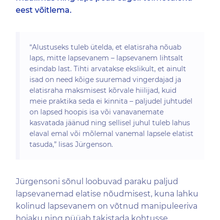
eest võitlema.
“Alustuseks tuleb ütelda, et elatisraha nõuab
laps, mitte lapsevanem – lapsevanem lihtsalt
esindab last. Tihti arvatakse ekslikult, et ainult
isad on need kõige suuremad vingerdajad ja
elatisraha maksmisest kõrvale hiilijad, kuid
meie praktika seda ei kinnita – paljudel juhtudel
on lapsed hoopis isa või vanavanemate
kasvatada jäänud ning sellisel juhul tuleb lahus
elaval emal või mõlemal vanemal lapsele elatist
tasuda,” lisas Jürgenson.
Jürgensoni sõnul loobuvad paraku paljud
lapsevanemad elatise nõudmisest, kuna lahku
kolinud lapsevanem on võtnud manipuleeriva
hoiaku ning püüab takistada kohtusse