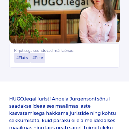
Kirjutisega seonduvad märksõnad:
#Elatis
#Pere
HUGO.legal juristi Angela Jürgensoni sõnul
saadakse ideaalses maailmas laste
kasvatamisega hakkama juristide ning kohtu
sekkumiseta, kuid paraku ei ela me ideaalses
maailmas ning laps peab sageli toimetuleku