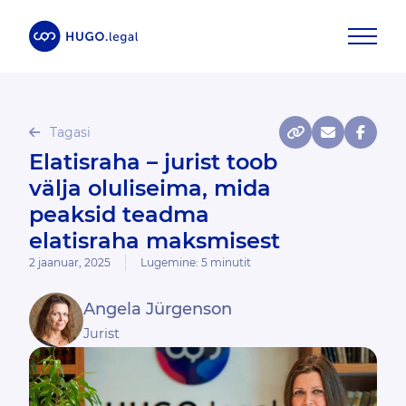
Tagasi
Elatisraha – jurist toob
välja oluliseima, mida
peaksid teadma
elatisraha maksmisest
2 jaanuar, 2025
Lugemine:
5
minutit
Angela Jürgenson
Jurist