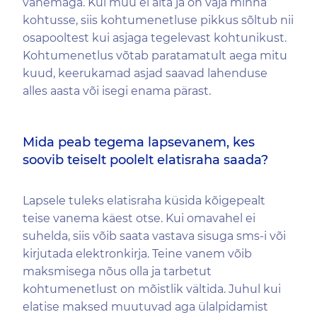
vanemaga. Kui muu ei aita ja on vaja minna
kohtusse, siis kohtumenetluse pikkus sõltub nii
osapooltest kui asjaga tegelevast kohtunikust.
Kohtumenetlus võtab paratamatult aega mitu
kuud, keerukamad asjad saavad lahenduse
alles aasta või isegi enama pärast.
Mida peab tegema lapsevanem, kes
soovib teiselt poolelt elatisraha saada?
Lapsele tuleks elatisraha küsida kõigepealt
teise vanema käest otse. Kui omavahel ei
suhelda, siis võib saata vastava sisuga sms-i või
kirjutada elektronkirja. Teine vanem võib
maksmisega nõus olla ja tarbetut
kohtumenetlust on mõistlik vältida. Juhul kui
elatise maksed muutuvad aga ülalpidamist