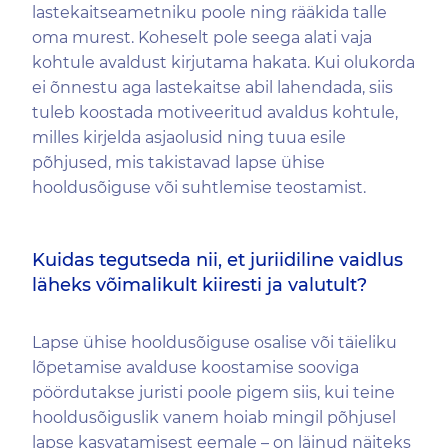
lastekaitseametniku poole ning rääkida talle
oma murest. Koheselt pole seega alati vaja
kohtule avaldust kirjutama hakata. Kui olukorda
ei õnnestu aga lastekaitse abil lahendada, siis
tuleb koostada motiveeritud avaldus kohtule,
milles kirjelda asjaolusid ning tuua esile
põhjused, mis takistavad lapse ühise
hooldusõiguse või suhtlemise teostamist.
Kuidas tegutseda nii, et juriidiline vaidlus
läheks võimalikult kiiresti ja valutult?
Lapse ühise hooldusõiguse osalise või täieliku
lõpetamise avalduse koostamise sooviga
pöördutakse juristi poole pigem siis, kui teine
hooldusõiguslik vanem hoiab mingil põhjusel
lapse kasvatamisest eemale – on läinud näiteks