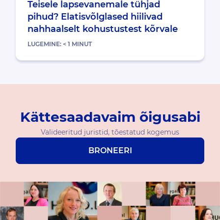
Teisele lapsevanemale tühjad
pihud? Elatisvõlglased hiilivad
nahhaalselt kohustustest kõrvale
LUGEMINE:
< 1
MINUT
Kättesaadavaim õigusabi
Valideeritud juristid, tõestatud kogemus
BRONEERI