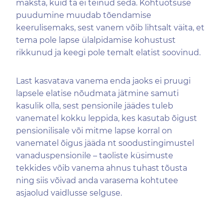
maksta, kuid ta ei teinud seda. Kohtuotsuse
puudumine muudab tõendamise
keerulisemaks, sest vanem võib lihtsalt väita, et
tema pole lapse ülalpidamise kohustust
rikkunud ja keegi pole temalt elatist soovinud.
Last kasvatava vanema enda jaoks ei pruugi
lapsele elatise nõudmata jätmine samuti
kasulik olla, sest pensionile jäädes tuleb
vanematel kokku leppida, kes kasutab õigust
pensionilisale või mitme lapse korral on
vanematel õigus jääda nt soodustingimustel
vanaduspensionile – taoliste küsimuste
tekkides võib vanema ahnus tuhast tõusta
ning siis võivad anda varasema kohtutee
asjaolud vaidlusse selguse.