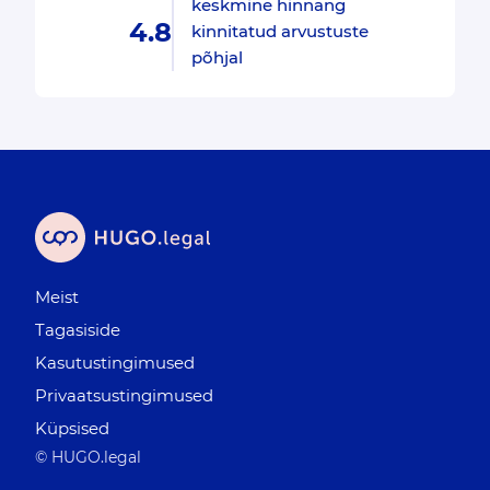
keskmine hinnang
4.8
kinnitatud arvustuste
põhjal
Meist
Tagasiside
Kasutustingimused
Privaatsustingimused
Küpsised
© HUGO.legal