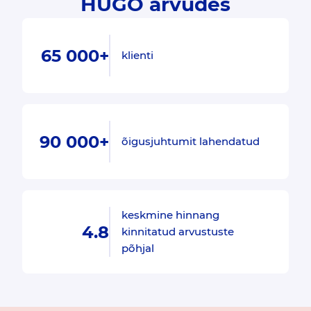
HUGO arvudes
65 000+
klienti
90 000+
õigusjuhtumit lahendatud
keskmine hinnang
4.8
kinnitatud arvustuste
põhjal