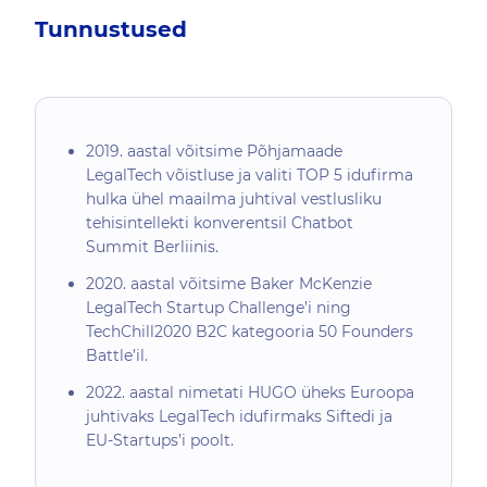
Tunnustused
2019. aastal võitsime Põhjamaade
LegalTech võistluse ja valiti TOP 5 idufirma
hulka ühel maailma juhtival vestlusliku
tehisintellekti konverentsil Chatbot
Summit Berliinis.
2020. aastal võitsime Baker McKenzie
LegalTech Startup Challenge’i ning
TechChill2020 B2C kategooria 50 Founders
Battle’il.
2022. aastal nimetati HUGO üheks Euroopa
juhtivaks LegalTech idufirmaks Siftedi ja
EU-Startups’i poolt.