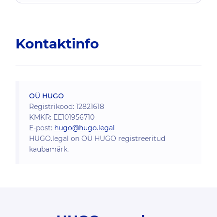
Kontaktinfo
OÜ HUGO
Registrikood: 12821618
KMKR: EE101956710
E-post:
hugo@hugo.legal
HUGO.legal on OÜ HUGO registreeritud
kaubamärk.