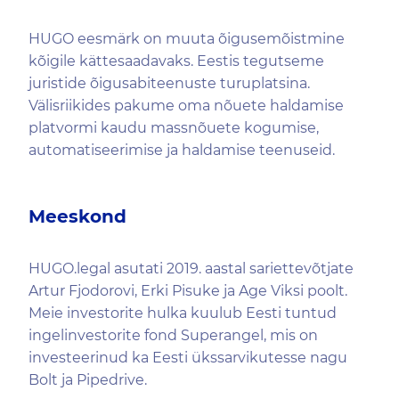
HUGO eesmärk on muuta õigusemõistmine
kõigile kättesaadavaks. Eestis tegutseme
juristide õigusabiteenuste turuplatsina.
Välisriikides pakume oma nõuete haldamise
platvormi kaudu massnõuete kogumise,
automatiseerimise ja haldamise teenuseid.
Meeskond
HUGO.legal asutati 2019. aastal sariettevõtjate
Artur Fjodorovi, Erki Pisuke ja Age Viksi poolt.
Meie investorite hulka kuulub Eesti tuntud
ingelinvestorite fond Superangel, mis on
investeerinud ka Eesti ükssarvikutesse nagu
Bolt ja Pipedrive.