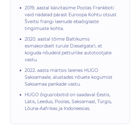
2019. aastal käivitasime Poolas Frankboti
vaid nädalad pärast Euroopa Kohtu otsust
Šveitsi frangi laenude ebaõiglaste
tingimuste kohta.
2020. aastal tõime Baltikumis
esmakordselt turule Dieselgate’i, et
koguda nõudeid petturlike autotootjate
vastu.
2022. aasta märtsis laienes HUGO
Saksamaale, alustades nõuete kogumist
Saksamaa pankade vastu.
HUGO õigusrobotid on saadaval Eestis,
Lätis, Leedus, Poolas, Saksamaal, Türgis,
Lõuna-Aafrikas ja Indoneesias.