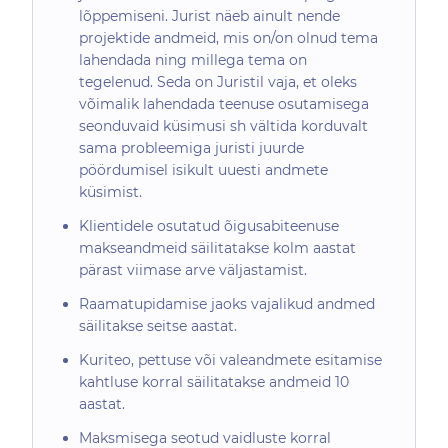
lõppemiseni. Jurist näeb ainult nende
projektide andmeid, mis on/on olnud tema
lahendada ning millega tema on
tegelenud. Seda on Juristil vaja, et oleks
võimalik lahendada teenuse osutamisega
seonduvaid küsimusi sh vältida korduvalt
sama probleemiga juristi juurde
pöördumisel isikult uuesti andmete
küsimist.
Klientidele osutatud õigusabiteenuse
makseandmeid säilitatakse kolm aastat
pärast viimase arve väljastamist.
Raamatupidamise jaoks vajalikud andmed
säilitakse seitse aastat.
Kuriteo, pettuse või valeandmete esitamise
kahtluse korral säilitatakse andmeid 10
aastat.
Maksmisega seotud vaidluste korral