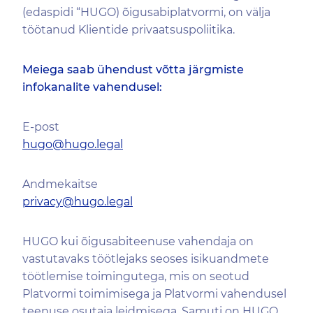
(edaspidi “HUGO) õigusabiplatvormi, on välja
töötanud Klientide privaatsuspoliitika.
Meiega saab ühendust võtta järgmiste
infokanalite vahendusel:
E-post
hugo@hugo.legal
Andmekaitse
privacy@hugo.legal
HUGO kui õigusabiteenuse vahendaja on
vastutavaks töötlejaks seoses isikuandmete
töötlemise toimingutega, mis on seotud
Platvormi toimimisega ja Platvormi vahendusel
teenuse osutaja leidmisega. Samuti on HUGO