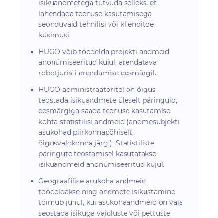
isikuandmetega tutvuda selleks, et
lahendada teenuse kasutamisega
seonduvaid tehnilisi või klienditoe
küsimusi.
HUGO võib töödelda projekti andmeid
anonümiseeritud kujul, arendatava
robotjuristi arendamise eesmärgil.
HUGO administraatoritel on õigus
teostada isikuandmete üleselt päringuid,
eesmärgiga saada teenuse kasutamise
kohta statistilisi andmeid (andmesubjekti
asukohad piirkonnapõhiselt,
õigusvaldkonna järgi). Statistiliste
päringute teostamisel kasutatakse
isikuandmeid anonümiseeritud kujul.
Geograafilise asukoha andmeid
töödeldakse ning andmete isikustamine
toimub juhul, kui asukohaandmeid on vaja
seostada isikuga vaidluste või pettuste