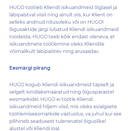
HUGO töötleb Kliendi isikuandmeid õiglasel ja
läbipaistval viisil ning ainult siis, kui Klient on
selleks andnud nõusoleku või on HUGOl
õigusaktide järgi lubatud Kliendi isikuandmeid
töödelda. HUGO teeb kõik endast oleneva, et
isikuandmete töötlemine oleks Kliendile
võimalikult läbipaistev ning arusaadav.
Eesmärgi piirang
HUGO kogub Kliendi isikuandmeid täpselt ja
selgelt kindlaksmääratud ning õiguspärastel
eesmärkidel. HUGO ei töötle Kliendi
isikuandmeid hiljem viisil, mis oleks esialgsete
töötlemiseesmärkide vastuolus, va juhul kui see
põhineb seadusest tulenevatel õiguslikel
alustel või Kliendi loal.