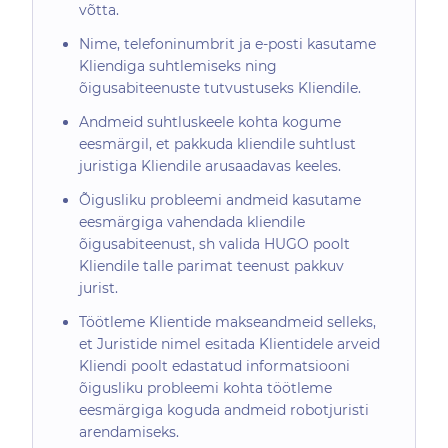
võtta.
Nime, telefoninumbrit ja e-posti kasutame
Kliendiga suhtlemiseks ning
õigusabiteenuste tutvustuseks Kliendile.
Andmeid suhtluskeele kohta kogume
eesmärgil, et pakkuda kliendile suhtlust
juristiga Kliendile arusaadavas keeles.
Õigusliku probleemi andmeid kasutame
eesmärgiga vahendada kliendile
õigusabiteenust, sh valida HUGO poolt
Kliendile talle parimat teenust pakkuv
jurist.
Töötleme Klientide makseandmeid selleks,
et Juristide nimel esitada Klientidele arveid
Kliendi poolt edastatud informatsiooni
õigusliku probleemi kohta töötleme
eesmärgiga koguda andmeid robotjuristi
arendamiseks.