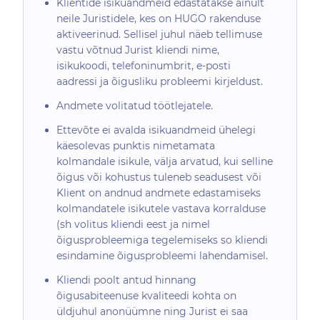
Klientide isikuandmeid edastatakse ainult
neile Juristidele, kes on HUGO rakenduse
aktiveerinud. Sellisel juhul näeb tellimuse
vastu võtnud Jurist kliendi nime,
isikukoodi, telefoninumbrit, e-posti
aadressi ja õigusliku probleemi kirjeldust.
Andmete volitatud töötlejatele.
Ettevõte ei avalda isikuandmeid ühelegi
käesolevas punktis nimetamata
kolmandale isikule, välja arvatud, kui selline
õigus või kohustus tuleneb seadusest või
Klient on andnud andmete edastamiseks
kolmandatele isikutele vastava korralduse
(sh volitus kliendi eest ja nimel
õigusprobleemiga tegelemiseks so kliendi
esindamine õigusprobleemi lahendamisel.
Kliendi poolt antud hinnang
õigusabiteenuse kvaliteedi kohta on
üldjuhul anonüümne ning Jurist ei saa