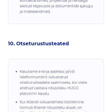
kontaktandmed, projektide ja nendega
seotud tegevuste ja dokumentide ajalugu
ja makseandmed.
10. Otseturustusteated
Kasutame e-kirja aadressi ja/või
telefoninumbrit isikustatud
otseturusteadete saatmiseks, kui olete
andnud vastava nõusoleku HUGO
platvormi kaudu.
Kui Kliendi isikuandmete töötlemine
toimub Kliendi nõusoleku alusel, on