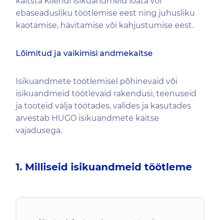
kaitsta Kliendi isikuandmeid loata või
ebaseadusliku töötlemise eest ning juhusliku
kaotamise, hävitamise või kahjustumise eest.
Lõimitud ja vaikimisi andmekaitse
Isikuandmete töötlemisel põhinevaid või
isikuandmeid töötlevaid rakendusi, teenuseid
ja tooteid välja töötades, valides ja kasutades
arvestab HUGO isikuandmete kaitse
vajadusega.
1. Milliseid isikuandmeid töötleme