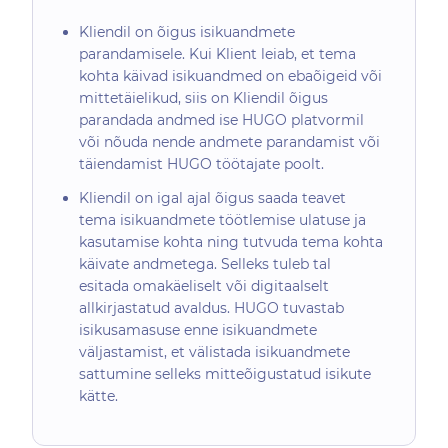
Kliendil on õigus isikuandmete
parandamisele. Kui Klient leiab, et tema
kohta käivad isikuandmed on ebaõigeid või
mittetäielikud, siis on Kliendil õigus
parandada andmed ise HUGO platvormil
või nõuda nende andmete parandamist või
täiendamist HUGO töötajate poolt.
Kliendil on igal ajal õigus saada teavet
tema isikuandmete töötlemise ulatuse ja
kasutamise kohta ning tutvuda tema kohta
käivate andmetega. Selleks tuleb tal
esitada omakäeliselt või digitaalselt
allkirjastatud avaldus. HUGO tuvastab
isikusamasuse enne isikuandmete
väljastamist, et välistada isikuandmete
sattumine selleks mitteõigustatud isikute
kätte.