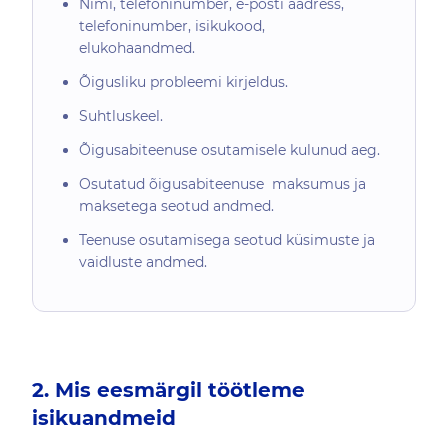
Nimi, telefoninumber, e-posti aadress,
telefoninumber, isikukood,
elukohaandmed.
Õigusliku probleemi kirjeldus.
Suhtluskeel.
Õigusabiteenuse osutamisele kulunud aeg.
Osutatud õigusabiteenuse maksumus ja
maksetega seotud andmed.
Teenuse osutamisega seotud küsimuste ja
vaidluste andmed.
2. Mis eesmärgil töötleme
isikuandmeid