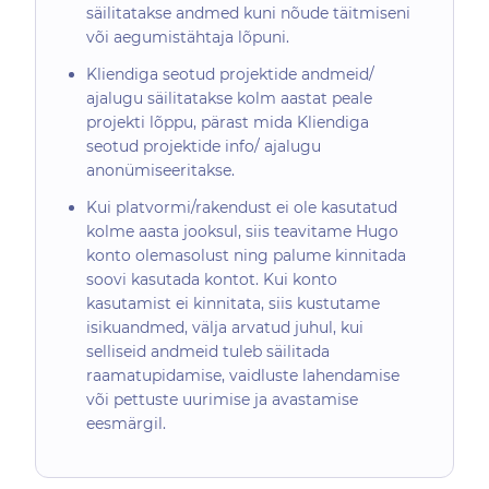
säilitatakse andmed kuni nõude täitmiseni
või aegumistähtaja lõpuni.
Kliendiga seotud projektide andmeid/
ajalugu säilitatakse kolm aastat peale
projekti lõppu, pärast mida Kliendiga
seotud projektide info/ ajalugu
anonümiseeritakse.
Kui platvormi/rakendust ei ole kasutatud
kolme aasta jooksul, siis teavitame Hugo
konto olemasolust ning palume kinnitada
soovi kasutada kontot. Kui konto
kasutamist ei kinnitata, siis kustutame
isikuandmed, välja arvatud juhul, kui
selliseid andmeid tuleb säilitada
raamatupidamise, vaidluste lahendamise
või pettuste uurimise ja avastamise
eesmärgil.