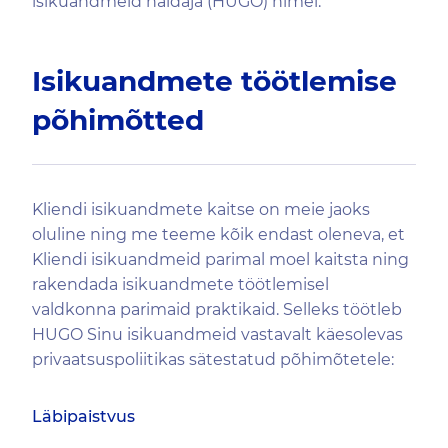
isikuandmeid haldaja (HUGO) nimel.
Isikuandmete töötlemise
põhimõtted
Kliendi isikuandmete kaitse on meie jaoks
oluline ning me teeme kõik endast oleneva, et
Kliendi isikuandmeid parimal moel kaitsta ning
rakendada isikuandmete töötlemisel
valdkonna parimaid praktikaid. Selleks töötleb
HUGO Sinu isikuandmeid vastavalt käesolevas
privaatsuspoliitikas sätestatud põhimõtetele:
Läbipaistvus