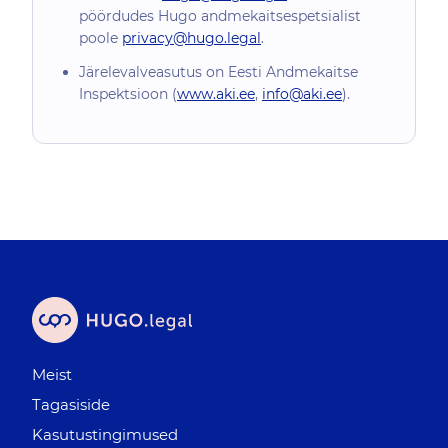
pöördudes Hugo andmekaitsespetsialist
poole
privacy@hugo.legal
.
Järelevalveasutus on Eesti Andmekaitse
Inspektsioon (
www.aki.ee
,
info@aki.ee
).
Meist
Tagasiside
Kasutustingimused