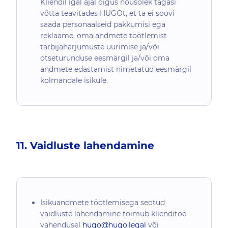
Kliendil igal ajal õigus nõusolek tagasi
võtta teavitades HUGOt, et ta ei soovi
saada personaalseid pakkumisi ega
reklaame, oma andmete töötlemist
tarbijaharjumuste uurimise ja/või
otseturunduse eesmärgil ja/või oma
andmete edastamist nimetatud eesmärgil
kolmandale isikule.
11. Vaidluste lahendamine
Isikuandmete töötlemisega seotud
vaidluste lahendamine toimub klienditoe
vahendusel
hugo@hugo.legal
või