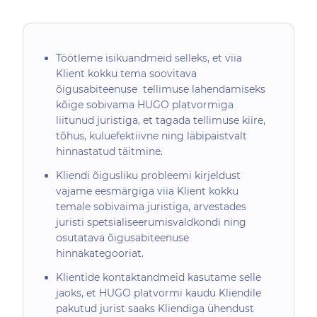
Töötleme isikuandmeid selleks, et viia
Klient kokku tema soovitava
õigusabiteenuse tellimuse lahendamiseks
kõige sobivama HUGO platvormiga
liitunud juristiga, et tagada tellimuse kiire,
tõhus, kuluefektiivne ning läbipaistvalt
hinnastatud täitmine.
Kliendi õigusliku probleemi kirjeldust
vajame eesmärgiga viia Klient kokku
temale sobivaima juristiga, arvestades
juristi spetsialiseerumisvaldkondi ning
osutatava õigusabiteenuse
hinnakategooriat.
Klientide kontaktandmeid kasutame selle
jaoks, et HUGO platvormi kaudu Kliendile
pakutud jurist saaks Kliendiga ühendust