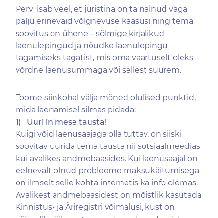
Perv lisab veel, et juristina on ta näinud väga
palju erinevaid võlgnevuse kaasusi ning tema
soovitus on ühene – sõlmige kirjalikud
laenulepingud ja nõudke laenulepingu
tagamiseks tagatist, mis oma väärtuselt oleks
võrdne laenusummaga või sellest suurem.
Toome siinkohal välja mõned olulised punktid,
mida laenamisel silmas pidada:
1)
Uuri inimese tausta!
Kuigi võid laenusaajaga olla tuttav, on siiski
soovitav uurida tema tausta nii sotsiaalmeedias
kui avalikes andmebaasides. Kui laenusaajal on
eelnevalt olnud probleeme maksukäitumisega,
on ilmselt selle kohta internetis ka info olemas.
Avalikest andmebaasidest on mõistlik kasutada
Kinnistus- ja Äriregistri võimalusi, kust on