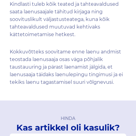
Kindlasti tuleb kõik teated ja tahteavaldused
saata laenusaajale tähitud kirjaga ning
soovituslikult väljastusteatega, kuna kõik
tahteavaldused muutuvad kehtivaks
kättetoimetamise hetkest.
Kokkuvõtteks soovitame enne laenu andmist
teostada laenusaaja osas väga põhjalik
taustauuring ja pärast laenamist jälgida, et
laenusaaja täidaks laenulepingu tingimusi ja ei
tekiks laenu tagastamisel suuri võlgnevusi.
HINDA
Kas artikkel oli kasulik?