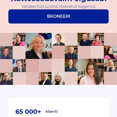
Valideeritud juristid, tõestatud kogemus
BRONEERI
65 000+
klienti