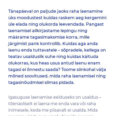
Tänapäeval on paljude jaoks raha laenamine
üks moodustest kuidas raskem aeg kergemini
üle elada ning olukorda leevendada. Pangast
laenamisel allkirjastame lepingu ning
määrame tagasimaksmise korra, mille
järgimist pank kontrollib. Kuidas aga anda
laenu enda tuttavatele – sõpradele, kellega on
teatav usalduslik suhe ning kuidas käituda
olukorras, kus heas usus antud laenu enam
tagasi ei õnnestu saada? Toome siinkohal välja
mõned soovitused, mida raha laenamisel ning
tagasinõudmisel silmas pidada.
Igasuguse laenamise eelduseks on usaldus –
tõenäoliselt ei laena me enda vara või raha
inimesele, keda me piisavalt ei usalda. Mida