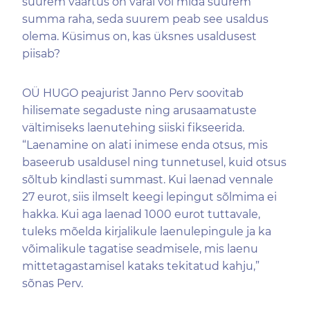
suurem väärtus on varal või mida suurem
summa raha, seda suurem peab see usaldus
olema. Küsimus on, kas üksnes usaldusest
piisab?
OÜ HUGO peajurist Janno Perv soovitab
hilisemate segaduste ning arusaamatuste
vältimiseks laenutehing siiski fikseerida.
“Laenamine on alati inimese enda otsus, mis
baseerub usaldusel ning tunnetusel, kuid otsus
sõltub kindlasti summast. Kui laenad vennale
27 eurot, siis ilmselt keegi lepingut sõlmima ei
hakka. Kui aga laenad 1000 eurot tuttavale,
tuleks mõelda kirjalikule laenulepingule ja ka
võimalikule tagatise seadmisele, mis laenu
mittetagastamisel kataks tekitatud kahju,”
sõnas Perv.