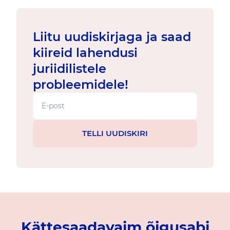
Liitu uudiskirjaga ja saad
kiireid lahendusi
juriidilistele
probleemidele!
Kättesaadavaim õigusabi