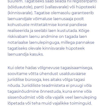
suurem. Tagatiseks saab seada nii registerpanti
(sõiduautole), panti (vallasvarale) või hüpoteeki
(kinnisvarale). Tagatise olemasolu garanteerib
laenuandjale võimaluse laenusaaja poolt
kohustuste mittetäitmise korral pandiese
realiseerida ja seeläbi laen kustutada. Kõige
riskivabam laenu andmine on tagada laen
notariaalse laenulepinguga, millega pannakse
tagatiseks olevale kinnisvarale hüpoteek
laenuandja kasuks.
Kui olete hädas võlgnevuse tagasisaamisega,
soovitame võtta ühendust usaldusväärse
juriidilise bürooga, kes aitaks võlga tagasi
nõuda. Juriidiliste teadmisteta ei pruugi võla
tagasinõudmine õnnestuda, kuna enne võla
sissenõudmist võib olla vajalik veel laenuleping
lõpetada või teha muid vajalikke toiminguid.