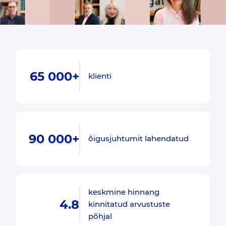
65 000+
klienti
90 000+
õigusjuhtumit lahendatud
keskmine hinnang
4.8
kinnitatud arvustuste
põhjal