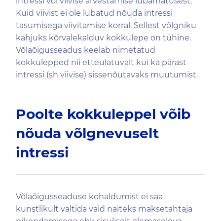
intressi või viivise arvestamise lubamatusest.
Kuid viivist ei ole lubatud nõuda intressi
tasumisega viivitamise korral. Sellest võlgniku
kahjuks kõrvalekalduv kokkulepe on tühine.
Võlaõigusseadus keelab nimetatud
kokkulepped nii etteulatuvalt kui ka pärast
intressi (sh viivise) sissenõutavaks muutumist.
Poolte kokkuleppel võib
nõuda võlgnevuselt
intressi
Võlaõigusseaduse kohaldumist ei saa
kunstlikult vältida vaid näiteks maksetähtaja