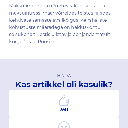
Maksuamet oma nõuetes rakendab, kuigi
maksuintressi määr võrreldes teistes riikides
kehtivate sarnaste avalikõiguslike rahaliste
kohustuste määradega on halduskohtu
seisukohalt Eestis üllatav ja põhjendamatult
kõrge,” lisab Roosileht.
HINDA
Kas artikkel oli kasulik?
JAH