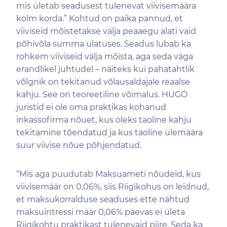
mis ületab seadusest tulenevat viivisemäära
kolm korda.” Kohtud on paika pannud, et
viiviseid mõistetakse välja peaaegu alati vaid
põhivõla summa ulatuses. Seadus lubab ka
rohkem viiviseid välja mõista, aga seda väga
erandlikel juhtudel – näiteks kui pahatahtlik
võlgnik on tekitanud võlausaldajale reaalse
kahju. See on teoreetiline võimalus. HUGO
juristid ei ole oma praktikas kohanud
inkassofirma nõuet, kus oleks taoline kahju
tekitamine tõendatud ja kus taoline ülemäära
suur viivise nõue põhjendatud.
“Mis aga puudutab Maksuameti nõudeid, kus
viivisemäär on 0,06%, siis Riigikohus on leidnud,
et maksukorralduse seaduses ette nähtud
maksuintressi määr 0,06% päevas ei ületa
Riigikohtu praktikast tulenevaid piire. Seda ka