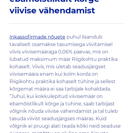
viivise vähendamist
Inkassofirmade nõuete
puhul lisandub
tavaliselt osamakse tasumisega viivitamisel
viivis viivisemääraga 0,06% päevas, mis on
lubatud maksimum määr Riigikohtu praktika
kohaselt. Viivis, mis ületab seadusjärgset
viivisemäära enam kui kolm korda on
Riigikohtu praktika kohaselt tühine ja sellest
kõrgemat määra ei saa tarbijale kohaldada.
“Juhul, kui kokkulepitud viivisemäär on
ebamõistlikult kõrge ja tühine, saab tarbijast
võlgnik nõuda viivise vähendamist ja tal tuleb
tasuda viivist seadusjärgses määras. Kuid
võlgnik ei pruugi alati teada kõiki neid seaduse