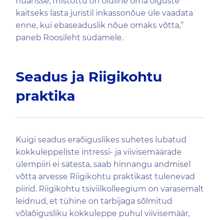
nüansse, mistõttu on oluline oma õiguste
kaitseks lasta juristil inkassonõue üle vaadata
enne, kui ebaseaduslik nõue omaks võtta,”
paneb Roosileht südamele.
Seadus ja Riigikohtu
praktika
Kuigi seadus eraõiguslikes suhetes lubatud
kokkuleppeliste intressi- ja viivisemäärade
ülempiiri ei sätesta, saab hinnangu andmisel
võtta arvesse Riigikohtu praktikast tulenevad
piirid. Riigikohtu tsiviilkolleegium on varasemalt
leidnud, et tühine on tarbijaga sõlmitud
võlaõigusliku kokkuleppe puhul viivisemäär,