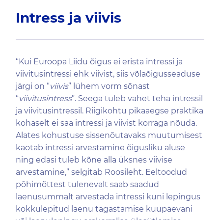
Intress ja viivis
“Kui Euroopa Liidu õigus ei erista intressi ja
viivitusintressi ehk viivist, siis võlaõigusseaduse
järgi on “
viivis
” lühem vorm sõnast
“
viivitusintress
”. Seega tuleb vahet teha intressil
ja viivitusintressil. Riigikohtu pikaaegse praktika
kohaselt ei saa intressi ja viivist korraga nõuda.
Alates kohustuse sissenõutavaks muutumisest
kaotab intressi arvestamine õigusliku aluse
ning edasi tuleb kõne alla üksnes viivise
arvestamine,” selgitab Roosileht. Eeltoodud
põhimõttest tulenevalt saab saadud
laenusummalt arvestada intressi kuni lepingus
kokkulepitud laenu tagastamise kuupäevani