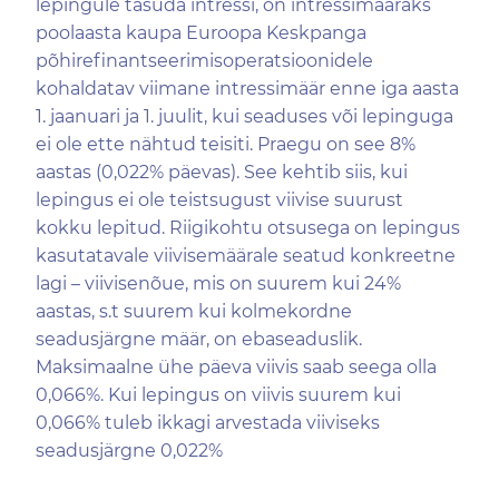
lepingule tasuda intressi, on intressimääraks
poolaasta kaupa Euroopa Keskpanga
põhirefinantseerimisoperatsioonidele
kohaldatav viimane intressimäär enne iga aasta
1. jaanuari ja 1. juulit, kui seaduses või lepinguga
ei ole ette nähtud teisiti. Praegu on see 8%
aastas (0,022% päevas). See kehtib siis, kui
lepingus ei ole teistsugust viivise suurust
kokku lepitud. Riigikohtu otsusega on lepingus
kasutatavale viivisemäärale seatud konkreetne
lagi – viivisenõue, mis on suurem kui 24%
aastas, s.t suurem kui kolmekordne
seadusjärgne määr, on ebaseaduslik.
Maksimaalne ühe päeva viivis saab seega olla
0,066%. Kui lepingus on viivis suurem kui
0,066% tuleb ikkagi arvestada viiviseks
seadusjärgne 0,022%