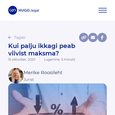
Tagasi
Kui palju ikkagi peab
viivist maksma?
15 oktoober, 2020
Lugemine:
3
minutit
Merike Roosileht
Jurist