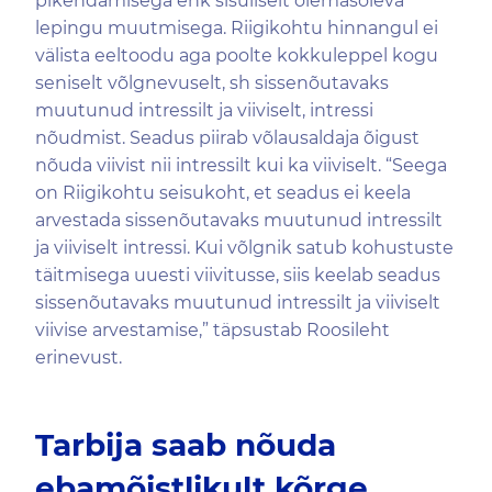
pikendamisega ehk sisuliselt olemasoleva
lepingu muutmisega. Riigikohtu hinnangul ei
välista eeltoodu aga poolte kokkuleppel kogu
seniselt võlgnevuselt, sh sissenõutavaks
muutunud intressilt ja viiviselt, intressi
nõudmist. Seadus piirab võlausaldaja õigust
nõuda viivist nii intressilt kui ka viiviselt. “Seega
on Riigikohtu seisukoht, et seadus ei keela
arvestada sissenõutavaks muutunud intressilt
ja viiviselt intressi. Kui võlgnik satub kohustuste
täitmisega uuesti viivitusse, siis keelab seadus
sissenõutavaks muutunud intressilt ja viiviselt
viivise arvestamise,” täpsustab Roosileht
erinevust.
Tarbija saab nõuda
ebamõistlikult kõrge