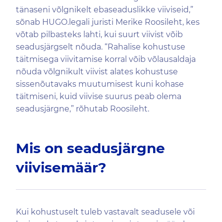
tänaseni võlgnikelt ebaseaduslikke viiviseid,”
sõnab HUGO.legali juristi Merike Roosileht, kes
võtab pilbasteks lahti, kui suurt viivist võib
seadusjärgselt nõuda. “Rahalise kohustuse
täitmisega viivitamise korral võib võlausaldaja
nõuda võlgnikult viivist alates kohustuse
sissenõutavaks muutumisest kuni kohase
täitmiseni, kuid viivise suurus peab olema
seadusjärgne,” rõhutab Roosileht.
Mis on seadusjärgne
viivisemäär?
Kui kohustuselt tuleb vastavalt seadusele või