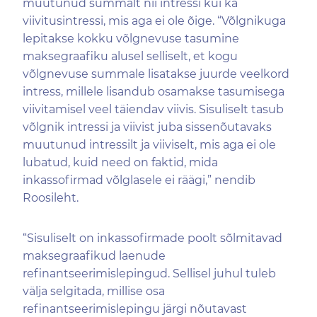
muutunud summalt nii intressi kui ka
viivitusintressi, mis aga ei ole õige. “Võlgnikuga
lepitakse kokku võlgnevuse tasumine
maksegraafiku alusel selliselt, et kogu
võlgnevuse summale lisatakse juurde veelkord
intress, millele lisandub osamakse tasumisega
viivitamisel veel täiendav viivis. Sisuliselt tasub
võlgnik intressi ja viivist juba sissenõutavaks
muutunud intressilt ja viiviselt, mis aga ei ole
lubatud, kuid need on faktid, mida
inkassofirmad võlglasele ei räägi,” nendib
Roosileht.
“Sisuliselt on inkassofirmade poolt sõlmitavad
maksegraafikud laenude
refinantseerimislepingud. Sellisel juhul tuleb
välja selgitada, millise osa
refinantseerimislepingu järgi nõutavast