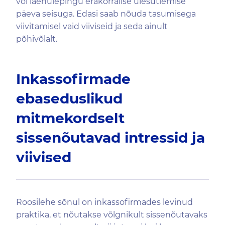
või laenulepingu erakorralise ülesütlemise
päeva seisuga. Edasi saab nõuda tasumisega
viivitamisel vaid viiviseid ja seda ainult
põhivõlalt.
Inkassofirmade
ebaseduslikud
mitmekordselt
sissenõutavad intressid ja
viivised
Roosilehe sõnul on inkassofirmades levinud
praktika, et nõutakse võlgnikult sissenõutavaks