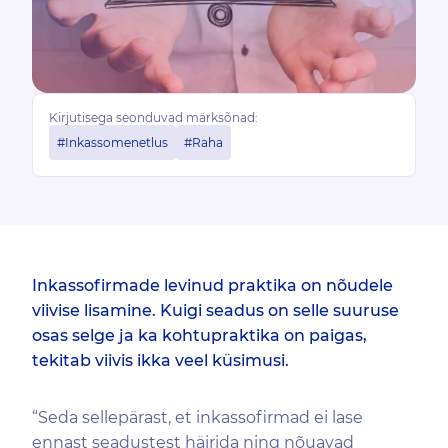
Kirjutisega seonduvad märksõnad:
#Inkassomenetlus
#Raha
Inkassofirmade levinud praktika on nõudele
viivise lisamine. Kuigi seadus on selle suuruse
osas selge ja ka kohtupraktika on paigas,
tekitab viivis ikka veel küsimusi.
“Seda sellepärast, et inkassofirmad ei lase
ennast seadustest häirida ning nõuavad