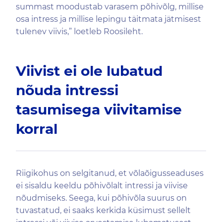
summast moodustab varasem põhivõlg, millise
osa intress ja millise lepingu täitmata jätmisest
tulenev viivis,” loetleb Roosileht.
Viivist ei ole lubatud
nõuda intressi
tasumisega viivitamise
korral
Riigikohus on selgitanud, et võlaõigusseaduses
ei sisaldu keeldu põhivõlalt intressi ja viivise
nõudmiseks. Seega, kui põhivõla suurus on
tuvastatud, ei saaks kerkida küsimust sellelt