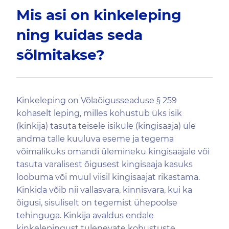
Mis asi on kinkeleping
ning kuidas seda
sõlmitakse?
Kinkeleping on Võlaõigusseaduse § 259
kohaselt leping, milles kohustub üks isik
(kinkija) tasuta teisele isikule (kingisaaja) üle
andma talle kuuluva eseme ja tegema
võimalikuks omandi ülemineku kingisaajale või
tasuta varalisest õigusest kingisaaja kasuks
loobuma või muul viisil kingisaajat rikastama.
Kinkida võib nii vallasvara, kinnisvara, kui ka
õigusi, sisuliselt on tegemist ühepoolse
tehinguga. Kinkija avaldus endale
kinkelepingust tulenevate kohustuste