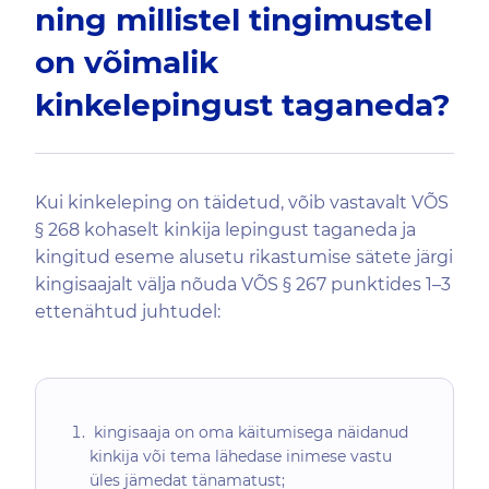
ning millistel tingimustel
on võimalik
kinkelepingust taganeda?
Kui kinkeleping on täidetud, võib vastavalt VÕS
§ 268 kohaselt kinkija lepingust taganeda ja
kingitud eseme alusetu rikastumise sätete järgi
kingisaajalt välja nõuda VÕS § 267 punktides 1–3
ettenähtud juhtudel:
kingisaaja on oma käitumisega näidanud
kinkija või tema lähedase inimese vastu
üles jämedat tänamatust;