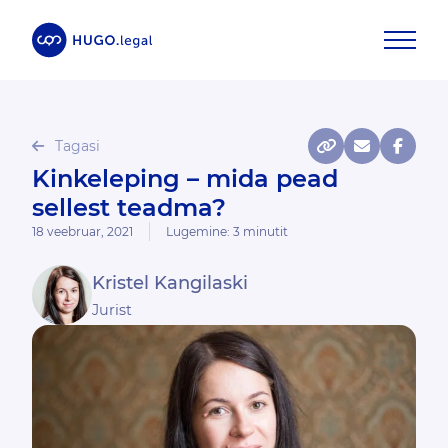
Tagasi
Kinkeleping – mida pead
sellest teadma?
18 veebruar, 2021
Lugemine:
3
minutit
Kristel Kangilaski
Jurist