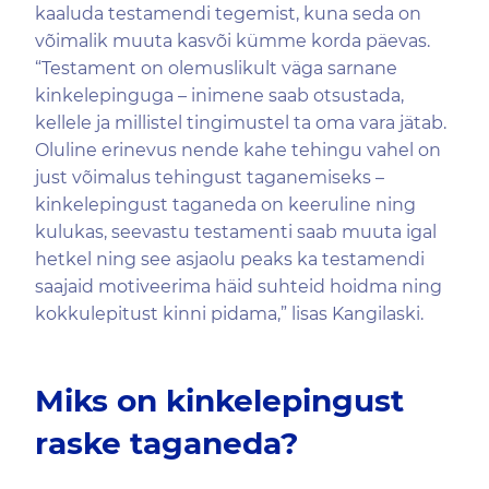
kaaluda testamendi tegemist, kuna seda on
võimalik muuta kasvõi kümme korda päevas.
“Testament on olemuslikult väga sarnane
kinkelepinguga – inimene saab otsustada,
kellele ja millistel tingimustel ta oma vara jätab.
Oluline erinevus nende kahe tehingu vahel on
just võimalus tehingust taganemiseks –
kinkelepingust taganeda on keeruline ning
kulukas, seevastu testamenti saab muuta igal
hetkel ning see asjaolu peaks ka testamendi
saajaid motiveerima häid suhteid hoidma ning
kokkulepitust kinni pidama,” lisas Kangilaski.
Miks on kinkelepingust
raske taganeda?