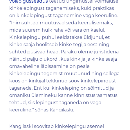
võlaõigusseadus
teatud tingimustel võimaluse
kinkelepingust taganemiseks, kuid praktikas
on kinkelepingust taganemine väga keeruline.
“Inimsuhted muutuvad seda keerulisemaks,
mida suurem hulk raha või vara on kaalul.
Kinkelepingu puhul eeldatakse üldjuhul, et
kinke saaja hoolitseb kinke tegija eest ning
suhted püsivad head. Paraku oleme juristidena
näinud palju olukordi, kus kinkija ja kinke saaja
omavaheline läbisaamine on peale
kinkelepingu tegemist muutunud ning sellega
koos on kinkijal tekkinud soov kinkelepingust
taganeda. Ent kui kinkeleping on sõlmitud ja
omaniku ülemineku kanne kinnistusraamatus
tehtud, siis lepingust taganeda on väga
keeruline,” sõnas Kangilaski.
Kangilaski soovitab kinkelepingu asemel