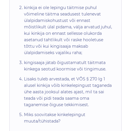
kinkija ei ole lepingu täitmise puhul
võimeline täitma seadusest tulenevat
ülalpidamiskohustust või ennast
mõistlikult ülal pidama, välja arvatud juhul,
kui kinkija on ennast sellesse olukorda
asetanud tahtlikult või raske hooletuse
tõttu või kui kingisaaja maksab
ülalpidamiseks vajaliku raha;
kingisaaja jätab õigustamatult täitmata
kinkega seotud koormise või tingimuse.
Lisaks tuleb arvestada, et VÕS § 270 lg 1
alusel kinkija võib kinkelepingust taganeda
ühe aasta jooksul alates ajast, mil ta sai
teada või pidi teada saama oma
taganemise õiguse tekkimisest.
Miks soovitakse kinkelepingut
muuta/tühistada?