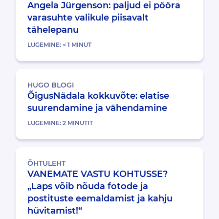
Angela Jürgenson: paljud ei pööra
varasuhte valikule piisavalt
tähelepanu
LUGEMINE:
< 1
MINUT
HUGO BLOGI
ÕigusNädala kokkuvõte: elatise
suurendamine ja vähendamine
LUGEMINE:
2
MINUTIT
ÕHTULEHT
VANEMATE VASTU KOHTUSSE?
„Laps võib nõuda fotode ja
postituste eemaldamist ja kahju
hüvitamist!“