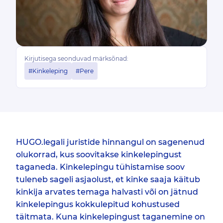
Kirjutisega seonduvad märksõnad:
#Kinkeleping
#Pere
HUGO.legali juristide hinnangul on sagenenud
olukorrad, kus soovitakse kinkelepingust
taganeda. Kinkelepingu tühistamise soov
tuleneb sageli asjaolust, et kinke saaja käitub
kinkija arvates temaga halvasti või on jätnud
kinkelepingus kokkulepitud kohustused
täitmata. Kuna kinkelepingust taganemine on