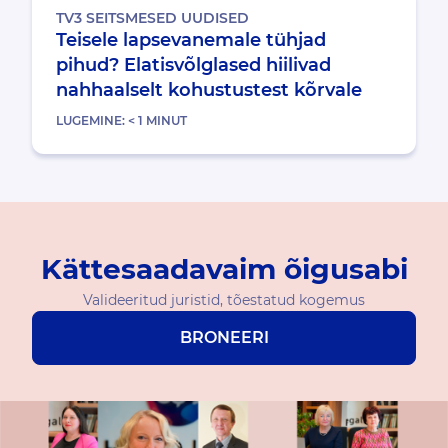
TV3 SEITSMESED UUDISED
Teisele lapsevanemale tühjad
pihud? Elatisvõlglased hiilivad
nahhaalselt kohustustest kõrvale
LUGEMINE:
< 1
MINUT
Kättesaadavaim õigusabi
Valideeritud juristid, tõestatud kogemus
BRONEERI