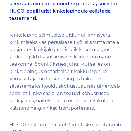
keerukas ning aeganõudev protsess, soovitab
HUGO.legali jurist kinkelepingule eelistada
testamenti
.
Kinkeleping sõlmitakse üldjuhul kinnisvara
kinkimiseks kas peresiseselt või siis tuttavatele,
kusjuures kinkijale jääb isiklik kasutusõigus
kinkeobjekti kasutamiseks kuni oma maise
teekonna lõpuni üksnes juhul, kui selles on
kinkelepingus notariaalselt kokku lepitud.
Viimasel ajal on kinkelepingus hakatud
sätestama ka hoolduskohustust, mis tähendab
seda, et kinke saajal on teatud kohustused
kinkija ees, näiteks toidu ostmine, ravikulude
katmine ning kinkija transportimine.
HUGO.legali jurist Kristel Kangilaski sõnul annab