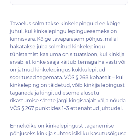
Tavaelus sõlmitakse kinkelepinguid eelkõige
juhul, kui kinkelepingu lepinguesemeks on
kinnisvara. Kõige tavapärasem põhjus, millal
hakatakse juba sõlmitud kinkelepingu
tühistamist kaaluma on situatsioon, kui kinkija
arvab, et kinke saaja käitub temaga halvasti või
on jätnud kinkelepingus kokkulepitud
sooritused tegemata. VÕS § 268 kohaselt – kui
kinkeleping on täidetud, võib kinkija lepingust
taganeda ja kingitud eseme alusetu
rikastumise sätete järgi kingisaajalt välja nõuda
VÕS § 267 punktides 1–3 ettenähtud juhtudel.
Ennekõike on kinkelepingust taganemise
põhjuseks kinkija suhtes isikliku kasutusõiguse