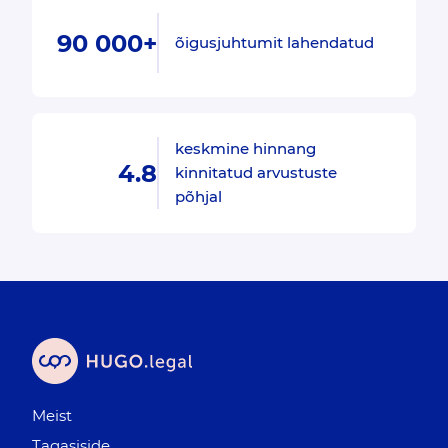
90 000+
õigusjuhtumit lahendatud
keskmine hinnang
4.8
kinnitatud arvustuste
põhjal
Meist
Tagasiside