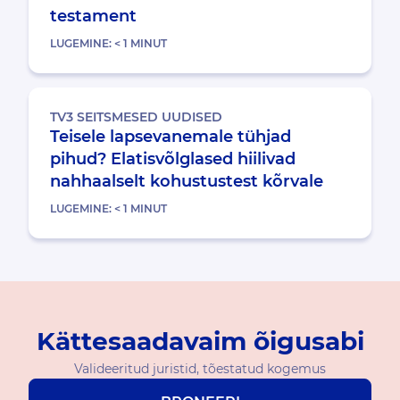
testament
LUGEMINE:
< 1
MINUT
TV3 SEITSMESED UUDISED
Teisele lapsevanemale tühjad
pihud? Elatisvõlglased hiilivad
nahhaalselt kohustustest kõrvale
LUGEMINE:
< 1
MINUT
Kättesaadavaim õigusabi
Valideeritud juristid, tõestatud kogemus