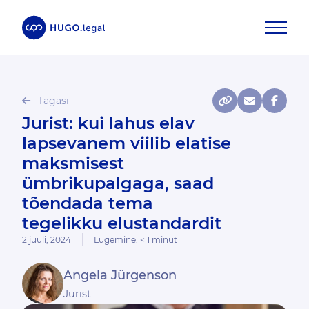
Tagasi
Jurist: kui lahus elav
lapsevanem viilib elatise
maksmisest
ümbrikupalgaga, saad
tõendada tema
tegelikku elustandardit
2 juuli, 2024
Lugemine:
< 1
minut
Angela Jürgenson
Jurist