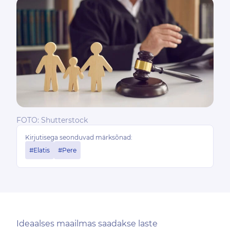
FOTO: Shutterstock
Kirjutisega seonduvad märksõnad:
#Elatis
#Pere
Ideaalses maailmas saadakse laste