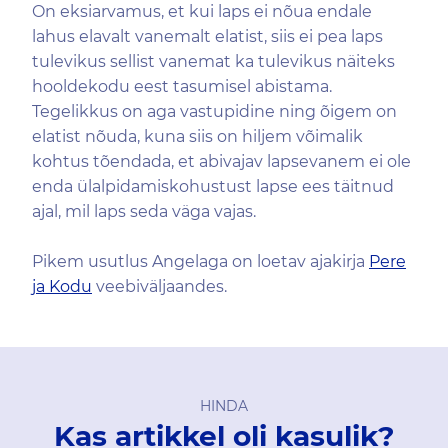
On eksiarvamus, et kui laps ei nõua endale
lahus elavalt vanemalt elatist, siis ei pea laps
tulevikus sellist vanemat ka tulevikus näiteks
hooldekodu eest tasumisel abistama.
Tegelikkus on aga vastupidine ning õigem on
elatist nõuda, kuna siis on hiljem võimalik
kohtus tõendada, et abivajav lapsevanem ei ole
enda ülalpidamiskohustust lapse ees täitnud
ajal, mil laps seda väga vajas.
Pikem usutlus Angelaga on loetav ajakirja
Pere
ja Kodu
veebiväljaandes.
HINDA
Kas artikkel oli kasulik?