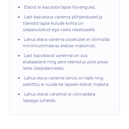
Elatist ei kasutata lapse hüvanguks;
Last kasvatava vanema põhjendused ja
tõendid lapse kulude kohta on
ülepaisutatud ega vasta reaalsusele;
Lahus elava vanema sissetulek ei võimalda
miinimummääras elatise maksmist;
Last kasvataval vanemal on uus
elukaaslane ning pere teenistus pole piisav
laste ülalpidamiseks;
Lahus elava vanema tervis on halb ning
seetõttu ei suuda ka lapsele elatist maksta;
Lahus elaval vanemal ei võimaldata
lapsega suhelda.