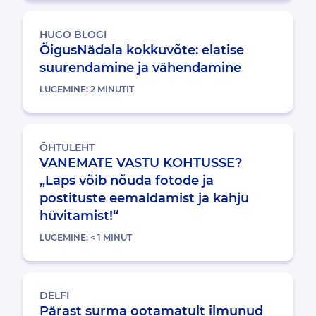
HUGO BLOGI
ÕigusNädala kokkuvõte: elatise
suurendamine ja vähendamine
LUGEMINE:
2
MINUTIT
ÕHTULEHT
VANEMATE VASTU KOHTUSSE?
„Laps võib nõuda fotode ja
postituste eemaldamist ja kahju
hüvitamist!“
LUGEMINE:
< 1
MINUT
DELFI
Pärast surma ootamatult ilmunud