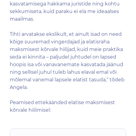
kasvatamisega hakkama juristide ning kohtu
sekkumiseta, kuid paraku ei ela me ideaalses
maailmas.
Tihti arvatakse ekslikult, et ainult isad on need
kõige suuremad vingerdajad ja elatisraha
maksmisest kõrvale hiilijad, kuid meie praktika
seda ei kinnita – paljudel juhtudel on lapsed
hoopis isa või vanavanemate kasvatada jäänud
ning sellisel juhul tuleb lahus elaval emal või
mõlemal vanemal lapsele elatist tasuda,“ tõdeb
Angela.
Peamised ettekäänded elatise maksmisest
kõrvale hiilimisel: