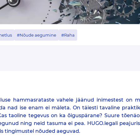
netlus
#Nõude aegumine
#Raha
luse hammasrataste vahele jäänud inimestest on m
da nad ise enam ei mäleta. On täiesti tavaline praktik
Kas taoline tegevus on ka õiguspärane? Suure tõenäo
egunud ning neid tasuma ei pea. HUGO.legali peajurist
mis tingimustel nõuded aeguvad.