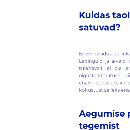
Kuidas tao
satuvad?
Ei ole saladus, et in
Lepinguid ja arveid,
tulenevalt ei ole 
õigusteadmatusel, s
enam, et paljud, kell
kohustust selleks enam
Aegumise p
tegemist