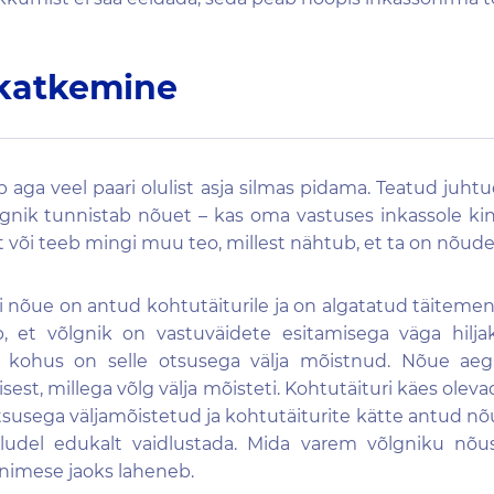
katkemine
aga veel paari olulist asja silmas pidama. Teatud juh
võlgnik tunnistab nõuet – kas oma vastuses inkassole kin
 või teeb mingi muu teo, millest nähtub, et ta on nõud
ui nõue on antud kohtutäiturile ja on algatatud täiteme
, et võlgnik on vastuväidete esitamisega väga hilj
a kohus on selle otsusega välja mõistnud. Nõue aeg
est, millega võlg välja mõisteti. Kohtutäituri käes olev
tsusega väljamõistetud ja kohtutäiturite kätte antud nõ
oludel edukalt vaidlustada. Mida varem võlgniku nõus
nimese jaoks laheneb.