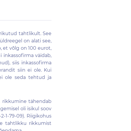
ikutud tahtlikult. See
üldreegel on alati see,
 et võlg on 100 eurot,
 inkassofirma väidab,
ud), siis inkassofirma
ndit siin ei ole. Kui
ei ole seda tehtud ja
lik rikkumine tähendab
emisel oli isikul soov
2-1-79-09). Riigikohus
e tahtlikku rikkumist
 tõendama.