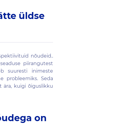
ätte üldse
pektiivituid nõudeid..
 seaduse piirangutest
b suuresti inimeste
ne probleemiks. Seda
 ära, kuigi õiguslikku
nõudega on