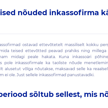
lised nõuded inkassofirma k
kassofirmad ostavad ettevõtetelt massiliselt kokku pers
 mida teised ettevõtted peavad prahiks ning millega
enam midagi peale hakata. Kuna inkassoäri põhine
iis pole inkassofirmale ka taoliste nõude menetlemi
elt alusetut võlga nõutakse, maksavad selle ka reaalselt
 ei ole. Just sellele inkassofirmad panustavadki.
eriood sõltub sellest, mis 