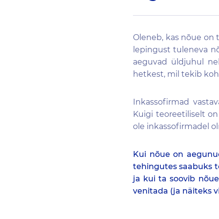
Oleneb, kas nõue on ts
lepingust tuleneva n
aeguvad üldjuhul nel
hetkest, mil tekib ko
Inkassofirmad vastav
Kuigi teoreetiliselt on
ole inkassofirmadel o
Kui nõue on aegunud,
tehingutes saabuks t
ja kui ta soovib nõu
venitada (ja näiteks v