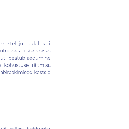
listel juhtudel, kui:
hkuses (täiendavas
amuti peatub aegumine
s kohustuse täitmist.
läbirääkimised kestsid