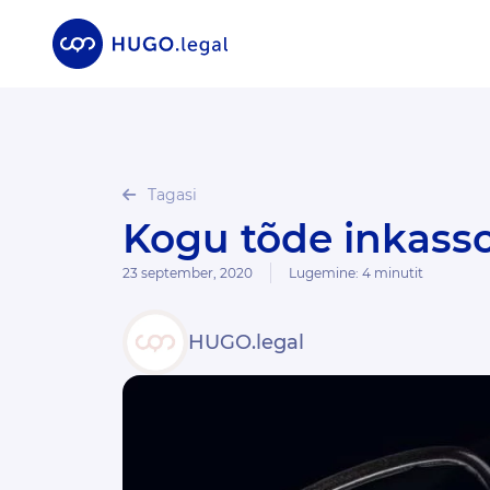
Tagasi
Kogu tõde inkas
23 september, 2020
Lugemine:
4
minutit
HUGO.legal