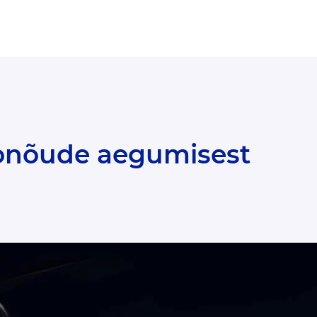
sonõude aegumisest