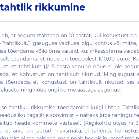
tahtlik rikkumine
leb, et aegumistähtaeg on 10 aastat, kui kohustust on r
“tahtlikult.” Igasuguse vaidluse, olgu kohtus või mitte, 
se tõendama kõiki oma väiteid. Kui inkassofirma väidab,
elt tõendama, et nõue on tõepoolest 100,00 eurot. Kui
ustust tahtlikult (ja 5 aasta vanune nõue ei ole aegun
a, et kohustust on tahtlikult rikutud. Mingisugust era
a tõendada, et kohustust on tahtlikult rikutud, siis 
n alusetu ning nõue ongi kolme aastaga aegunud.
ellise tahtliku rikkumise tõendamine kuigi lihtne. Taht
dusliku tagajärje soovimist – näiteks juba tehingu teg
käitub heade kommete vastaselt (Riigikohtu otsus nr 3-
e, et arve on jäetud maksmata, ei tähenda kohustus
 rikkumist ei saa eeldada, seda peab hoopis inkassofirma