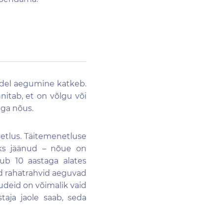
tudel aegumine katkeb.
nitab, et on võlgu või
ega nõus.
netlus. Täitemenetluse
aks jäänud – nõue on
ub 10 aastaga alates
ad rahatrahvid aeguvad
udeid on võimalik vaid
taja jaole saab, seda