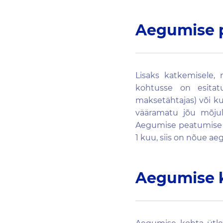
Aegumise 
Lisaks katkemisele, 
kohtusse on esita
maksetähtajas) või k
vääramatu jõu mõjul 
Aegumise peatumise pe
1 kuu, siis on nõue ae
Aegumise 