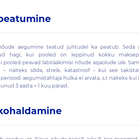
peatumine
nõude aegumine teatud juhtudel ka peatub. Seda sel
tud hagi, kui pooled on leppinud kokku maksepu
ui pooled peavad läbirääkimisi nõude asjaolude üle. S
– näiteks sõda, streik, katastroof – kui see takista
rioodi aegumistähtaja hulka ei arvata, s.t näiteks kui 
gunud 3 aasta + 1 kuu pärast.
kohaldamine