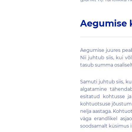
Aegumise 
Aegumise juures peab 
Nii juhtub siis, kui 
tasub summa osaliselt
Samuti juhtub siis, k
algatamine tähendab
esitatud kohtusse j
kohtuotsuse jõustumis
nelja aastaga. Kohtuo
väga erandlikel asja
soodsamalt küsimus i