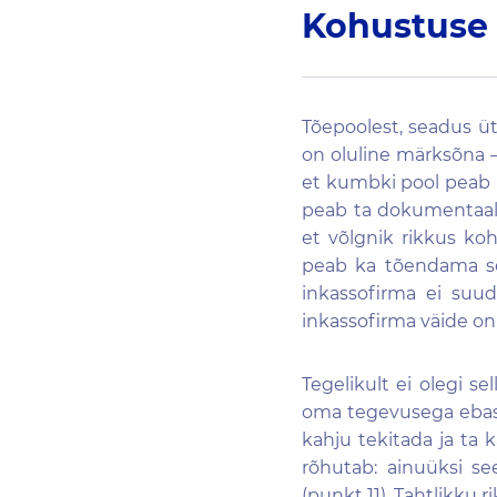
Kohustuse 
Tõepoolest, seadus üt
on oluline märksõna – 
et kumbki pool peab i
peab ta dokumentaals
et võlgnik rikkus koh
peab ka tõendama sed
inkassofirma ei suud
inkassofirma väide o
Tegelikult ei olegi s
oma tegevusega ebasea
kahju tekitada ja ta 
rõhutab: ainuüksi se
(punkt 11). Tahtlikku