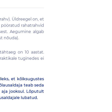
rahv). Üldreegel on, et
 pööratud rahatrahvid
isest. Aegumine algab
st nõuda).
tähtaeg on 10 aastat.
 praktikale tuginedes ei
leks, et kõiksugustes
õlausaldaja teab seda
aja jooksul. Lõputult
usaldajale lubatud.