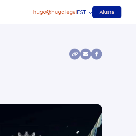
hugo@hugo.legal
Alusta
EST