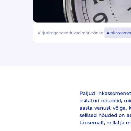
Kirjutisega seonduvad märksõnad:
#Inkassome
Paljud inkassomenet
esitatud nõudeid, mi
aasta vanust võlga. 
sellised nõuded on a
täpsemalt, millal ja 