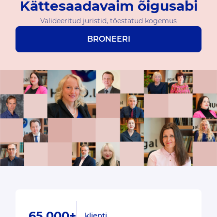
Kättesaadavaim õigusabi
Valideeritud juristid, tõestatud kogemus
BRONEERI
65 000+
klienti