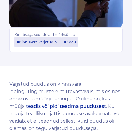
Kirjutisega seonduvad märksõnad:
#Kinnisvara varjatud puudsed
#Kodu
Varjatud puudus on kinnisvara
lepingutingimustele mittevastavus, mis esines
enne ostu-müügi tehingut. Oluline on, kas
müüja
teadis
või
pidi teadma
puudusest
. Kui
müüja teadlikult jättis puuduse avaldamata või
väidab, et ei teadnud sellest, kuid puudus oli
olemas, on tegu varjatud puudusega.