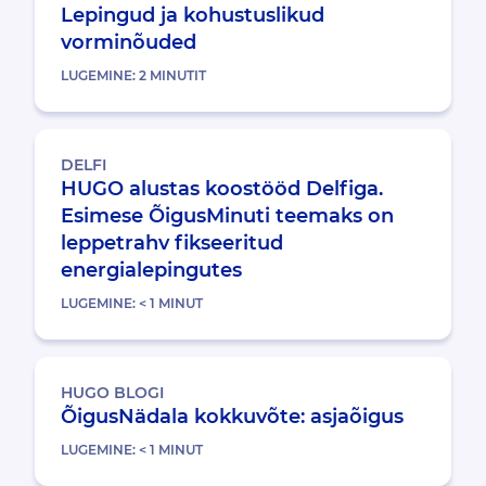
Lepingud ja kohustuslikud
vorminõuded
LUGEMINE:
2
MINUTIT
DELFI
HUGO alustas koostööd Delfiga.
Esimese ÕigusMinuti teemaks on
leppetrahv fikseeritud
energialepingutes
LUGEMINE:
< 1
MINUT
HUGO BLOGI
ÕigusNädala kokkuvõte: asjaõigus
LUGEMINE:
< 1
MINUT