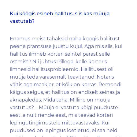
Kui köögis esineb hallitus, siis kas müüja
vastutab?
Enamus meist tahaksid näha köögis hallitust
peene prantsuse juustu kujul. Aga mis siis, kui
hallitus ilmneb korteri seintel pärast selle
ostmist? Nii juhtus Pillega, kelle korteris
ilmnesid hallitusprobleemid. Hallitusest oli
müüja teda varasemalt teavitanud. Notaris
väitis aga maakler, et kõik on korras. Remondi
käigus selgus, et hallitus on endiselt seinas ja
aknapaledes. Mida teha. Milline on müüja
vastutus? – Müüja ei vastuta kõigi puuduste
eest, ainult nende eest, mis teevad korteri
lepingutingimustele mittevastavaks. Kui
puudused on lepingus loetletud, ei saa neid