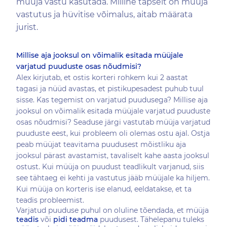
müüja vastu kasutada. Milline täpselt on müüja
vastutus ja hüvitise võimalus, aitab määrata
jurist.
Millise aja jooksul on võimalik esitada müüjale
varjatud puuduste osas nõudmisi?
Alex kirjutab, et ostis korteri rohkem kui 2 aastat
tagasi ja nüüd avastas, et pistikupesadest puhub tuul
sisse. Kas tegemist on varjatud puudusega? Millise aja
jooksul on võimalik esitada müüjale varjatud puuduste
osas nõudmisi? Seaduse järgi vastutab müüja varjatud
puuduste eest, kui probleem oli olemas ostu ajal. Ostja
peab müüjat teavitama puudusest mõistliku aja
jooksul pärast avastamist, tavaliselt kahe aasta jooksul
ostust. Kui müüja on puudust teadlikult varjanud, siis
see tähtaeg ei kehti ja vastutus jääb müüjale ka hiljem.
Kui müüja on korteris ise elanud, eeldatakse, et ta
teadis probleemist.
Varjatud puuduse puhul on oluline tõendada, et müüja
teadis
või
pidi teadma
puudusest. Tähelepanu tuleks