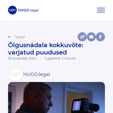
Tagasi
Õigusnädala kokkuvõte:
varjatud puudused
19 november, 2024
Lugemine:
2
minutit
HUGO.legal