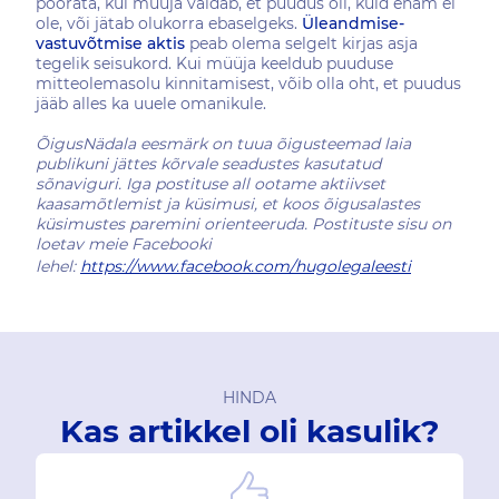
pöörata, kui müüja väidab, et puudus oli, kuid enam ei
ole, või jätab olukorra ebaselgeks.
Üleandmise-
vastuvõtmise aktis
peab olema selgelt kirjas asja
tegelik seisukord. Kui müüja keeldub puuduse
mitteolemasolu kinnitamisest, võib olla oht, et puudus
jääb alles ka uuele omanikule.
ÕigusNädala eesmärk on tuua õigusteemad laia
publikuni jättes kõrvale seadustes kasutatud
sõnaviguri. Iga postituse all ootame aktiivset
kaasamõtlemist ja küsimusi, et koos õigusalastes
küsimustes paremini orienteeruda. Postituste sisu on
loetav meie Facebooki
lehel:
https://www.facebook.com/hugolegaleesti
HINDA
Kas artikkel oli kasulik?