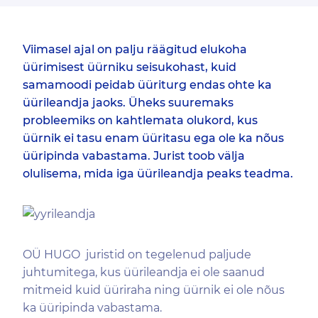
Viimasel ajal on palju räägitud elukoha
üürimisest üürniku seisukohast, kuid
samamoodi peidab üüriturg endas ohte ka
üürileandja jaoks. Üheks suuremaks
probleemiks on kahtlemata olukord, kus
üürnik ei tasu enam üüritasu ega ole ka nõus
üüripinda vabastama. Jurist toob välja
olulisema, mida iga üürileandja peaks teadma.
OÜ HUGO juristid on tegelenud paljude
juhtumitega, kus üürileandja ei ole saanud
mitmeid kuid üüriraha ning üürnik ei ole nõus
ka üüripinda vabastama.