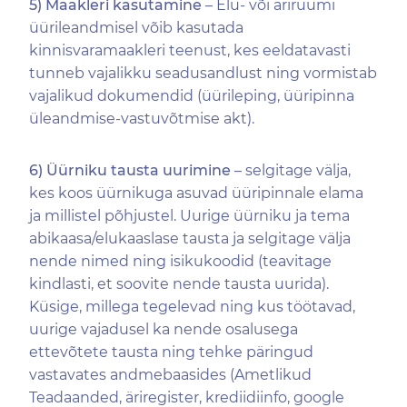
5) Maakleri kasutamine
– Elu- või äriruumi
üürileandmisel võib kasutada
kinnisvaramaakleri teenust, kes eeldatavasti
tunneb vajalikku seadusandlust ning vormistab
vajalikud dokumendid (üürileping, üüripinna
üleandmise-vastuvõtmise akt).
6) Üürniku tausta uurimine
– selgitage välja,
kes koos üürnikuga asuvad üüripinnale elama
ja millistel põhjustel. Uurige üürniku ja tema
abikaasa/elukaaslase tausta ja selgitage välja
nende nimed ning isikukoodid (teavitage
kindlasti, et soovite nende tausta uurida).
Küsige, millega tegelevad ning kus töötavad,
uurige vajadusel ka nende osalusega
ettevõtete tausta ning tehke päringud
vastavates andmebaasides (Ametlikud
Teadaanded, äriregister, krediidiinfo, google