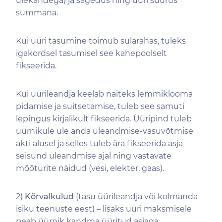
ülekandega) ja sagedus ning üüri suurus
summana.
Kui üüri tasumine toimub sularahas, tuleks
igakordsel tasumisel see kahepoolselt
fikseerida.
Kui üürileandja keelab näiteks lemmiklooma
pidamise ja suitsetamise, tuleb see samuti
lepingus kirjalikult fikseerida. Üüripind tuleb
üürnikule üle anda üleandmise-vasuvõtmise
akti alusel ja selles tuleb ära fikseerida asja
seisund üleandmise ajal ning vastavate
mõõturite näidud (vesi, elekter, gaas).
2)
Kõrvalkulud
(tasu üürileandja või kolmanda
isiku teenuste eest) – lisaks üüri maksmisele
peab üürnik kandma üüritud asjaga