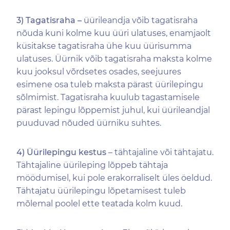
3) Tagatisraha –
üürileandja võib tagatisraha
nõuda kuni kolme kuu üüri ulatuses, enamjaolt
küsitakse tagatisraha ühe kuu üürisumma
ulatuses. Üürnik võib tagatisraha maksta kolme
kuu jooksul võrdsetes osades, seejuures
esimene osa tuleb maksta pärast üürilepingu
sõlmimist. Tagatisraha kuulub tagastamisele
pärast lepingu lõppemist juhul, kui üürileandjal
puuduvad nõuded üürniku suhtes.
4) Üürilepingu kestus
– tähtajaline või tähtajatu.
Tähtajaline üürileping lõppeb tähtaja
möödumisel, kui pole erakorraliselt üles öeldud.
Tähtajatu üürilepingu lõpetamisest tuleb
mõlemal poolel ette teatada kolm kuud.