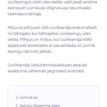
üürilepingut siiski üles öelda, vaid peab andma
eelnevalt üürnikule võlgnevuse tasumiseks
täiendava tähtaja.
Mõjuval põhjusel võib üürileandja erakorraliselt
nii tähtajatu kui tähtajalise üürilepingu üles
öelda. Põhjus on mõjuv, kui üürileandja kõiki
asjaolusid arvestades ei saa eeldada, et üürnik
lepingu täitmist jätkab.
Üürileandja ülesütlemisavalduses peavad
sisalduma vähemalt järgmised andmed:
üüritud asi;
lepingu lõppemise päev;