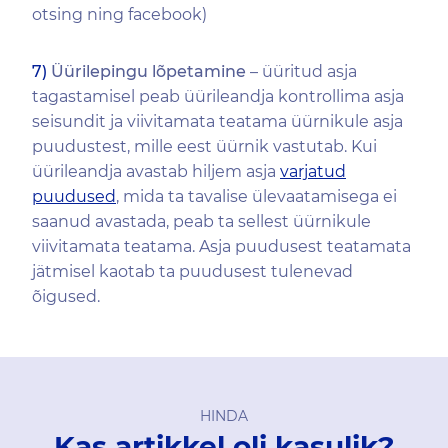
otsing ning facebook)
7)
Üürilepingu lõpetamine
– üüritud asja
tagastamisel peab üürileandja kontrollima asja
seisundit ja viivitamata teatama üürnikule asja
puudustest, mille eest üürnik vastutab. Kui
üürileandja avastab hiljem asja
varjatud
puudused
, mida ta tavalise ülevaatamisega ei
saanud avastada, peab ta sellest üürnikule
viivitamata teatama. Asja puudusest teatamata
jätmisel kaotab ta puudusest tulenevad
õigused.
HINDA
Kas artikkel oli kasulik?