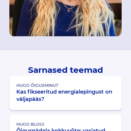
Sarnased teemad
HUGO ÕIGUSMINUT
Kas fikseeritud energialepingust on
väljapääs?
HUGO BLOGI
Õigusnädala kokkuvõte: varjatud