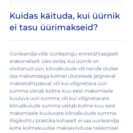
Kuidas käituda, kui üürnik
ei tasu üürimakseid?
Üürileandja võib üürilepingu ennetähtaegselt
erakorraliselt üles öelda, kui üürnik on
viivitanud üüri, kõrvalkulude või nende olulise
osa maksmisega kolmel üksteisele järgneval
maksetähtpäeval; või kui võlgnetava üüri
summa ületab kolme kuu eest maksmisele
kuuluva üüri summa; või kui võlgnetavate
kõrvalkulude summa ületab kolme kuu eest
maksmisele kuuluvate kõrvalkulude summa.
Riigikohtu praktika kohaselt ei saa üürileandja
kohe kolmekuulise makseviivituse tekkimisel