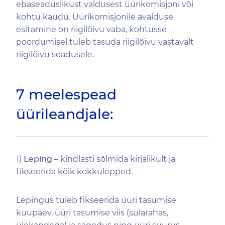
ebaseaduslikust valdusest üürikomisjoni või
kohtu kaudu. Üürikomisjonile avalduse
esitamine on riigilõivu vaba, kohtusse
pöördumisel tuleb tasuda riigilõivu vastavalt
riigilõivu seadusele.
7 meelespead
üürileandjale:
1)
Leping
– kindlasti sõlmida kirjalikult ja
fikseerida kõik kokkulepped.
Lepingus tuleb fikseerida üüri tasumise
kuupäev, üüri tasumise viis (sularahas,