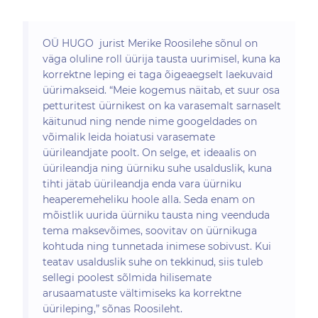
OÜ HUGO jurist Merike Roosilehe sõnul on
väga oluline roll üürija tausta uurimisel, kuna ka
korrektne leping ei taga õigeaegselt laekuvaid
üürimakseid. “Meie kogemus näitab, et suur osa
petturitest üürnikest on ka varasemalt sarnaselt
käitunud ning nende nime googeldades on
võimalik leida hoiatusi varasemate
üürileandjate poolt. On selge, et ideaalis on
üürileandja ning üürniku suhe usalduslik, kuna
tihti jätab üürileandja enda vara üürniku
heaperemeheliku hoole alla. Seda enam on
mõistlik uurida üürniku tausta ning veenduda
tema maksevõimes, soovitav on üürnikuga
kohtuda ning tunnetada inimese sobivust. Kui
teatav usalduslik suhe on tekkinud, siis tuleb
sellegi poolest sõlmida hilisemate
arusaamatuste vältimiseks ka korrektne
üürileping,” sõnas Roosileht.