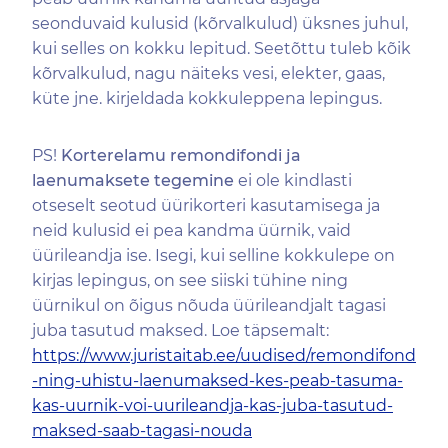
seonduvaid kulusid (kõrvalkulud) üksnes juhul,
kui selles on kokku lepitud. Seetõttu tuleb kõik
kõrvalkulud, nagu näiteks vesi, elekter, gaas,
küte jne. kirjeldada kokkuleppena lepingus.
PS!
Korterelamu remondifondi ja
laenumaksete tegemine
ei ole kindlasti
otseselt seotud üürikorteri kasutamisega ja
neid kulusid ei pea kandma üürnik, vaid
üürileandja ise. Isegi, kui selline kokkulepe on
kirjas lepingus, on see siiski tühine ning
üürnikul on õigus nõuda üürileandjalt tagasi
juba tasutud maksed. Loe täpsemalt:
https://www.juristaitab.ee/uudised/remondifond
-ning-uhistu-laenumaksed-kes-peab-tasuma-
kas-uurnik-voi-uurileandja-kas-juba-tasutud-
maksed-saab-tagasi-nouda