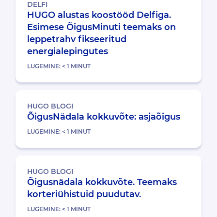
DELFI
HUGO alustas koostööd Delfiga.
Esimese ÕigusMinuti teemaks on
leppetrahv fikseeritud
energialepingutes
LUGEMINE:
< 1
MINUT
HUGO BLOGI
ÕigusNädala kokkuvõte: asjaõigus
LUGEMINE:
< 1
MINUT
HUGO BLOGI
Õigusnädala kokkuvõte. Teemaks
korteriühistuid puudutav.
LUGEMINE:
< 1
MINUT