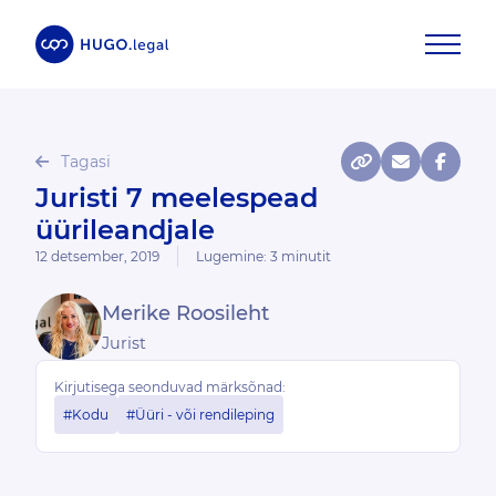
Tagasi
Juristi 7 meelespead
üürileandjale
12 detsember, 2019
Lugemine:
3
minutit
Merike Roosileht
Jurist
Kirjutisega seonduvad märksõnad:
#Kodu
#Üüri - või rendileping