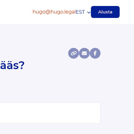
hugo@hugo.legal
Alusta
EST
pääs?