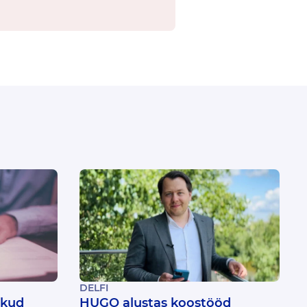
DELFI
ikud
HUGO alustas koostööd