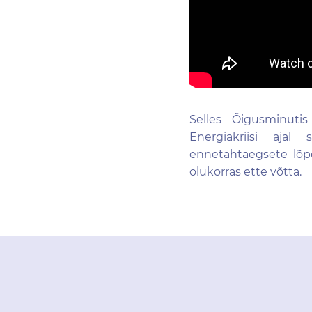
Selles Õigusminutis
Energiakriisi ajal
ennetähtaegsete lõ
olukorras ette võtta.