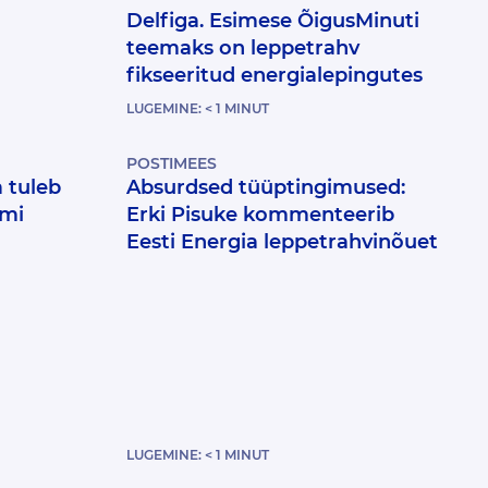
Delfiga. Esimese ÕigusMinuti
teemaks on leppetrahv
fikseeritud energialepingutes
LUGEMINE:
< 1
MINUT
POSTIMEES
 tuleb
Absurdsed tüüptingimused:
emi
Erki Pisuke kommenteerib
Eesti Energia leppetrahvinõuet
LUGEMINE:
< 1
MINUT