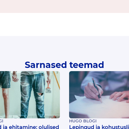
Sarnased teemad
GI
HUGO BLOGI
ja ehitamine: olulised
Lepingud ja kohustusl