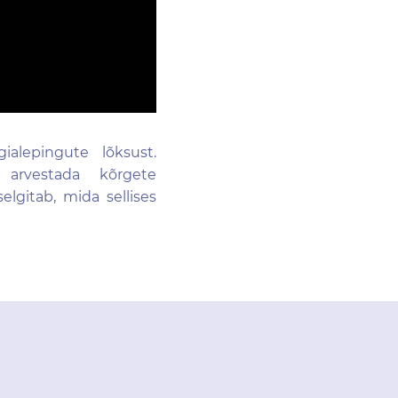
ialepingute lõksust.
s arvestada kõrgete
elgitab, mida sellises