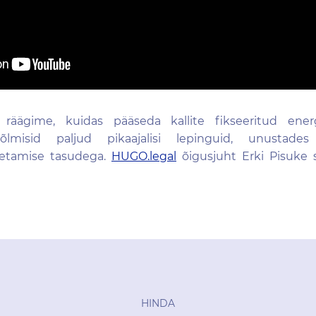
 räägime, kuidas pääseda kallite fikseeritud energ
 sõlmisid paljud pikaajalisi lepinguid, unustade
petamise tasudega.
HUGO.legal
õigusjuht Erki Pisuke s
HINDA