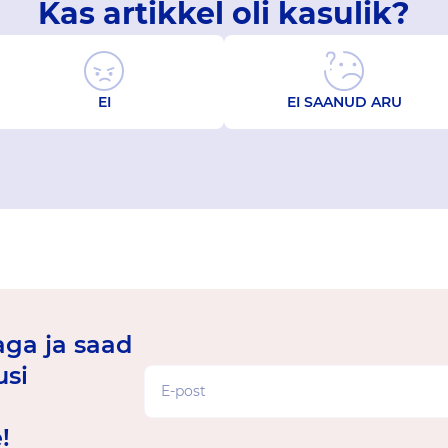
Kas artikkel oli kasulik?
EI
EI SAANUD ARU
jaga ja saad
usi
!