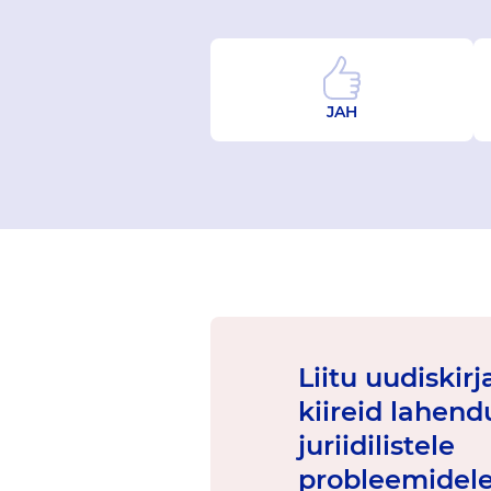
JAH
Liitu uudiskir
kiireid lahend
juriidilistele
probleemidele