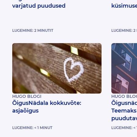
varjatud puudused
küsimuse
LUGEMINE:
2
MINUTIT
LUGEMINE:
2
HUGO BLOGI
HUGO BLO
ÕigusNädala kokkuvõte:
Õigusnäd
asjaõigus
Teemaks 
puudutav
LUGEMINE:
< 1
MINUT
LUGEMINE:
< 