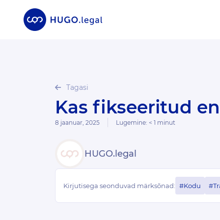
Tagasi
Kas fikseeritud 
8 jaanuar, 2025
Lugemine:
< 1
minut
HUGO.legal
Kirjutisega seonduvad märksõnad:
#Kodu
#Tr