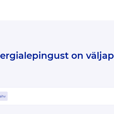
energialepingust on välja
ahv