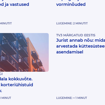
d ja vastused
vorminõuded
MINUTIT
LUGEMINE:
2
MINUTIT
TV3 MÄRGATUD EESTIS
Jurist annab nõu: mida
arvestada küttesüste
asendamisel
GI
ala kokkuvõte.
korteriühistuid
.
1
MINUT
LUGEMINE:
< 1
MINUT