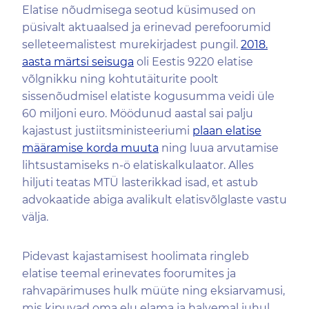
Elatise nõudmisega seotud küsimused on
püsivalt aktuaalsed ja erinevad perefoorumid
selleteemalistest murekirjadest pungil.
2018.
aasta märtsi seisuga
oli Eestis 9220 elatise
võlgnikku ning kohtutäiturite poolt
sissenõudmisel elatiste kogusumma veidi üle
60 miljoni euro. Möödunud aastal sai palju
kajastust justiitsministeeriumi
plaan elatise
määramise korda muuta
ning luua arvutamise
lihtsustamiseks n-ö elatiskalkulaator. Alles
hiljuti teatas MTÜ lasterikkad isad, et astub
advokaatide abiga avalikult elatisvõlglaste vastu
välja.
Pidevast kajastamisest hoolimata ringleb
elatise teemal erinevates foorumites ja
rahvapärimuses hulk müüte ning eksiarvamusi,
mis kipuvad oma elu elama ja halvemal juhul