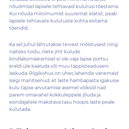
nõudmisel lapsele tehtavaid kulutusi tõestama.
Kui nõuda miinimumist suuremat elatist, peab
lapsele tehtavate kulutuste kohta esitama
tõendid.
Ka sel juhul lähtutakse tervest mõistusest ning
näiteks toidu, riiete jmt kulude
kindlaksmääramisel ei ole vaja lapse portsu
eraldi üle kaaluda või muu täppisteaduseni
laskuda. Riigikohus on ühes lahendis vanemaid
isegi manitsenud, et laste hambapasta igakuise
kulu täpse arvutamise asemel võiksid nad
parem omavahel kokkuleppele jõuda ja
esindajatele makstava tasu hoopis laste peale
kulutada.