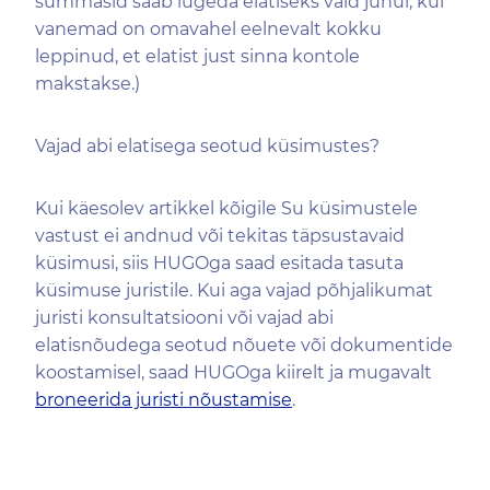
summasid saab lugeda elatiseks vaid juhul, kui
vanemad on omavahel eelnevalt kokku
leppinud, et elatist just sinna kontole
makstakse.)
Vajad abi elatisega seotud küsimustes?
Kui käesolev artikkel kõigile Su küsimustele
vastust ei andnud või tekitas täpsustavaid
küsimusi, siis HUGOga saad esitada tasuta
küsimuse juristile. Kui aga vajad põhjalikumat
juristi konsultatsiooni või vajad abi
elatisnõudega seotud nõuete või dokumentide
koostamisel, saad HUGOga kiirelt ja mugavalt
broneerida juristi nõustamise
.