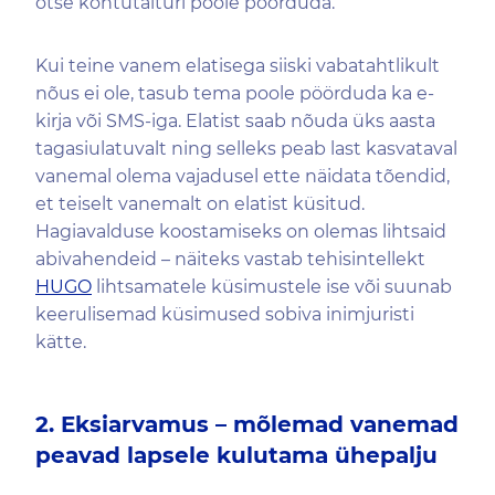
otse kohtutäituri poole pöörduda.
Kui teine vanem elatisega siiski vabatahtlikult
nõus ei ole, tasub tema poole pöörduda ka e-
kirja või SMS-iga. Elatist saab nõuda üks aasta
tagasiulatuvalt ning selleks peab last kasvataval
vanemal olema vajadusel ette näidata tõendid,
et teiselt vanemalt on elatist küsitud.
Hagiavalduse koostamiseks on olemas lihtsaid
abivahendeid – näiteks vastab tehisintellekt
HUGO
lihtsamatele küsimustele ise või suunab
keerulisemad küsimused sobiva inimjuristi
kätte.
2. Eksiarvamus – mõlemad vanemad
peavad lapsele kulutama ühepalju