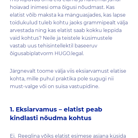
hoiavad inimesi oma õigusi nõudmast. Kas
elatist võib maksta ka mänguasjades, kas lapse
toidukulud tuleb kohtu jaoks grammipealt välja
arvestada ning kas elatist saab kokku leppida
vaid kohtus? Neile ja teistele küsimustele
vastab uus tehisintellektil baseeruv
õigusabiplatvorm HUGO.legal.
Järgnevalt toome välja viis eksiarvamust elatise
kohta, mille puhul praktika pole sugugi nii
must-valge või on suisa vastupidine.
1. Eksiarvamus – elatist peab
kindlasti nõudma kohtus
Ei. Reeglina võiks elatist esimese asjana küsida