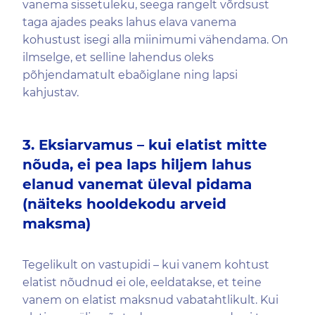
vanema sissetuleku, seega rangelt võrdsust
taga ajades peaks lahus elava vanema
kohustust isegi alla miinimumi vähendama. On
ilmselge, et selline lahendus oleks
põhjendamatult ebaõiglane ning lapsi
kahjustav.
3. Eksiarvamus – kui elatist mitte
nõuda, ei pea laps hiljem lahus
elanud vanemat üleval pidama
(näiteks hooldekodu arveid
maksma)
Tegelikult on vastupidi – kui vanem kohtust
elatist nõudnud ei ole, eeldatakse, et teine
vanem on elatist maksnud vabatahtlikult. Kui