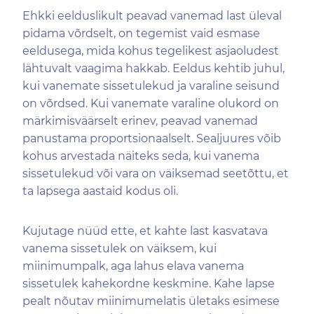
Ehkki eelduslikult peavad vanemad last üleval
pidama võrdselt, on tegemist vaid esmase
eeldusega, mida kohus tegelikest asjaoludest
lähtuvalt vaagima hakkab. Eeldus kehtib juhul,
kui vanemate sissetulekud ja varaline seisund
on võrdsed. Kui vanemate varaline olukord on
märkimisväärselt erinev, peavad vanemad
panustama proportsionaalselt. Sealjuures võib
kohus arvestada näiteks seda, kui vanema
sissetulekud või vara on väiksemad seetõttu, et
ta lapsega aastaid kodus oli.
Kujutage nüüd ette, et kahte last kasvatava
vanema sissetulek on väiksem, kui
miinimumpalk, aga lahus elava vanema
sissetulek kahekordne keskmine. Kahe lapse
pealt nõutav miinimumelatis ületaks esimese