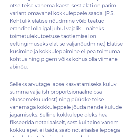
otse teise vanema käest, sest alati on parim
variant omavahel kokkuleppele saada. (P.S.
Kohtulik elatise nõudmine võib teatud
eranditel olla igal juhul vajalik – näiteks
toimetulekutoetuse taotlemisel on
eeltingimuseks elatise väljanõudmine.) Elatise
küsimine ja kokkuleppimine ei pea toimuma
kohtus ning pigem võiks kohus olla viimane
abinõu.
Selleks arvutage lapse kasvatamiseks kuluv
summa välja (sh proportsionaalne osa
eluasemekuludest) ning püüdke teise
vanemaga kokkuleppele jõuda nende kulude
jagamiseks. Selline kokkulepe oleks hea
fikseerida notariaalselt, sest kui teine vanem
kokkulepet ei täida, saab notariaalse leppega