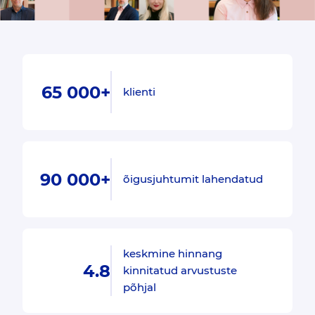
65 000+
klienti
90 000+
õigusjuhtumit lahendatud
keskmine hinnang
4.8
kinnitatud arvustuste
põhjal