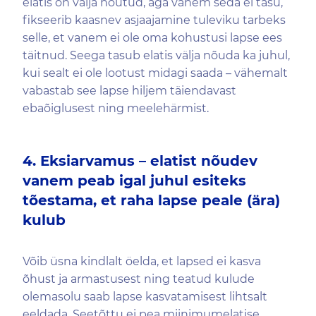
elatis on välja nõutud, aga vanem seda ei tasu,
fikseerib kaasnev asjaajamine tuleviku tarbeks
selle, et vanem ei ole oma kohustusi lapse ees
täitnud. Seega tasub elatis välja nõuda ka juhul,
kui sealt ei ole lootust midagi saada – vähemalt
vabastab see lapse hiljem täiendavast
ebaõiglusest ning meelehärmist.
4. Eksiarvamus – elatist nõudev
vanem peab igal juhul esiteks
tõestama, et raha lapse peale (ära)
kulub
Võib üsna kindlalt öelda, et lapsed ei kasva
õhust ja armastusest ning teatud kulude
olemasolu saab lapse kasvatamisest lihtsalt
eeldada. Seetõttu ei pea miinimumelatise