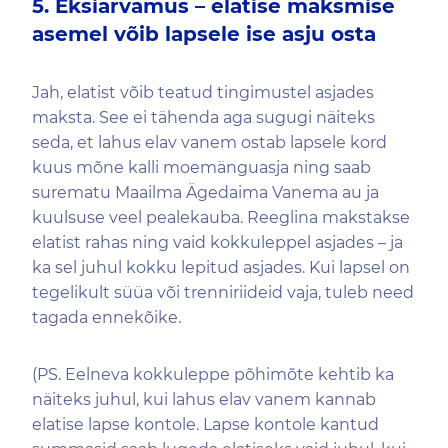
5. Eksiarvamus – elatise maksmise
asemel võib lapsele ise asju osta
Jah, elatist võib teatud tingimustel asjades
maksta. See ei tähenda aga sugugi näiteks
seda, et lahus elav vanem ostab lapsele kord
kuus mõne kalli moemänguasja ning saab
surematu Maailma Ägedaima Vanema au ja
kuulsuse veel pealekauba. Reeglina makstakse
elatist rahas ning vaid kokkuleppel asjades – ja
ka sel juhul kokku lepitud asjades. Kui lapsel on
tegelikult süüa või trenniriideid vaja, tuleb need
tagada ennekõike.
(PS. Eelneva kokkuleppe põhimõte kehtib ka
näiteks juhul, kui lahus elav vanem kannab
elatise lapse kontole. Lapse kontole kantud