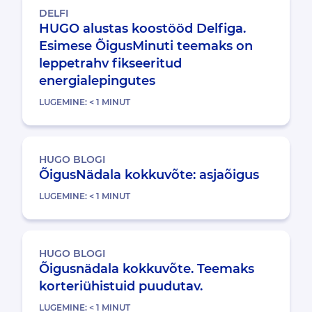
DELFI
HUGO alustas koostööd Delfiga.
Esimese ÕigusMinuti teemaks on
leppetrahv fikseeritud
energialepingutes
LUGEMINE:
< 1
MINUT
HUGO BLOGI
ÕigusNädala kokkuvõte: asjaõigus
LUGEMINE:
< 1
MINUT
HUGO BLOGI
Õigusnädala kokkuvõte. Teemaks
korteriühistuid puudutav.
LUGEMINE:
< 1
MINUT