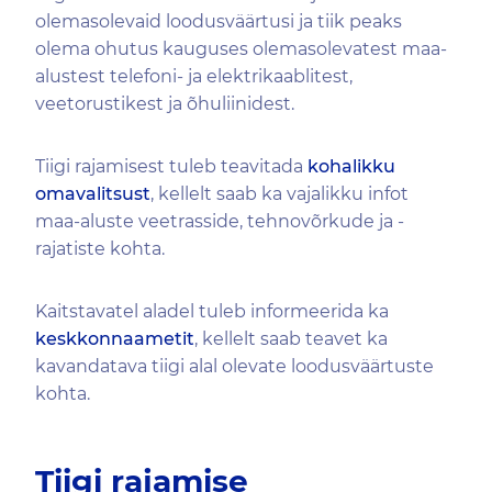
olemasolevaid loodusväärtusi ja tiik peaks
olema ohutus kauguses olemasolevatest maa-
alustest telefoni- ja elektrikaablitest,
veetorustikest ja õhuliinidest.
Tiigi rajamisest tuleb teavitada
kohalikku
omavalitsust
, kellelt saab ka vajalikku infot
maa-aluste veetrasside, tehnovõrkude ja -
rajatiste kohta.
Kaitstavatel aladel tuleb informeerida ka
keskkonnaametit
, kellelt saab teavet ka
kavandatava tiigi alal olevate loodusväärtuste
kohta.
Tiigi rajamise