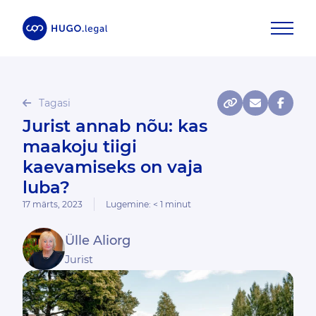
Tagasi
Jurist annab nõu: kas
maakoju tiigi
kaevamiseks on vaja
luba?
17 märts, 2023
Lugemine:
< 1
minut
Ülle Aliorg
Jurist