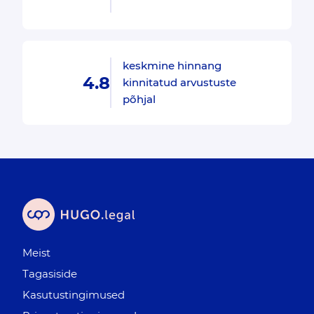
keskmine hinnang
4.8
kinnitatud arvustuste
põhjal
Meist
Tagasiside
Kasutustingimused