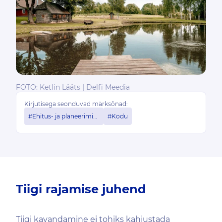
FOTO: Ketlin Lääts | Delfi Meedia
Kirjutisega seonduvad märksõnad:
#Ehitus- ja planeerimisõigus
#Kodu
Tiigi rajamise juhend
Tiigi kavandamine ei tohiks kahjustada