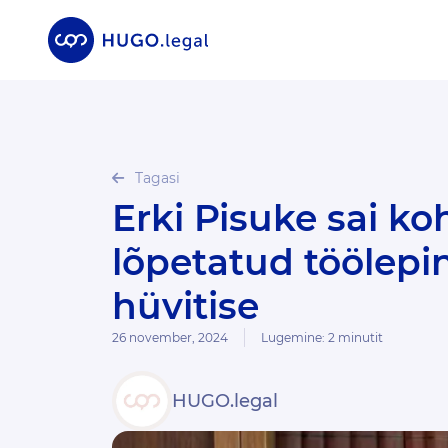
Tagasi
Erki Pisuke sai kohtus kliendile erakorraliselt
lõpetatud töölepi
hüvitise
26 november, 2024
Lugemine:
2
minutit
HUGO.legal