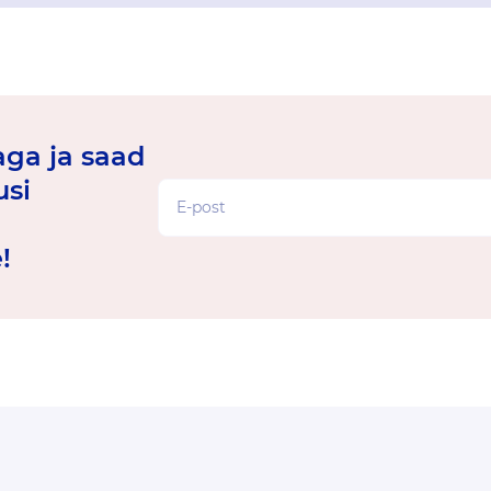
jaga ja saad
usi
!