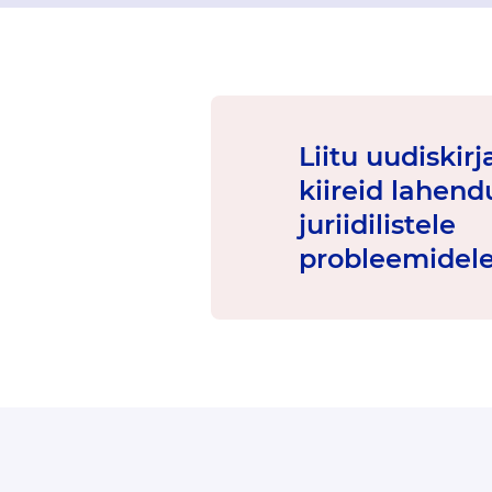
Liitu uudiskir
kiireid lahend
juriidilistele
probleemidele