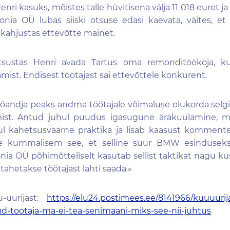
nri kasuks, mõistes talle hüvitisena välja 11 018 eurot j
nia OÜ lubas siiski otsuse edasi kaevata, väites, et 
 kahjustas ettevõtte mainet.
 otsustas Henri avada Tartus oma remonditöökoja, 
mist. Endisest töötajast sai ettevõttele konkurent.
tööandja peaks andma töötajale võimaluse olukorda sel
st. Antud juhul puudus igasugune ärakuulamine, mi
l kahetsusväärne praktika ja lisab kaasust kommente
ge kummalisem see, et selline suur BMW esindusek
ia OÜ põhimõtteliselt kasutab sellist taktikat nagu ku
 tahetakse töötajast lahti saada.»
-uurijast:
https://elu24.postimees.ee/8141966/kuuuuri
ud-tootaja-ma-ei-tea-senimaani-miks-see-nii-juhtus