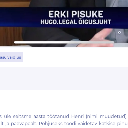
asu vaidlus
üle seitsme aasta töötanud Henri (nimi muudetud) v
 ja päevapealt. Põhjuseks toodi väidetav katkise pihus