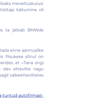
a lisaks menetluskulud.
töötaja käitumine oli
kus ta jätkab BMWde
gitada enne äärmuslike
s Pisukese sõnul on
erides, et «Täna ongi
s olev ettevõte nagu
sagil väikeettevõtetes
ja-tuntud-autofirmast-