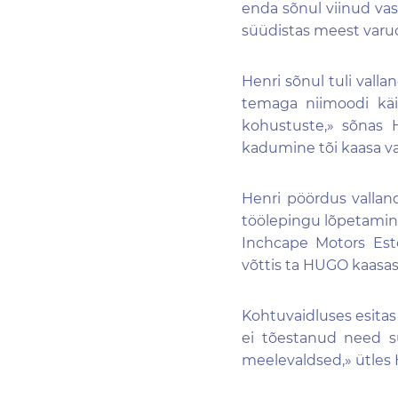
enda sõnul viinud vas
süüdistas meest varuo
Henri sõnul tuli valla
temaga niimoodi käi
kohustuste,» sõnas 
kadumine tõi kaasa 
Henri pöördus valland
töölepingu lõpetamin
Inchcape Motors Est
võttis ta HUGO kaasasu
Kohtuvaidluses esitas
ei tõestanud need s
meelevaldsed,» ütles 