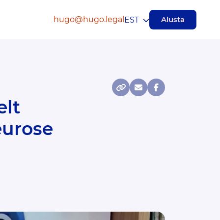
hugo@hugo.legal
Alusta
EST
eurose