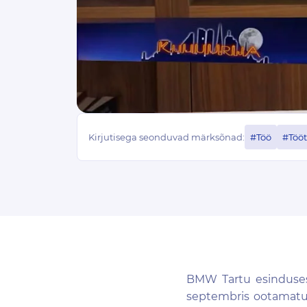
Kirjutisega seonduvad märksõnad:
#Töö
#Tööt
BMW Tartu esinduses 
septembris ootamatult