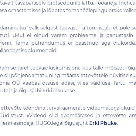
tavalt tavapärasele protseduurile lattu. Tööandja Inch
sa omastamises ja lõpetas tema töölepingu erakorralisel
ndamine kui välk selgest taevast. Ta tunnistab, et pole 
tuti. «Mul ei olnud varem probleeme ja panustasin 
Henri. Tema pühendumus ei päästnud aga olukorda, 
vallandamisdokumendid.
amise järel töövaidluskomisjoni, kus talle mõisteti õigu
e oli põhjendamatu ning määras ettevõttele hüvitise su
onia OÜ kaebas otsuse edasi, viies vaidluse Tartu m
taja ja õigusjuhi Erki Pisukese.
 ettevõte tõendina turvakaamerate videomaterjali, kuid t
üüdistust. «Videod olid ebamäärased ja ettevõtte an
Henri esindaja, HUGO.legal õigusjuht
Erki Pisuke
.