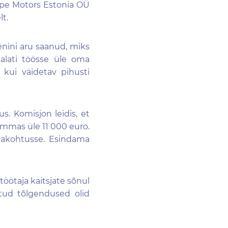
cape Motors Estonia OÜ
t.
senini aru saanud, miks
alati töösse üle oma
kui väidetav pihusti
s. Komisjon leidis, et
mmas üle 11 000 euro.
aakohtusse. Esindama
öötaja kaitsjate sõnul
tud tõlgendused olid