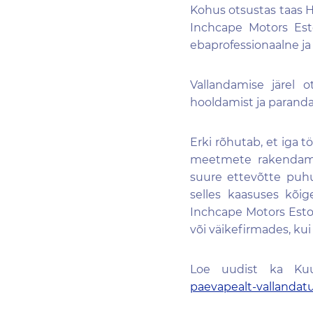
Kohus otsustas taas He
Inchcape Motors Esto
ebaprofessionaalne ja
Vallandamise järel
hooldamist ja paranda
Erki rõhutab, et iga 
meetmete rakendami
suure ettevõtte puhu
selles kaasuses kõi
Inchcape Motors Eston
või väikefirmades, kui
Loe uudist ka Kuu
paevapealt-vallandat