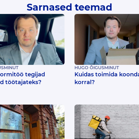
Sarnased teemad
USMINUT
HUGO ÕIGUSMINUT
vormitöö tegijad
Kuidas toimida koond
 töötajateks?
korral?