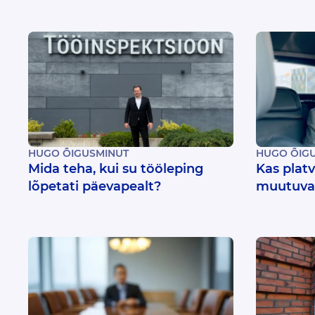
HUGO ÕIGUSMINUT
HUGO ÕIG
Mida teha, kui su tööleping
Kas plat
lõpetati päevapealt?
muutuvad