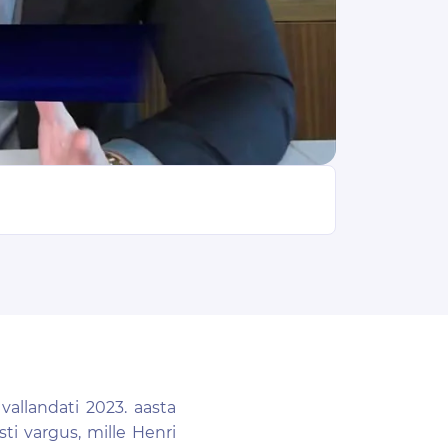
allandati 2023. aasta
ti vargus, mille Henri