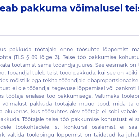
eab pakkuma võimalusel tei
us pakkuda töötajale enne töösuhte lõppemist maj
kohta (TLS § 89 lõige 3). Teise töö pakkumise kohu
tkata töötamist sama tööandja juures. See eesmärk on t
d. Tööandjal tuleb teist tööd pakkuda, kui see on kõiki
des mõistlik ega tekita tööandjale ebaproportsionaalselt
ust ei ole tööandjal tegevuse lõppemisel või pankroti 
es töötaja erialase töö pakkumisega. Vältimaks töölep
a võimalust pakkuda töötajale muud tööd, mida ta 
a olukorras, kus töösuhtes olev töötaja ei sobi vabal
pakkuda. Töötajale teise töö pakkumise kohustust ei 
dele töökohtadele, st konkursil osalemist ei saa
k vältida töölepingu lõppemist on täidetud ka juhul