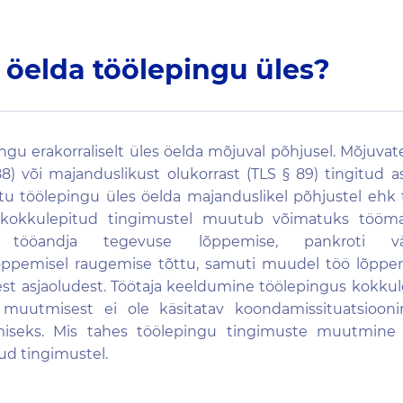
b öelda töölepingu üles?
ngu erakorraliselt üles öelda mõjuval põhjusel. Mõjuva
 88) või majanduslikust olukorrast (TLS § 89) tingitud a
jatu töölepingu üles öelda majanduslikel põhjustel ehk
 kokkulepitud tingimustel muutub võimatuks tööm
e, tööandja tegevuse lõppemise, pankroti väl
õppemisel raugemise tõttu, samuti muudel töö lõppem
est asjaoludest. Töötaja keeldumine töölepingus kokkul
 muutmisest ei ole käsitatav koondamissituatsioon
miseks. Mis tahes töölepingu tingimuste muutmine
ud tingimustel.