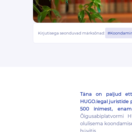
Kirjutisega seonduvad märksõnad:
#Koondami
Täna on paljud ett
HUGO.legal juristide
500 inimest, enamu
Õigusabiplatvormi H
olulisema koondamise
hüvitis.