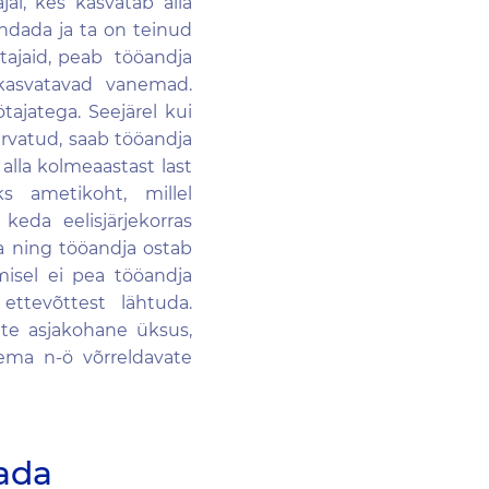
jal, kes kasvatab alla
ondada ja ta on teinud
ötajaid, peab tööandja
t kasvatavad vanemad.
tajatega. Seejärel kui
rvatud, saab tööandja
alla kolmeaastast last
 ametikoht, millel
keda eelisjärjekorras
ja ning tööandja ostab
misel ei pea tööandja
ettevõttest lähtuda.
tte asjakohane üksus,
lema n-ö võrreldavate
tada