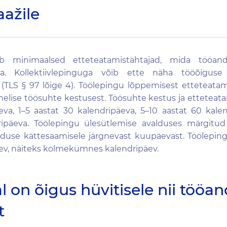
aažile
 minimaalsed etteteatamistähtajad, mida tööan
ima. Kollektiivlepinguga võib ette näha tööõiguse
 (TLS § 97 lõige 4). Töölepingu lõppemisest etteteatam
ahelise töösuhte kestusest. Töösuhte kestus ja ettetea
äeva, 1–5 aastat 30 kalendripäeva, 5–10 aastat 60 kale
ripäeva. Töölepingu ülesütlemise avalduses märgitud
duse kättesaamisele järgnevast kuupäevast. Töölepin
äev, näiteks kolmekümnes kalendripäev.
 on õigus hüvitisele nii tööand
t