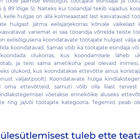
tööle jäämise eelisõigus töötajate esindajal ja tööta
S § 89 lõige 5). Näiteks kui tööandjal tekib vajadus ko
 kelle hulgas on alla kolmeaastast last kasvatavaid tö
te hulgast jätma eelisjärjekorras kõrvale väikelas
 kasvatavat vanemat ei saa tööandja võrrelda teiste töö
n eelisõigusena koondatavate töötajate hulgast välja a
alida koondatavad. Samas võib ka töötajate esindaja või 
koondada olukorras, kus koondamisele läheb üks
ötab, ja teisi sama ametikoha peal olevaid inimesi, 
teks olukord, kus koondatakse ettevõtte ainus korista
nust väljastpoolt). Koondatavate hulga kindlakstege
 oma ettevõtteid, samuti võib olla liiast tervest 
indlakstegemisel võetakse ennekõike aluseks ettevõ
e ring ja/või töötajate kategooria. Tegemist peab o
ülesütlemisest tuleb ette tea