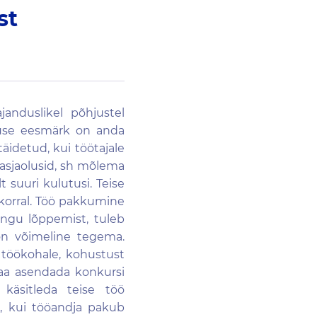
st
anduslikel põhjustel
stuse eesmärk on anda
äidetud, kui töötajale
 asjaolusid, sh mõlema
 suuri kulutusi. Teise
korral. Töö pakkumine
ingu lõppemist, tuleb
on võimeline tegema.
e töökohale, kohustust
saa asendada konkursi
 käsitleda teise töö
, kui tööandja pakub