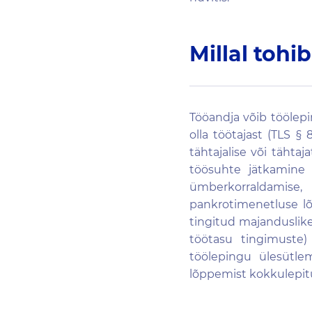
Millal tohi
Tööandja võib töölepi
olla töötajast (TLS §
tähtajalise või tähta
töösuhte jätkamine
ümberkorraldamis
pankrotimenetluse l
tingitud majanduslik
töötasu tingimuste)
töölepingu ülesütle
lõppemist kokkulepit