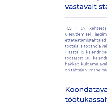
vastavalt st
TLS § 97 kehtestab
ülesütlemisel järg
etteteatamistähtajad
töötaja ja tööandja v
1 aasta 15 kalendrip
tööaastat 90 kalend
hakkab kulgema aval
on tähtaja viimane p
Koondataval
töötukassal