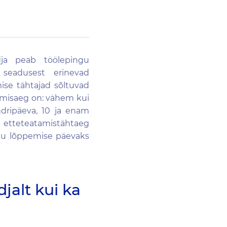
dja peab töölepingu
 seadusest erinevad
ise tähtajad sõltuvad
tamisaeg on: vähem kui
ndripäeva, 10 ja enam
 etteteatamistähtaeg
gu lõppemise päevaks
jalt kui ka