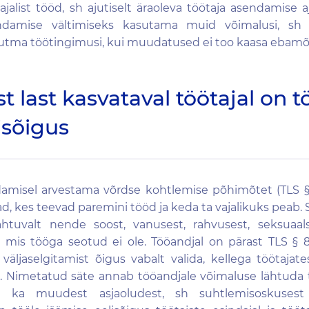
ajalist tööd, sh ajutiselt äraoleva töötaja asendamise a
damise vältimiseks kasutama muid võimalusi, sh k
tma töötingimusi, kui muudatused ei too kaasa ebamõis
st last kasvataval töötajal on t
isõigus
misel arvestama võrdse kohtlemise põhimõtet (TLS § 
jad, kes teevad paremini tööd ja keda ta vajalikuks peab.
lähtuvalt nende soost, vanusest, rahvusest, seksuaa
 mis tööga seotud ei ole. Tööandjal on pärast TLS § 
 väljaselgitamist õigus vabalt valida, kellega töötajat
e. Nimetatud säte annab tööandjale võimaluse lähtuda tö
le ka muudest asjaoludest, sh suhtlemisoskusest 