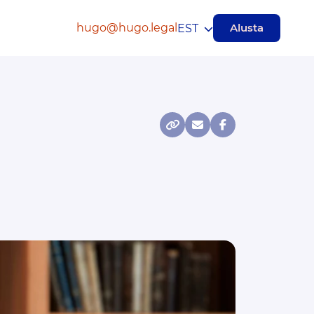
hugo@hugo.legal
Alusta
EST