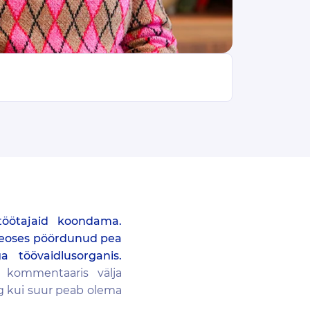
töötajaid koondama.
 seoses pöördunud pea
 töövaidlusorganis.
s kommentaaris välja
g kui suur peab olema