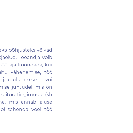
teks põhjusteks võivad
sjaolud. Tööandja võib
 töötaja koondada, kui
ahu vähenemise, töö
jakuulutamise või
ise juhtudel, mis on
epitud tingimuste (sh
ina, mis annab aluse
 ei tähenda veel töö