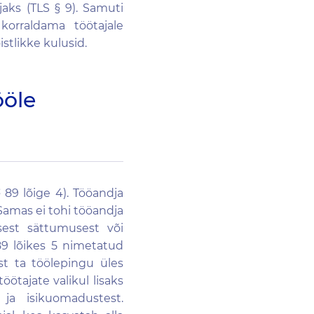
jaks (TLS § 9). Samuti
orraldama töötajale
tlikke kulusid.
ööle
89 lõige 4). Tööandja
 Samas ei tohi tööandja
lsest sättumusest või
89 lõikes 5 nimetatud
est ta töölepingu üles
ötajate valikul lisaks
ja isikuomadustest.