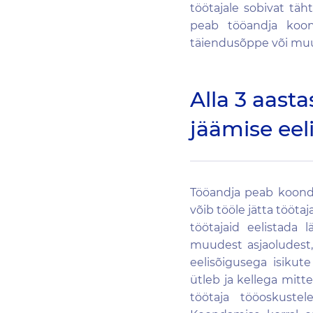
töötajale sobivat täht
peab tööandja koon
täiendusõppe või muu
Alla 3 aasta
jäämise eel
Tööandja peab koonda
võib tööle jätta tööta
töötajaid eelistada 
muudest asjaoludest,
eelisõigusega isikute
ütleb ja kellega mitt
töötaja tööoskuste