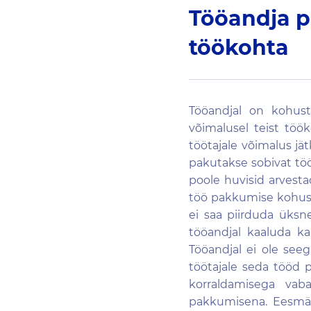
Tööandja p
töökohta
Tööandjal on kohust
võimalusel teist töö
töötajale võimalus jä
pakutakse sobivat töö
poole huvisid arvesta
töö pakkumise kohust
ei saa piirduda üksn
tööandjal kaaluda k
Tööandjal ei ole seeg
töötajale seda tööd 
korraldamisega vaba
pakkumisena. Eesmär