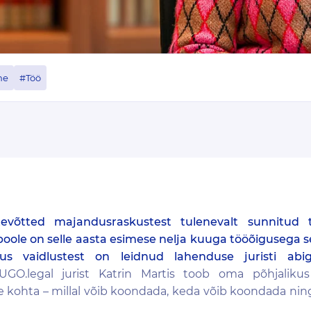
ne
#Töö
evõtted majandusraskustest tulenevalt sunnitud 
 poole on selle aasta esimese nelja kuuga tööõigusega
s vaidlustest on leidnud lahenduse juristi abiga
UGO.legal jurist Katrin Martis toob oma põhjaliku
 kohta – millal võib koondada, keda võib koondada nin