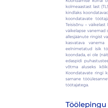
Koondamise korral on 
kolmeaastast last (TL
kindlaks koondatavad,
koondatavate töötaja
Teisisõnu – väikelast
väikelapse vanemad o
allesjäänute ringist v
kasvatava vanema 
eelnimetatud isik tö
koondada, ei ole (näi
edaspidi puhastustee
võtma aluseks kõiki
Koondatavate ringi k
sarnane tööülesannet
töötajatega.
Töölepingu 