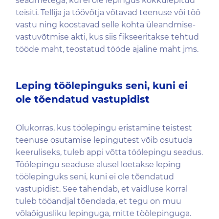
seadmetega, kui ei ole lepingus kokkulepitud
teisiti. Tellija ja töövõtja võtavad teenuse või töö
vastu ning koostavad selle kohta üleandmise-
vastuvõtmise akti, kus siis fikseeritakse tehtud
tööde maht, teostatud tööde ajaline maht jms.
Leping töölepinguks seni, kuni ei
ole tõendatud vastupidist
Olukorras, kus töölepingu eristamine teistest
teenuse osutamise lepingutest võib osutuda
keeruliseks, tuleb appi võtta töölepingu seadus.
Töölepingu seaduse alusel loetakse leping
töölepinguks seni, kuni ei ole tõendatud
vastupidist. See tähendab, et vaidluse korral
tuleb tööandjal tõendada, et tegu on muu
võlaõigusliku lepinguga, mitte töölepinguga.