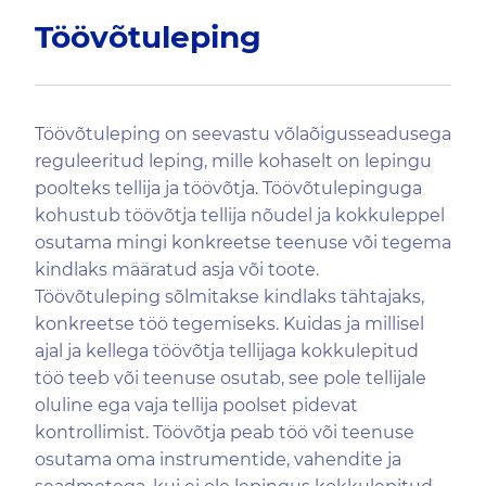
Töövõtuleping
Töövõtuleping on seevastu võlaõigusseadusega
reguleeritud leping, mille kohaselt on lepingu
poolteks tellija ja töövõtja. Töövõtulepinguga
kohustub töövõtja tellija nõudel ja kokkuleppel
osutama mingi konkreetse teenuse või tegema
kindlaks määratud asja või toote.
Töövõtuleping sõlmitakse kindlaks tähtajaks,
konkreetse töö tegemiseks. Kuidas ja millisel
ajal ja kellega töövõtja tellijaga kokkulepitud
töö teeb või teenuse osutab, see pole tellijale
oluline ega vaja tellija poolset pidevat
kontrollimist. Töövõtja peab töö või teenuse
osutama oma instrumentide, vahendite ja