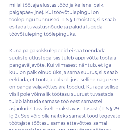
millal töötaja alustas tööd ja kellena, palk,
palgapäev jne). Kui töövõtulepingul on
töölepingu tunnused TLS § 1 mõistes, siis saab
esitada tuvastusnõude ja paluda lugeda
töövõtuleping töölepinguks.
Kuna palgakokkuleppeid ei saa tõendada
suuliste ütlustega, siis tuleb appi võtta töötaja
pangaväljavõte. Kui viimasest nähtub, et iga
kuu on palk olnud üks ja sama suurus, siis saab
eeldada, et töötaja palk oli just selline nagu see
on panga väljavõttes ära toodud. Kui aga sellisel
viisil pole võimalik töötasu suurust tuvastada,
tuleb lähtuda sarnase töö eest sarnastel
asjaoludel tavaliselt makstavast tasust (TLS § 29
lg 2). See võib olla näiteks sarnast tööd tegevate
töötajate töötasu samas ettevõttes, samal