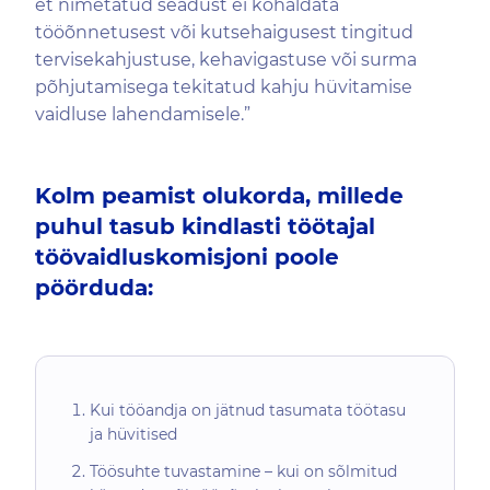
et nimetatud seadust ei kohaldata
tööõnnetusest või kutsehaigusest tingitud
tervisekahjustuse, kehavigastuse või surma
põhjutamisega tekitatud kahju hüvitamise
vaidluse lahendamisele.”
Kolm peamist olukorda, millede
puhul tasub kindlasti töötajal
töövaidluskomisjoni poole
pöörduda:
Kui tööandja on jätnud tasumata töötasu
ja hüvitised
Töösuhte tuvastamine – kui on sõlmitud