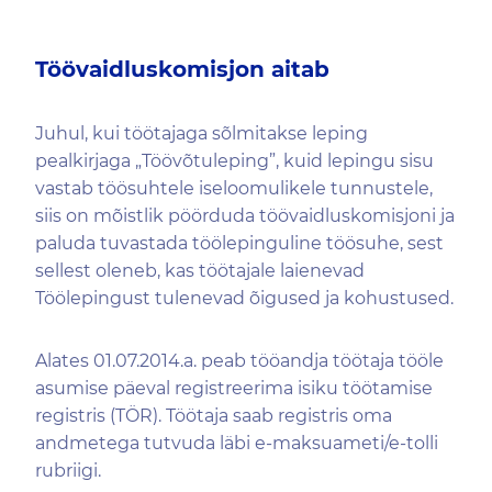
Töövaidluskomisjon aitab
Juhul, kui töötajaga sõlmitakse leping
pealkirjaga „Töövõtuleping”, kuid lepingu sisu
vastab töösuhtele iseloomulikele tunnustele,
siis on mõistlik pöörduda töövaidluskomisjoni ja
paluda tuvastada töölepinguline töösuhe, sest
sellest oleneb, kas töötajale laienevad
Töölepingust tulenevad õigused ja kohustused.
Alates 01.07.2014.a. peab tööandja töötaja tööle
asumise päeval registreerima isiku töötamise
registris (TÖR). Töötaja saab registris oma
andmetega tutvuda läbi e-maksuameti/e-tolli
rubriigi.