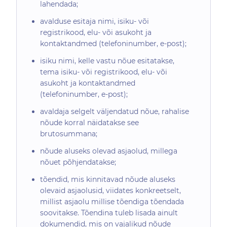
lahendada;
avalduse esitaja nimi, isiku- või
registrikood, elu- või asukoht ja
kontaktandmed (telefoninumber, e-post);
isiku nimi, kelle vastu nõue esitatakse,
tema isiku- või registrikood, elu- või
asukoht ja kontaktandmed
(telefoninumber, e-post);
avaldaja selgelt väljendatud nõue, rahalise
nõude korral näidatakse see
brutosummana;
nõude aluseks olevad asjaolud, millega
nõuet põhjendatakse;
tõendid, mis kinnitavad nõude aluseks
olevaid asjaolusid, viidates konkreetselt,
millist asjaolu millise tõendiga tõendada
soovitakse. Tõendina tuleb lisada ainult
dokumendid, mis on vajalikud nõude