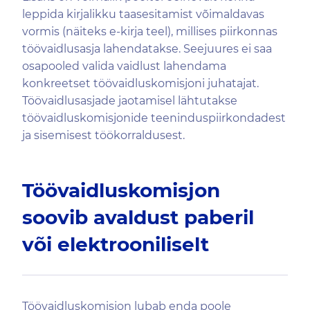
leppida kirjalikku taasesitamist võimaldavas
vormis (näiteks e-kirja teel), millises piirkonnas
töövaidlusasja lahendatakse. Seejuures ei saa
osapooled valida vaidlust lahendama
konkreetset töövaidluskomisjoni juhatajat.
Töövaidlusasjade jaotamisel lähtutakse
töövaidluskomisjonide teeninduspiirkondadest
ja sisemisest töökorraldusest.
Töövaidluskomisjon
soovib avaldust paberil
või elektrooniliselt
Töövaidluskomisjon lubab enda poole