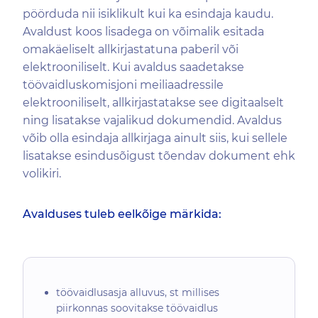
pöörduda nii isiklikult kui ka esindaja kaudu.
Avaldust koos lisadega on võimalik esitada
omakäeliselt allkirjastatuna paberil või
elektrooniliselt. Kui avaldus saadetakse
töövaidluskomisjoni meiliaadressile
elektrooniliselt, allkirjastatakse see digitaalselt
ning lisatakse vajalikud dokumendid. Avaldus
võib olla esindaja allkirjaga ainult siis, kui sellele
lisatakse esindusõigust tõendav dokument ehk
volikiri.
Avalduses tuleb eelkõige märkida:
töövaidlusasja alluvus, st millises
piirkonnas soovitakse töövaidlus