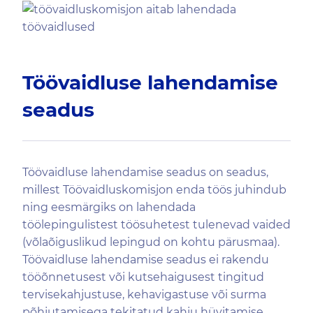
Töövaidluse lahendamise
seadus
Töövaidluse lahendamise seadus on seadus,
millest Töövaidluskomisjon enda töös juhindub
ning eesmärgiks on lahendada
töölepingulistest töösuhetest tulenevad vaided
(võlaõiguslikud lepingud on kohtu pärusmaa).
Töövaidluse lahendamise seadus ei rakendu
tööõnnetusest või kutsehaigusest tingitud
tervisekahjustuse, kehavigastuse või surma
põhjutamisega tekitatud kahju hüvitamise