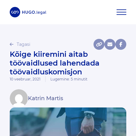
Tagasi
Kõige kiiremini aitab
töövaidlused lahendada
töövaidluskomisjon
10 veebruar, 2021
Lugemine:
5
minutit
Katrin Martis