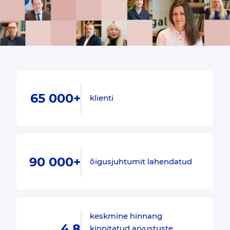
65 000+
klienti
90 000+
õigusjuhtumit lahendatud
keskmine hinnang
4.8
kinnitatud arvustuste