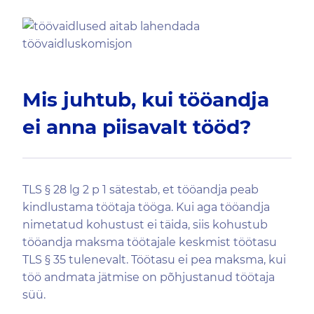
Mis juhtub, kui tööandja
ei anna piisavalt tööd?
TLS § 28 lg 2 p 1 sätestab, et tööandja peab
kindlustama töötaja tööga. Kui aga tööandja
nimetatud kohustust ei täida, siis kohustub
tööandja maksma töötajale keskmist töötasu
TLS § 35 tulenevalt. Töötasu ei pea maksma, kui
töö andmata jätmise on põhjustanud töötaja
süü.