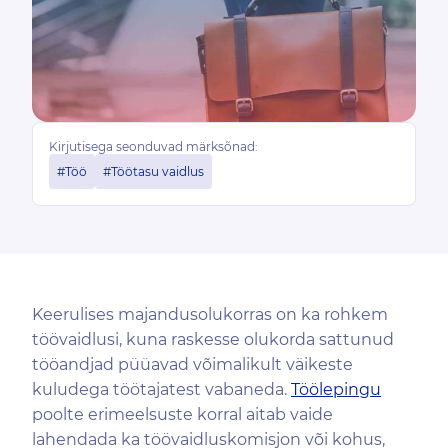
Kirjutisega seonduvad märksõnad:
#Töö
#Töötasu vaidlus
Keerulises majandusolukorras on ka rohkem
töövaidlusi, kuna raskesse olukorda sattunud
tööandjad püüavad võimalikult väikeste
kuludega töötajatest vabaneda.
Töölepingu
poolte erimeelsuste korral aitab vaide
lahendada ka töövaidluskomisjon või kohus,