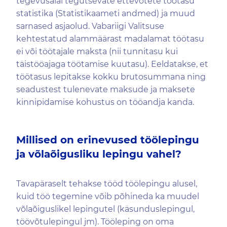
tegevusalal tegutsevate ettevõtete töötasu
statistika (Statistikaameti andmed) ja muud
sarnased asjaolud. Vabariigi Valitsuse
kehtestatud alammäärast madalamat töötasu
ei või töötajale maksta (nii tunnitasu kui
täistööajaga töötamise kuutasu). Eeldatakse, et
töötasus lepitakse kokku brutosummana ning
seadustest tulenevate maksude ja maksete
kinnipidamise kohustus on tööandja kanda.
Millised on erinevused töölepingu
ja võlaõigusliku lepingu vahel?
Tavapäraselt tehakse tööd töölepingu alusel,
kuid töö tegemine võib põhineda ka muudel
võlaõiguslikel lepingutel (käsunduslepingul,
töövõtulepingul jm). Tööleping on oma