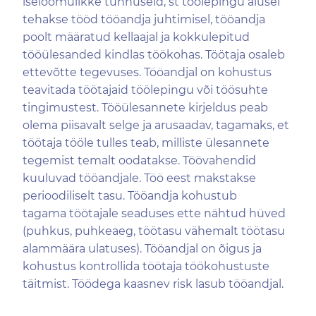
iseloomulikke tunnuseid, st töölepingu alusel
tehakse tööd tööandja juhtimisel, tööandja
poolt määratud kellaajal ja kokkulepitud
tööülesanded kindlas töökohas. Töötaja osaleb
ettevõtte tegevuses. Tööandjal on kohustus
teavitada töötajaid töölepingu või töösuhte
tingimustest. Tööülesannete kirjeldus peab
olema piisavalt selge ja arusaadav, tagamaks, et
töötaja tööle tulles teab, milliste ülesannete
tegemist temalt oodatakse. Töövahendid
kuuluvad tööandjale. Töö eest makstakse
perioodiliselt tasu. Tööandja kohustub
tagama töötajale seaduses ette nähtud hüved
(puhkus, puhkeaeg, töötasu vähemalt töötasu
alammäära ulatuses). Tööandjal on õigus ja
kohustus kontrollida töötaja töökohustuste
täitmist. Töödega kaasnev risk lasub tööandjal.