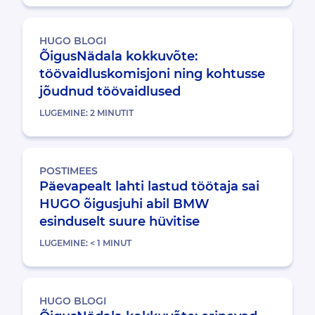
HUGO BLOGI
ÕigusNädala kokkuvõte:
töövaidluskomisjoni ning kohtusse
jõudnud töövaidlused
LUGEMINE:
2
MINUTIT
POSTIMEES
Päevapealt lahti lastud töötaja sai
HUGO õigusjuhi abil BMW
esinduselt suure hüvitise
LUGEMINE:
< 1
MINUT
HUGO BLOGI