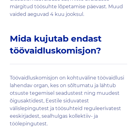
märgitud töösuhte lõpetamise päevast. Muud
vaided aeguvad 4 kuu jooksul.
Mida kujutab endast
töövaidluskomisjon?
Töövaidluskomisjon on kohtuväline töövaidlusi
lahendav organ, kes on sõltumatu ja lähtub
otsuste tegemisel seadustest ning muudest
õigusaktidest, Eestile siduvatest
välislepingutest ja töösuhteid reguleerivatest
eeskirjadest, sealhulgas kollektiiv- ja
töölepingutest.