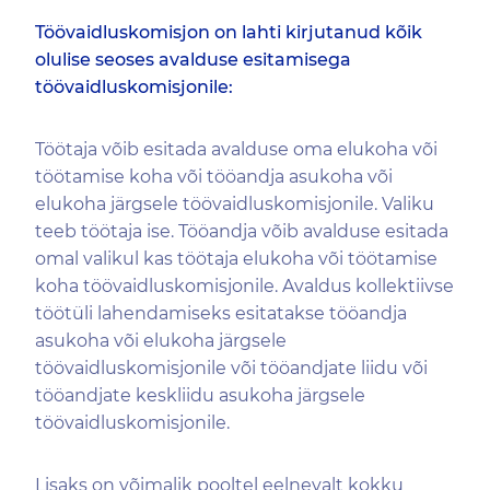
Töövaidluskomisjon on lahti kirjutanud kõik
olulise seoses avalduse esitamisega
töövaidluskomisjonile:
Töötaja võib esitada avalduse oma elukoha või
töötamise koha või tööandja asukoha või
elukoha järgsele töövaidluskomisjonile. Valiku
teeb töötaja ise. Tööandja võib avalduse esitada
omal valikul kas töötaja elukoha või töötamise
koha töövaidluskomisjonile. Avaldus kollektiivse
töötüli lahendamiseks esitatakse tööandja
asukoha või elukoha järgsele
töövaidluskomisjonile või tööandjate liidu või
tööandjate keskliidu asukoha järgsele
töövaidluskomisjonile.
Lisaks on võimalik pooltel eelnevalt kokku