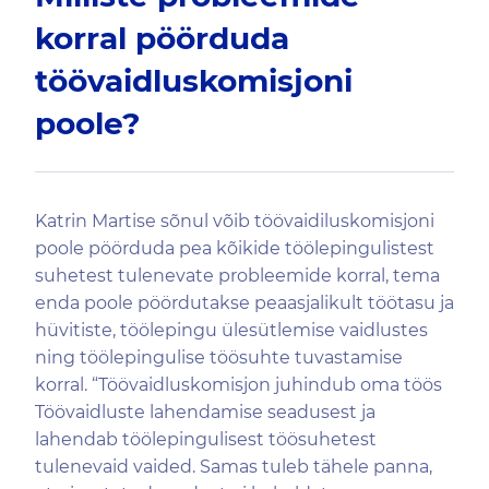
korral pöörduda
töövaidluskomisjoni
poole?
Katrin Martise sõnul võib töövaidiluskomisjoni
poole pöörduda pea kõikide töölepingulistest
suhetest tulenevate probleemide korral, tema
enda poole pöördutakse peaasjalikult töötasu ja
hüvitiste, töölepingu ülesütlemise vaidlustes
ning töölepingulise töösuhte tuvastamise
korral. “Töövaidluskomisjon juhindub oma töös
Töövaidluste lahendamise seadusest ja
lahendab töölepingulisest töösuhetest
tulenevaid vaided. Samas tuleb tähele panna,