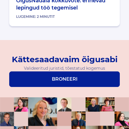
ÕigusNädala kokkuvõte: erinevad
lepingud töö tegemisel
LUGEMINE:
2
MINUTIT
Kättesaadavaim õigusabi
Valideeritud juristid, tõestatud kogemus
BRONEERI