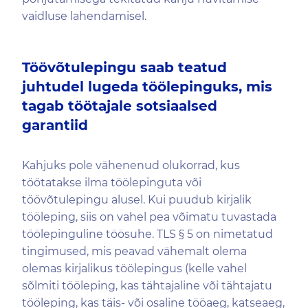
vaidluse lahendamisel.
Töövõtulepingu saab teatud
juhtudel lugeda töölepinguks, mis
tagab töötajale sotsiaalsed
garantiid
Kahjuks pole vähenenud olukorrad, kus
töötatakse ilma töölepinguta või
töövõtulepingu alusel. Kui puudub kirjalik
tööleping, siis on vahel pea võimatu tuvastada
töölepinguline töösuhe. TLS § 5 on nimetatud
tingimused, mis peavad vähemalt olema
olemas kirjalikus töölepingus (kelle vahel
sõlmiti tööleping, kas tähtajaline või tähtajatu
tööleping, kas täis- või osaline tööaeg, katseaeg,