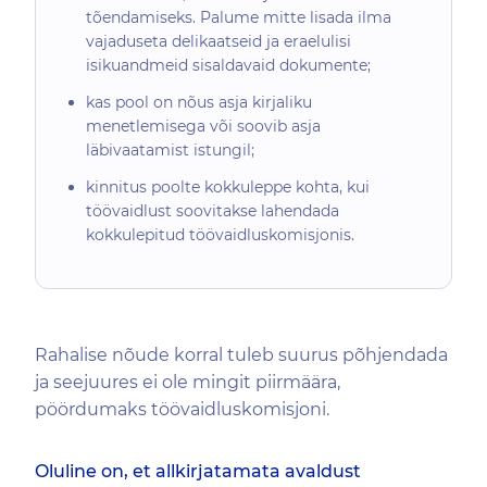
tõendamiseks. Palume mitte lisada ilma
vajaduseta delikaatseid ja eraelulisi
isikuandmeid sisaldavaid dokumente;
kas pool on nõus asja kirjaliku
menetlemisega või soovib asja
läbivaatamist istungil;
kinnitus poolte kokkuleppe kohta, kui
töövaidlust soovitakse lahendada
kokkulepitud töövaidluskomisjonis.
Rahalise nõude korral tuleb suurus põhjendada
ja seejuures ei ole mingit piirmäära,
pöördumaks töövaidluskomisjoni.
Oluline on, et allkirjatamata avaldust