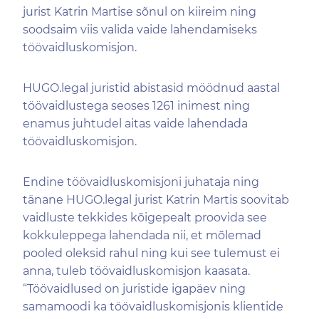
jurist Katrin Martise sõnul on kiireim ning
soodsaim viis valida vaide lahendamiseks
töövaidluskomisjon.
HUGO.legal juristid abistasid möödnud aastal
töövaidlustega seoses 1261 inimest ning
enamus juhtudel aitas vaide lahendada
töövaidluskomisjon.
Endine töövaidluskomisjoni juhataja ning
tänane HUGO.legal jurist Katrin Martis soovitab
vaidluste tekkides kõigepealt proovida see
kokkuleppega lahendada nii, et mõlemad
pooled oleksid rahul ning kui see tulemust ei
anna, tuleb töövaidluskomisjon kaasata.
“Töövaidlused on juristide igapäev ning
samamoodi ka töövaidluskomisjonis klientide