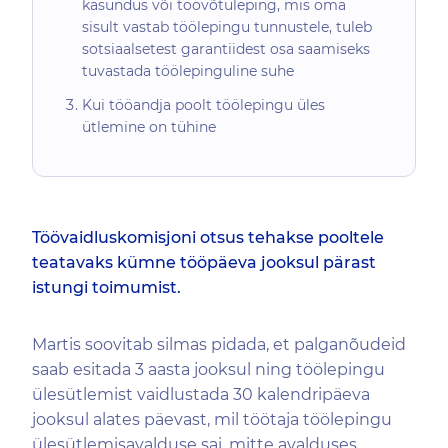
käsundus või töövõtuleping, mis oma
sisult vastab töölepingu tunnustele, tuleb
sotsiaalsetest garantiidest osa saamiseks
tuvastada töölepinguline suhe
Kui tööandja poolt töölepingu üles
ütlemine on tühine
Töövaidluskomisjoni otsus tehakse pooltele
teatavaks kümne tööpäeva jooksul pärast
istungi toimumist.
Martis soovitab silmas pidada, et palganõudeid
saab esitada 3 aasta jooksul ning töölepingu
ülesütlemist vaidlustada 30 kalendripäeva
jooksul alates päevast, mil töötaja töölepingu
ülesütlemisavalduse sai, mitte avalduses