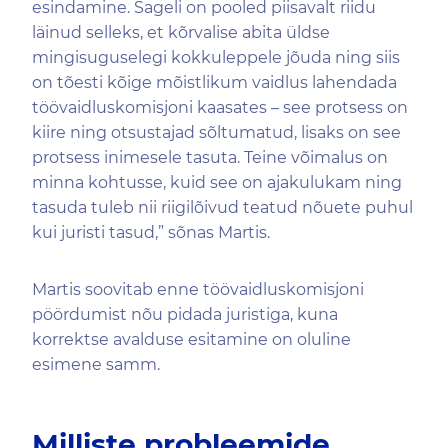
esindamine. Sageli on pooled piisavalt riidu
läinud selleks, et kõrvalise abita üldse
mingisuguselegi kokkuleppele jõuda ning siis
on tõesti kõige mõistlikum vaidlus lahendada
töövaidluskomisjoni kaasates – see protsess on
kiire ning otsustajad sõltumatud, lisaks on see
protsess inimesele tasuta. Teine võimalus on
minna kohtusse, kuid see on ajakulukam ning
tasuda tuleb nii riigilõivud teatud nõuete puhul
kui juristi tasud,” sõnas Martis.
Martis soovitab enne töövaidluskomisjoni
pöördumist nõu pidada juristiga, kuna
korrektse avalduse esitamine on oluline
esimene samm.
Milliste probleemide