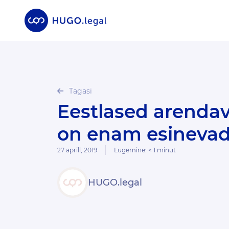
Tagasi
Eestlased arendavad õigusabirobotit: just need
on enam esineva
27 aprill, 2019
Lugemine:
< 1
minut
HUGO.legal