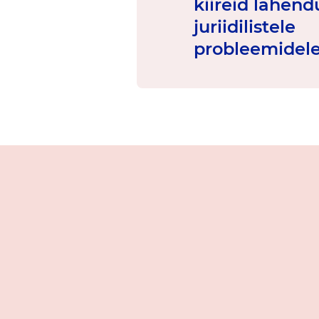
kiireid lahend
juriidilistele
probleemidele