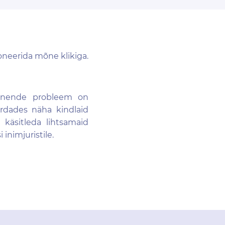
oneerida mõne klikiga.
et nende probleem on
rdades näha kindlaid
käsitleda lihtsamaid
inimjuristile.