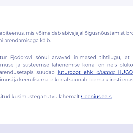
biteenus, mis võimaldab abivajajal õigusnõustamist br
mi arendamisega käib.
rtur Fjodorovi sõnul arvavad inimesed tihtilugu, 
emuse ja süsteemse lähenemise korral on neis oluko
 arendusetapis suudab
juturobot ehk
chatbot
HUGO
usi ja keerulisemate korral suunab teema kiiresti edasi 
itud küsimustega tutvu lähemalt
Geenius.ee-s
.