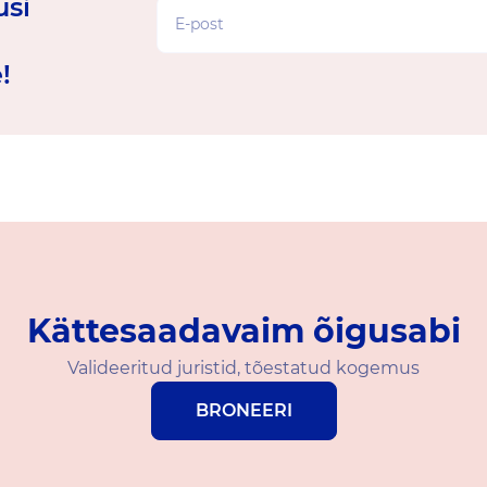
usi
!
Kättesaadavaim õigusabi
Valideeritud juristid, tõestatud kogemus
BRONEERI