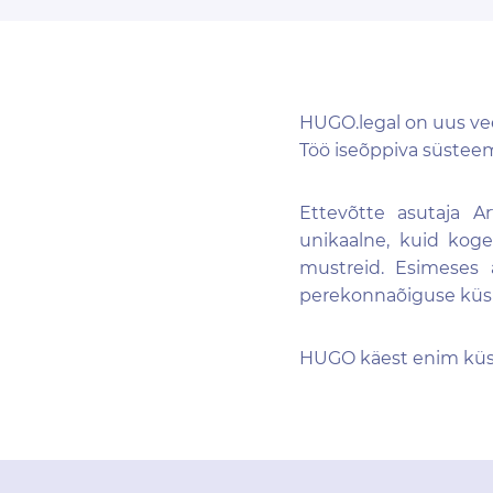
HUGO.legal on uus vee
Töö iseõppiva süstee
Ettevõtte asutaja A
unikaalne, kuid kog
mustreid. Esimeses
perekonnaõiguse küsim
HUGO käest enim küs