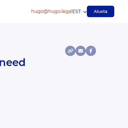
hugo@hugo.legal
Alusta
EST