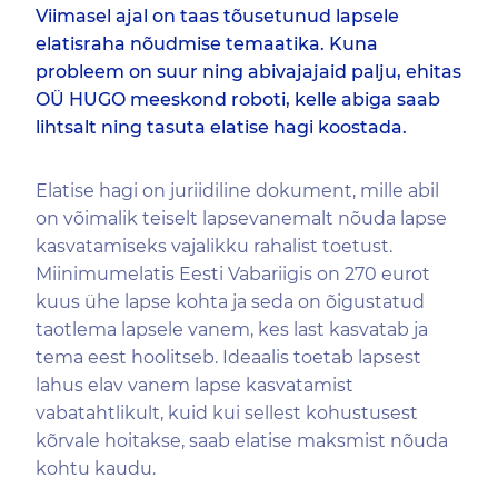
Viimasel ajal on taas tõusetunud lapsele
elatisraha nõudmise temaatika. Kuna
probleem on suur ning abivajajaid palju, ehitas
OÜ HUGO meeskond roboti, kelle abiga saab
lihtsalt ning tasuta elatise hagi koostada.
Elatise hagi on juriidiline dokument, mille abil
on võimalik teiselt lapsevanemalt nõuda lapse
kasvatamiseks vajalikku rahalist toetust.
Miinimumelatis Eesti Vabariigis on 270 eurot
kuus ühe lapse kohta ja seda on õigustatud
taotlema lapsele vanem, kes last kasvatab ja
tema eest hoolitseb. Ideaalis toetab lapsest
lahus elav vanem lapse kasvatamist
vabatahtlikult, kuid kui sellest kohustusest
kõrvale hoitakse, saab elatise maksmist nõuda
kohtu kaudu.