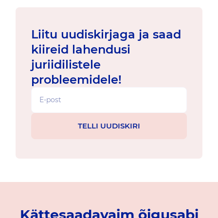
Liitu uudiskirjaga ja saad
kiireid lahendusi
juriidilistele
probleemidele!
Kättesaadavaim õigusabi