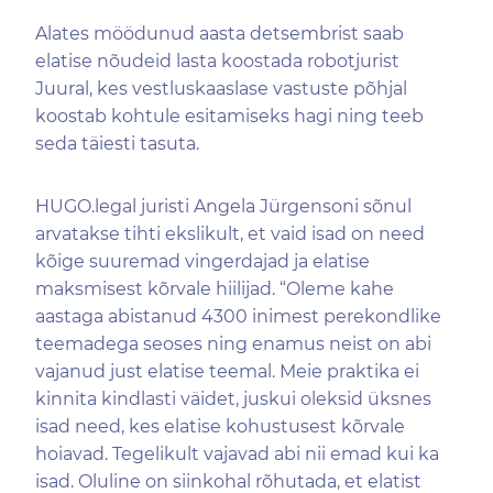
Alates möödunud aasta detsembrist saab
elatise nõudeid lasta koostada robotjurist
Juural, kes vestluskaaslase vastuste põhjal
koostab kohtule esitamiseks hagi ning teeb
seda täiesti tasuta.
HUGO.legal juristi Angela Jürgensoni sõnul
arvatakse tihti ekslikult, et vaid isad on need
kõige suuremad vingerdajad ja elatise
maksmisest kõrvale hiilijad. “Oleme kahe
aastaga abistanud 4300 inimest perekondlike
teemadega seoses ning enamus neist on abi
vajanud just elatise teemal. Meie praktika ei
kinnita kindlasti väidet, juskui oleksid üksnes
isad need, kes elatise kohustusest kõrvale
hoiavad. Tegelikult vajavad abi nii emad kui ka
isad. Oluline on siinkohal rõhutada, et elatist