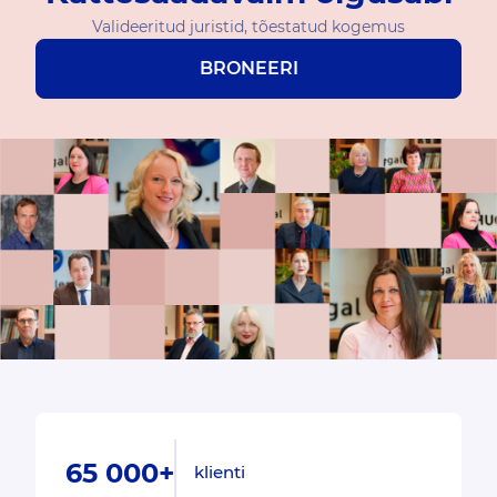
Valideeritud juristid, tõestatud kogemus
BRONEERI
65 000+
klienti