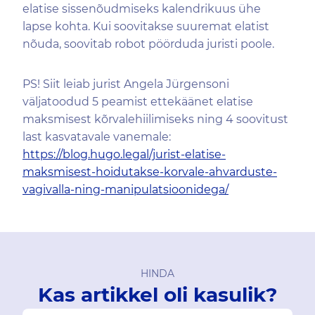
elatise sissenõudmiseks kalendrikuus ühe
lapse kohta. Kui soovitakse suuremat elatist
nõuda, soovitab robot pöörduda juristi poole.
PS! Siit leiab jurist Angela Jürgensoni
väljatoodud 5 peamist ettekäänet elatise
maksmisest kõrvalehiilimiseks ning 4 soovitust
last kasvatavale vanemale:
https://blog.hugo.legal/jurist-elatise-
maksmisest-hoidutakse-korvale-ahvarduste-
vagivalla-ning-manipulatsioonidega/
HINDA
Kas artikkel oli kasulik?