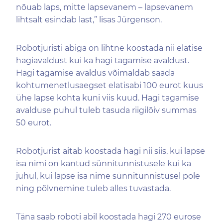
nõuab laps, mitte lapsevanem – lapsevanem
lihtsalt esindab last,” lisas Jürgenson.
Robotjuristi abiga on lihtne koostada nii elatise
hagiavaldust kui ka hagi tagamise avaldust.
Hagi tagamise avaldus võimaldab saada
kohtumenetlusaegset elatisabi 100 eurot kuus
ühe lapse kohta kuni viis kuud. Hagi tagamise
avalduse puhul tuleb tasuda riigilõiv summas
50 eurot.
Robotjurist aitab koostada hagi nii siis, kui lapse
isa nimi on kantud sünnitunnistusele kui ka
juhul, kui lapse isa nime sünnitunnistusel pole
ning põlvnemine tuleb alles tuvastada.
Täna saab roboti abil koostada hagi 270 eurose