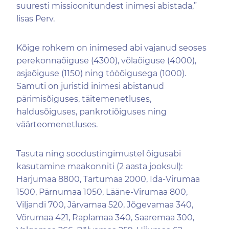
suuresti missioonitundest inimesi abistada,”
lisas Perv.
Kõige rohkem on inimesed abi vajanud seoses
perekonnaõiguse (4300), võlaõiguse (4000),
asjaõiguse (1150) ning tööõigusega (1000).
Samuti on juristid inimesi abistanud
pärimisõiguses, täitemenetluses,
haldusõiguses, pankrotiõiguses ning
väärteomenetluses.
Tasuta ning soodustingimustel õigusabi
kasutamine maakonniti (2 aasta jooksul):
Harjumaa 8800, Tartumaa 2000, Ida-Virumaa
1500, Pärnumaa 1050, Lääne-Virumaa 800,
Viljandi 700, Järvamaa 520, Jõgevamaa 340,
Võrumaa 421, Raplamaa 340, Saaremaa 300,