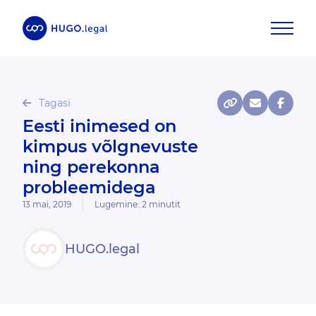
Tagasi
Eesti inimesed on
kimpus võlgnevuste
ning perekonna
probleemidega
13 mai, 2019
Lugemine:
2
minutit
HUGO.legal