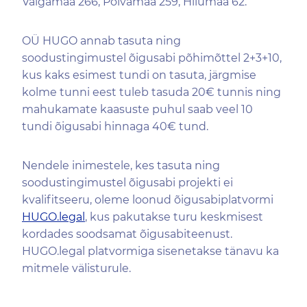
Valgamaa 266, Põlvamaa 259, Hiiumaa 62.
OÜ HUGO annab tasuta ning
soodustingimustel õigusabi põhimõttel 2+3+10,
kus kaks esimest tundi on tasuta, järgmise
kolme tunni eest tuleb tasuda 20€ tunnis ning
mahukamate kaasuste puhul saab veel 10
tundi õigusabi hinnaga 40€ tund.
Nendele inimestele, kes tasuta ning
soodustingimustel õigusabi projekti ei
kvalifitseeru, oleme loonud õigusabiplatvormi
HUGO.legal
, kus pakutakse turu keskmisest
kordades soodsamat õigusabiteenust.
HUGO.legal platvormiga sisenetakse tänavu ka
mitmele välisturule.