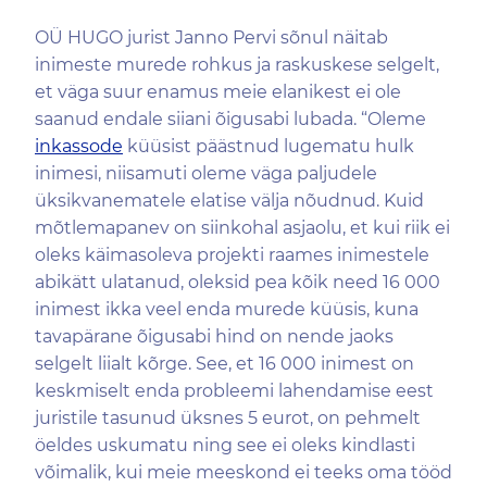
OÜ HUGO jurist Janno Pervi sõnul näitab
inimeste murede rohkus ja raskuskese selgelt,
et väga suur enamus meie elanikest ei ole
saanud endale siiani õigusabi lubada. “Oleme
inkassode
küüsist päästnud lugematu hulk
inimesi, niisamuti oleme väga paljudele
üksikvanematele elatise välja nõudnud. Kuid
mõtlemapanev on siinkohal asjaolu, et kui riik ei
oleks käimasoleva projekti raames inimestele
abikätt ulatanud, oleksid pea kõik need 16 000
inimest ikka veel enda murede küüsis, kuna
tavapärane õigusabi hind on nende jaoks
selgelt liialt kõrge. See, et 16 000 inimest on
keskmiselt enda probleemi lahendamise eest
juristile tasunud üksnes 5 eurot, on pehmelt
öeldes uskumatu ning see ei oleks kindlasti
võimalik, kui meie meeskond ei teeks oma tööd