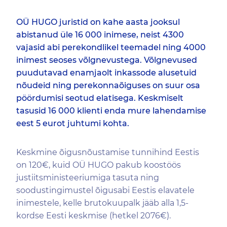
OÜ HUGO juristid on kahe aasta jooksul
abistanud üle 16 000 inimese, neist 4300
vajasid abi perekondlikel teemadel ning 4000
inimest seoses võlgnevustega. Võlgnevused
puudutavad enamjaolt inkassode alusetuid
nõudeid ning perekonnaõiguses on suur osa
pöördumisi seotud elatisega. Keskmiselt
tasusid 16 000 klienti enda mure lahendamise
eest 5 eurot juhtumi kohta.
Keskmine õigusnõustamise tunnihind Eestis
on 120€, kuid OÜ HUGO pakub koostöös
justiitsministeeriumiga tasuta ning
soodustingimustel õigusabi Eestis elavatele
inimestele, kelle brutokuupalk jääb alla 1,5-
kordse Eesti keskmise (hetkel 2076€).