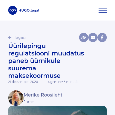
Tagasi
Üürilepingu
regulatsiooni muudatus
paneb üürnikule
suurema
maksekoormuse
21 detsember, 2020
Lugemine:
3
minutit
Merike Roosileht
Jurist