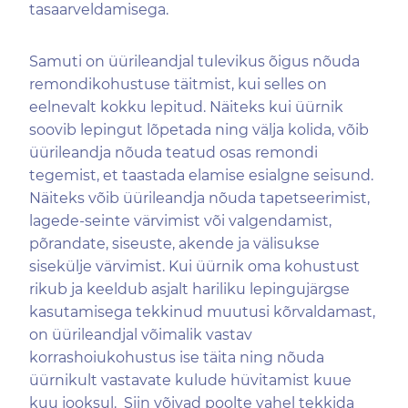
tasaarveldamisega.
Samuti on üürileandjal tulevikus õigus nõuda
remondikohustuse täitmist, kui selles on
eelnevalt kokku lepitud. Näiteks kui üürnik
soovib lepingut lõpetada ning välja kolida, võib
üürileandja nõuda teatud osas remondi
tegemist, et taastada elamise esialgne seisund.
Näiteks võib üürileandja nõuda tapetseerimist,
lagede-seinte värvimist või valgendamist,
põrandate, siseuste, akende ja välisukse
sisekülje värvimist. Kui üürnik oma kohustust
rikub ja keeldub asjalt hariliku lepingujärgse
kasutamisega tekkinud muutusi kõrvaldamast,
on üürileandjal võimalik vastav
korrashoiukohustus ise täita ning nõuda
üürnikult vastavate kulude hüvitamist kuue
kuu jooksul. Siin võivad poolte vahel tekkida