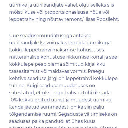
üürnike ja üürileandjate vahel, olgu selleks siis
mõistlikuse või proportsionaalsuse nõue või
leppetrahv ning nõutav remont,” lisas Roosileht.
Uue seadusemuudatusega antakse
üürileandjale ka võimalus leppida üürnikuga
kokku leppetrahvi maksmise kohustuses
mitterahalise kohustuse rikkumise korral ja see
kokkulepe peab olema sõlmitud kirjalikku
taasesitamist võimaldavas vormis. Praegu
kehtiva seaduse järgi on leppetrahvi kokkulepe
tühine. Kuigi seadusemuudatuses on
sätestatud, et üks leppetrahv ei tohi ületada
10% kokkulepitud üürist ja muudest üürniku
kanda jäetud summadest, on ka siin palju
tõlgendamise ruumi. Segaduste vältimiseks on
seaduses paika pandud, et ühes kuus