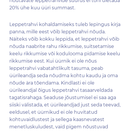
nõutavate leppetrahvide suurus ei tohi ületada
20% ühe kuu üüri summast.
Leppetrahvi kohaldamiseks tuleb lepingus kirja
panna, mille eest võib leppetrahvi nõuda.
Näiteks võib kokku leppida, et leppetrahvi võib
nõuda naabrite rahu rikkumise, suitsetamise
keelu rikkumise või kodulooma pidamise keelu
rikkumise eest. Kui üürnik ei ole nõus
leppetrahvi vabatahtlikult tasuma, peab
üürileandja seda nõudma kohtu kaudu ja oma
nõude ära tõendama. Kindlasti ei ole
üürileandjal õigus leppetrahvi tasaarveldada
tagatisrahaga. Seaduse jõustumisel ei saa aga
siiski välistada, et üürileandjad just seda teevad,
eeldusel, et üürnikud ei ole huvitatud
kohtuvaidlustest ja sellega kaasnevatest
menetluskuludest, vaid pigem nõustuvad