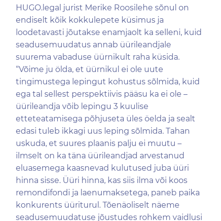
HUGO.legal jurist Merike Roosilehe sõnul on
endiselt kõik kokkulepete küsimus ja
loodetavasti jõutakse enamjaolt ka selleni, kuid
seadusemuudatus annab üürileandjale
suurema vabaduse üürnikult raha küsida.
“Võime ju ölda, et üürnikul ei ole uute
tingimustega lepingut kohustus sõlmida, kuid
ega tal sellest perspektiivis pääsu ka ei ole –
üürileandja võib lepingu 3 kuulise
etteteatamisega põhjuseta üles öelda ja sealt
edasi tuleb ikkagi uus leping sõlmida. Tahan
uskuda, et suures plaanis palju ei muutu –
ilmselt on ka täna üürileandjad arvestanud
eluasemega kaasnevad kulutused juba üüri
hinna sisse. Üüri hinna, kas siis ilma või koos
remondifondi ja laenumaksetega, paneb paika
konkurents üüriturul. Tõenäoliselt näeme
seadusemuudatuse jõustudes rohkem vaidlusi