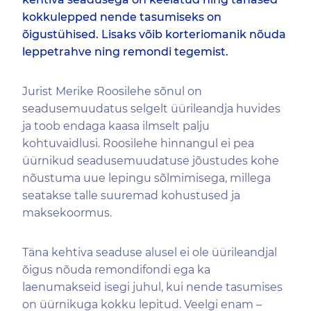
kokkulepped nende tasumiseks on
õigustühised. Lisaks võib korteriomanik nõuda
leppetrahve ning remondi tegemist.
Jurist Merike Roosilehe sõnul on
seadusemuudatus selgelt üürileandja huvides
ja toob endaga kaasa ilmselt palju
kohtuvaidlusi. Roosilehe hinnangul ei pea
üürnikud seadusemuudatuse jõustudes kohe
nõustuma uue lepingu sõlmimisega, millega
seatakse talle suuremad kohustused ja
maksekoormus.
Täna kehtiva seaduse alusel ei ole üürileandjal
õigus nõuda remondifondi ega ka
laenumakseid isegi juhul, kui nende tasumises
on üürnikuga kokku lepitud. Veelgi enam –