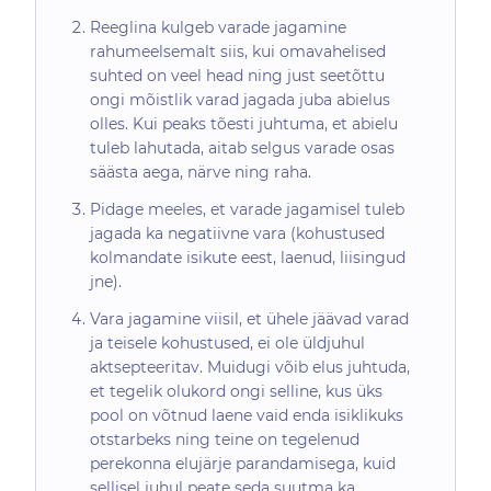
Reeglina kulgeb varade jagamine
rahumeelsemalt siis, kui omavahelised
suhted on veel head ning just seetõttu
ongi mõistlik varad jagada juba abielus
olles. Kui peaks tõesti juhtuma, et abielu
tuleb lahutada, aitab selgus varade osas
säästa aega, närve ning raha.
Pidage meeles, et varade jagamisel tuleb
jagada ka negatiivne vara (kohustused
kolmandate isikute eest, laenud, liisingud
jne).
Vara jagamine viisil, et ühele jäävad varad
ja teisele kohustused, ei ole üldjuhul
aktsepteeritav. Muidugi võib elus juhtuda,
et tegelik olukord ongi selline, kus üks
pool on võtnud laene vaid enda isiklikuks
otstarbeks ning teine on tegelenud
perekonna elujärje parandamisega, kuid
sellisel juhul peate seda suutma ka