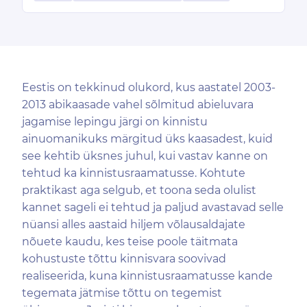
Eestis on tekkinud olukord, kus aastatel 2003-
2013 abikaasade vahel sõlmitud abieluvara
jagamise lepingu järgi on kinnistu
ainuomanikuks märgitud üks kaasadest, kuid
see kehtib üksnes juhul, kui vastav kanne on
tehtud ka kinnistusraamatusse. Kohtute
praktikast aga selgub, et toona seda olulist
kannet sageli ei tehtud ja paljud avastavad selle
nüansi alles aastaid hiljem võlausaldajate
nõuete kaudu, kes teise poole täitmata
kohustuste tõttu kinnisvara soovivad
realiseerida, kuna kinnistusraamatusse kande
tegemata jätmise tõttu on tegemist