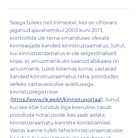
Seega tuleks neil inimestel, kes on ühisvara
jaganud ajavahemikul 2003 kuni 2013,
kontrollida üle tema omanduses olevate
kinnisasjade kanded kinnistusraamatus. Juhul,
kui kinnistusraamatus ei ole selgesõnaliselt
kirjas, et ainuomanikuks saanud abikaasa on
ainuomanik, tuleb kiiremas korras vastavad
kanded kinnistusraamatus teha, pöördudes
selleks vastavasisulise avaldusega
kinnistusregistrisse
(
https://www.rik.ee/et/kinnistuportaal
). Juhul,
kui see kõik tundub liiga keeruline, tasub
pöörduda notari poole, kes saab aidata
kinnistusraamatu kannete korrastamisel.
Vastav kanne tuleb teha kinnistusraamatusse