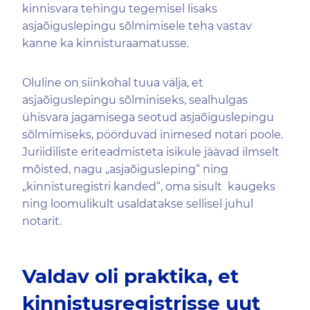
kinnisvara tehingu tegemisel lisaks
asjaõiguslepingu sõlmimisele teha vastav
kanne ka kinnisturaamatusse.
Oluline on siinkohal tuua välja, et
asjaõiguslepingu sõlminiseks, sealhulgas
ühisvara jagamisega seotud asjaõiguslepingu
sõlmimiseks, pöörduvad inimesed notari poole.
Juriidiliste eriteadmisteta isikule jäävad ilmselt
mõisted, nagu „asjaõigusleping“ ning
„kinnisturegistri kanded“, oma sisult kaugeks
ning loomulikult usaldatakse sellisel juhul
notarit.
Valdav oli praktika, et
kinnistusregistrisse uut