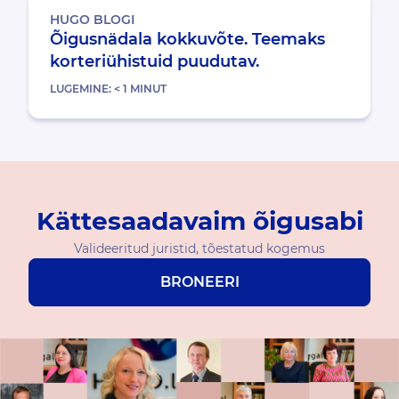
HUGO BLOGI
Õigusnädala kokkuvõte. Teemaks
korteriühistuid puudutav.
LUGEMINE:
< 1
MINUT
Kättesaadavaim õigusabi
Valideeritud juristid, tõestatud kogemus
BRONEERI