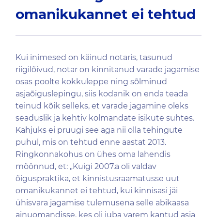
omanikukannet ei tehtud
Kui inimesed on käinud notaris, tasunud
riigilõivud, notar on kinnitanud varade jagamise
osas poolte kokkuleppe ning sõlminud
asjaõiguslepingu, siis kodanik on enda teada
teinud kõik selleks, et varade jagamine oleks
seaduslik ja kehtiv kolmandate isikute suhtes.
Kahjuks ei pruugi see aga nii olla tehingute
puhul, mis on tehtud enne aastat 2013.
Ringkonnakohus on ühes oma lahendis
möönnud, et: „Kuigi 2007.a oli valdav
õiguspraktika, et kinnistusraamatusse uut
omanikukannet ei tehtud, kui kinnisasi jäi
ühisvara jagamise tulemusena selle abikaasa
ainuomandisse, kes oli juba varem kantud asja