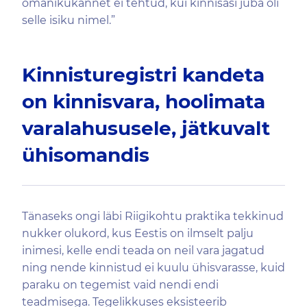
omanikukannet ei tehtud, kui kinnisasi juba oli
selle isiku nimel.”
Kinnisturegistri kandeta
on kinnisvara, hoolimata
varalahususele, jätkuvalt
ühisomandis
Tänaseks ongi läbi Riigikohtu praktika tekkinud
nukker olukord, kus Eestis on ilmselt palju
inimesi, kelle endi teada on neil vara jagatud
ning nende kinnistud ei kuulu ühisvarasse, kuid
paraku on tegemist vaid nendi endi
teadmisega. Tegelikkuses eksisteerib