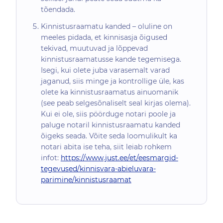
tõendada.
Kinnistusraamatu kanded – oluline on
meeles pidada, et kinnisasja õigused
tekivad, muutuvad ja lõppevad
kinnistusraamatusse kande tegemisega.
Isegi, kui olete juba varasemalt varad
jaganud, siis minge ja kontrollige üle, kas
olete ka kinnistusraamatus ainuomanik
(see peab selgesõnaliselt seal kirjas olema).
Kui ei ole, siis pöörduge notari poole ja
paluge notaril kinnistusraamatu kanded
õigeks seada. Võite seda loomulikult ka
notari abita ise teha, siit leiab rohkem
infot:
https://www.just.ee/et/eesmargid-
tegevused/kinnisvara-abieluvara-
parimine/kinnistusraamat