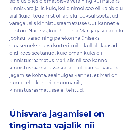
abielus olles olemasoleva vara ning kui näiteks
kinnisvara jäi isikule, kelle nimel see oli ka abielu
ajal (kuigi tegemist oli abielu jooksul soetatud
varaga), siis kinnistusraamatusse uut kannet ei
tehtud. Näiteks, kui Peeter ja Mari jagasid abielu
jooksul varad ning perekonna ühiseks
eluasemeks oleva korteri, mille küll abikaasad
olid koos soetanud, kuid omanikuks oli
kinnistusraamatus Mari, siis nii see kanne
kinnistusraamatusse ka jäi, uut kannet varade
jagamise kohta, sealhulgas kannet, et Mari on
nüüd selle korteri ainuomanik,
kinnistusraamatusse ei tehtud.
Ühisvara jagamisel on
tingimata vajalik nii