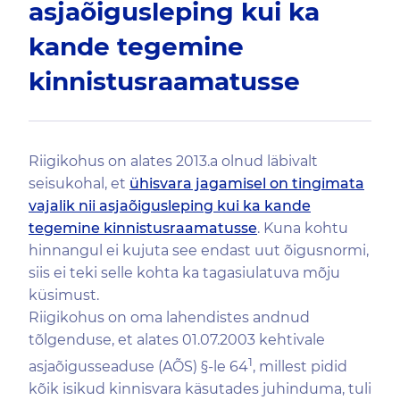
asjaõigusleping kui ka
kande tegemine
kinnistusraamatusse
Riigikohus on alates 2013.a olnud läbivalt
seisukohal, et
ühisvara jagamisel on tingimata
vajalik nii asja
õ
igusleping kui ka kande
tegemine kinnistusraamatusse
. Kuna kohtu
hinnangul ei kujuta see endast uut õigusnormi,
siis ei teki selle kohta ka tagasiulatuva mõju
küsimust.
Riigikohus on oma lahendistes andnud
tõlgenduse, et alates 01.07.2003 kehtivale
1
asjaõigusseaduse (AÕS) §-le 64
, millest pidid
kõik isikud kinnisvara käsutades juhinduma, tuli