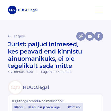
Tagasi
Jurist: paljud inimesed,
kes peavad end kinnistu
ainuomanikuks, ei ole
tegelikult seda mitte
4 veebruar, 2020
Lugemine:
4
minutit
HUGO.legal
Kirjutisega seonduvad märksõnad:
#Kodu
#Lahutus ja vara jagamine
#Omand