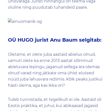
ühisvaraga. Juristi hinnangul on teema väga
oluline ning puudutab tuhandeid paare.
OÜ HUGO jurist Anu Baum selgitab:
Oletame, et olete juba aastaid abielus olnud,
samuti olete ka enne 2013 aastat sõlminud
abieluvara lepingu, jaganud sellega ära olemas
olnud varad ning jätkate oma ühist eluteed
nüüd juba lahusvara režiimis. Kõik peaks justkui
hästi olema, aga kas ikka on?
Tuleb tunnistada, et tegelikult ei ole. Aastaid oli
Eestis praktika, et juhul, kui abikaasad jagasid