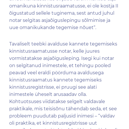
omanikuna kinnistusraamatusse, ei ole kostja II
õigustatud sellele tuginema, sest antud juhul
notar selgitas asjaõiguslepingu sõlmimise ja
uue omanikukande tegemise nõuet“.
Tavaliselt teebki avalduse kannete tegemiseks
kinnistusraamatusse notar, kelle juures
vormistatakse asjaõigusleping. Isegi kui notar
on selgitanud inimestele, et tehingu pooled
peavad veel eraldi pöörduma avaldusega
kinnistusraamatus kannete tegemiseks
kinnistusregistrisse, ei pruugi see alati
inimestele üheselt arusaadav olla.
Kohtuotsuses viidatakse selgelt valdavale
praktikale, mis teisisõnu tähendab seda, et see
probleem puudutab paljusid inimesi – “valdav
oli praktika, et kinnistusregistrisse uut