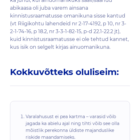
ka juhul, kui ainuomanikuks saav/saanud
abikaasa oli juba varem ainsana
kinnistusraamatusse omanikuna sisse kantud
(vt Riigikohtu lahendeid nr 2-17-4192, p 10, nr 3-
2-1-74-16, p 18.2, nr 3-3-1-82-15, p-d 22.1-22.2 jt),
kuid kinnistusraamatusse ei ole tehtud kannet,
kus isik on selgelt kirjas ainuomanikuna.
Kokkuvõtteks oluliseim:
Varalahusust ei pea kartma – varasid võib
jagada ka abielu ajal ning tihti võib see olla
mõistlik perekonna üldiste majanduslike
riskide maandamiseks.