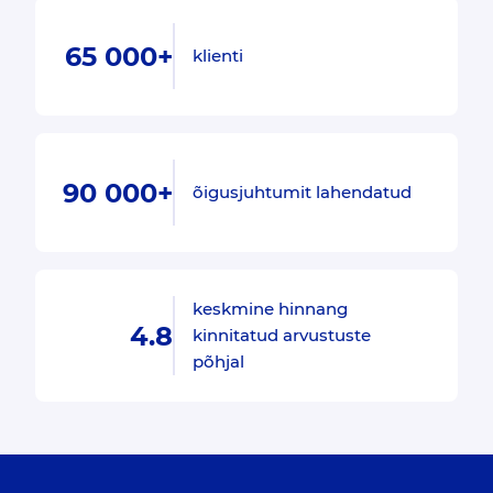
65 000+
klienti
90 000+
õigusjuhtumit lahendatud
keskmine hinnang
4.8
kinnitatud arvustuste
põhjal