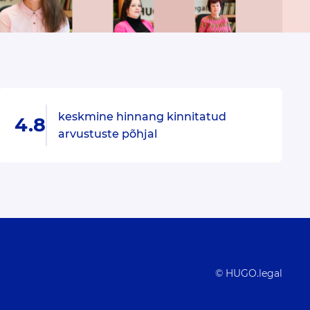
keskmine hinnang kinnitatud
4.8
arvustuste põhjal
© HUGO.legal