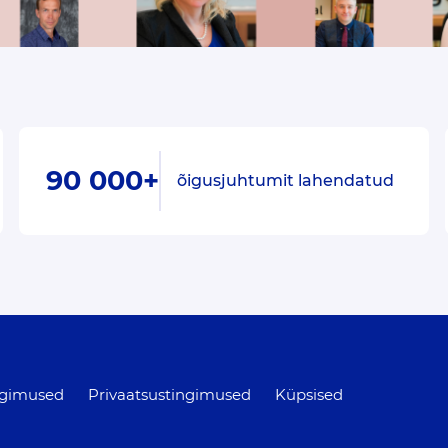
90 000+
õigusjuhtumit lahendatud
ngimused
Privaatsustingimused
Küpsised