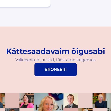
Kättesaadavaim õigusabi
Valideeritud juristid, tõestatud kogemus
BRONEERI