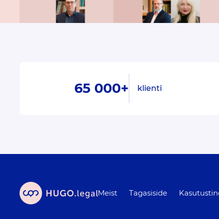
65 000+
klienti
Meist
Tagasiside
Kasutusti