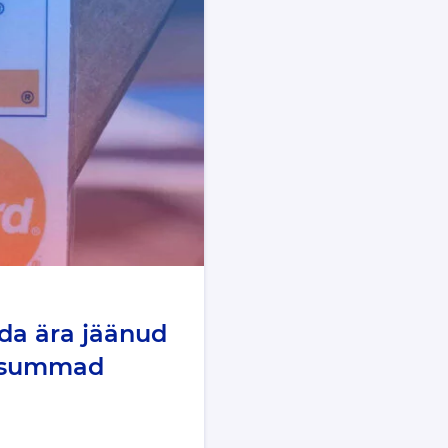
da ära jäänud
ud summad