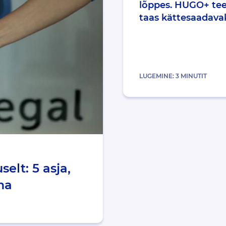
lõppes. HUGO+ tee
taas kättesaadava
LUGEMINE:
3
MINUTIT
elt: 5 asja,
ma