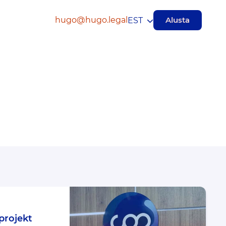
hugo@hugo.legal
Alusta
EST
 projekt