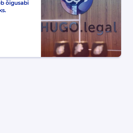
b õigusabi
ks.