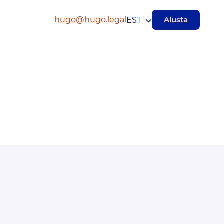
hugo@hugo.legal
Alusta
EST