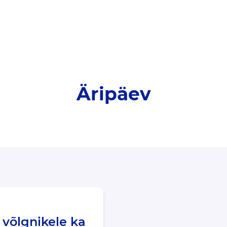
Äripäev
 võlgnikele ka