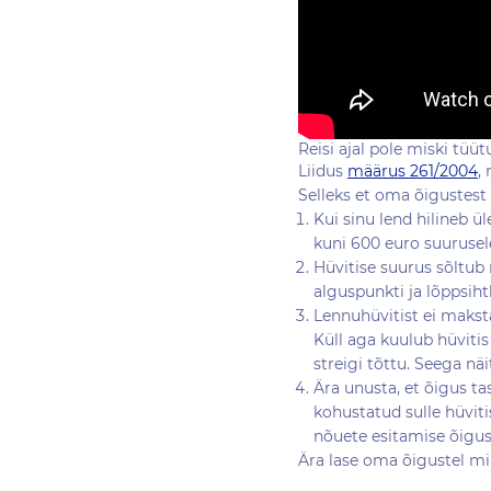
Reisi ajal pole miski tüü
Liidus
määrus 261/2004
,
Selleks et oma õigustest 
Kui sinu lend hilineb ül
kuni 600 euro suurusele
Hüvitise suurus sõltub 
alguspunkti ja lõppsiht
Lennuhüvitist ei maksta
Küll aga kuulub hüvitis
streigi tõttu. Seega nä
Ära unusta, et õigus ta
kohustatud sulle hüviti
nõuete esitamise õigu
Ära lase oma õigustel min