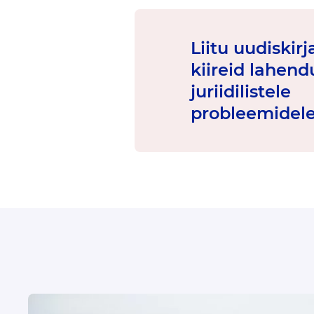
Liitu uudiskir
kiireid lahend
juriidilistele
probleemidele