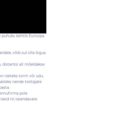
de puhuks kehtib Euroopa
ardale, võib sul olla õigus
, distantsi all mõeldakse
 on näiteks torm või udu.
näiteks nende töötajate
basta.
 lennufirma pole
iskid nii täiendavate