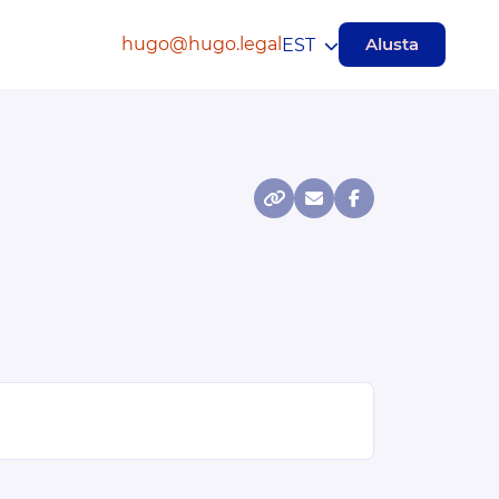
hugo@hugo.legal
Alusta
EST