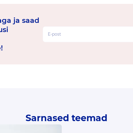
jaga ja saad
usi
!
Sarnased teemad