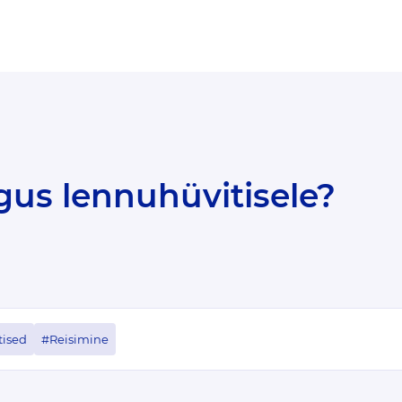
 õigus lennuhüvitisele?
ised
#Reisimine