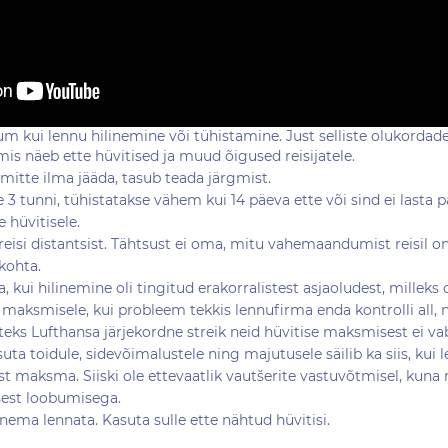
tum kui lennu hilinemine või tühistamine. Just selliste olukorda
 mis näeb ette hüvitised ja muud õigused reisijatele.
mitte ilma jääda, tasub teada järgmist.
e 3 tunni, tühistatakse vähem kui 14 päeva ette või sind ei lasta p
 hüvitisele.
reisi distantsist. Tähtsust ei oma, mitu vahemaandumist reisil on
kohta.
, kui hilinemine oli tingitud erakorralistest asjaoludest, milleks
 maksmisele, kui probleem tekkis lennufirma enda kontrolli all, 
iteks Lufthansa järjekordne streik neid hüvitise maksmisest ei va
suta toidule, sidevõimalustele ning majutusele säilib ka siis, kui
st maksma. Siiski ole ettevaatlik vautšerite vastuvõtmisel, kuna r
sest loobumisega.
ema lennata. Kasuta sulle ette nähtud hüvitisi.