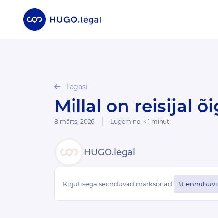
Tagasi
Millal on reisijal
8 märts, 2026
Lugemine:
< 1
minut
HUGO.legal
Kirjutisega seonduvad märksõnad:
#Lennuhüvit