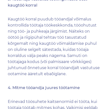
kaugtöö korral
Kaugtöö korral puudub tööandjal võimalus
kontrollida töötaja töökeskkonda, tööohutust
ning töö- ja puhkeaja järgimist. Näiteks on
öötöö ja riigipühal tehtav töö tasustatud
kõrgemalt ning kaugtöö võimaldamise puhul
on oluline selgelt sätestada, kuidas tööaja
korraldus välja peaks nägema. Samuti on
töötajaga kodus (või palmisaare võrkkiiges)
juhtunud õnnetuse korral tööandjalt vastutuse
ootamine ääretult ebaõiglane.
4. Mitme tööandja juures töötamine
Erinevad töösuhete kaitsenormid ei tööta, kui
töötaja töötab mitmes kohas. Vaikimisi eeldab