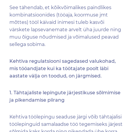
See tähendab, et kõikvõimalikes paindlikes
kombinatsioonides (tööaja, koormuse jmt
mõttes) tööl käivaid inimesi tuleb kasvõi
värskete lapsevanemate arvelt üha juurde ning
muu õiguse nõudmised ja võimalused peavad
sellega sobima.
Kehtiva regulatsiooni sagedased valukohad,
mis tööandjate kui ka töötajate poolt läbi
aastate välja on toodud, on järgmised.
1. Tähtajaliste lepingute järjestikuse sõlmimise
ja pikendamise piirang
Kehtiva töölepingu seaduse järgi võib tähtajalisi
töölepinguid samalaadse töö tegemiseks järjest
sõlmida kaks korda ning pikendada ühe korra,