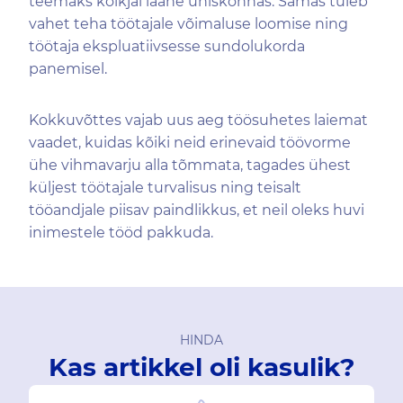
teemaks kõikjal lääne ühiskonnas. Samas tuleb
vahet teha töötajale võimaluse loomise ning
töötaja ekspluatiivsesse sundolukorda
panemisel.
Kokkuvõttes vajab uus aeg töösuhetes laiemat
vaadet, kuidas kõiki neid erinevaid töövorme
ühe vihmavarju alla tõmmata, tagades ühest
küljest töötajale turvalisus ning teisalt
tööandjale piisav paindlikkus, et neil oleks huvi
inimestele tööd pakkuda.
HINDA
Kas artikkel oli kasulik?