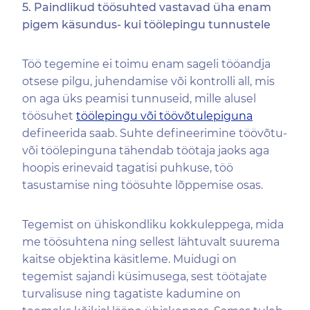
5. Paindlikud töösuhted vastavad üha enam
pigem käsundus- kui töölepingu tunnustele
Töö tegemine ei toimu enam sageli tööandja
otsese pilgu, juhendamise või kontrolli all, mis
on aga üks peamisi tunnuseid, mille alusel
töösuhet
töölepingu või töövõtulepiguna
defineerida saab. Suhte defineerimine töövõtu-
või töölepinguna tähendab töötaja jaoks aga
hoopis erinevaid tagatisi puhkuse, töö
tasustamise ning töösuhte lõppemise osas.
Tegemist on ühiskondliku kokkuleppega, mida
me töösuhtena ning sellest lähtuvalt suurema
kaitse objektina käsitleme. Muidugi on
tegemist sajandi küsimusega, sest töötajate
turvalisuse ning tagatiste kadumine on