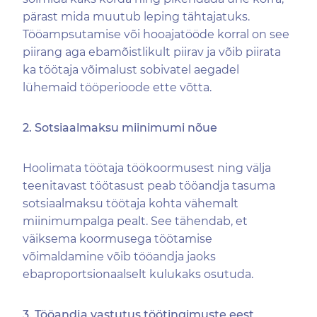
pärast mida muutub leping tähtajatuks.
Tööampsutamise või hooajatööde korral on see
piirang aga ebamõistlikult piirav ja võib piirata
ka töötaja võimalust sobivatel aegadel
lühemaid tööperioode ette võtta.
2. Sotsiaalmaksu miinimumi nõue
Hoolimata töötaja töökoormusest ning välja
teenitavast töötasust peab tööandja tasuma
sotsiaalmaksu töötaja kohta vähemalt
miinimumpalga pealt. See tähendab, et
väiksema koormusega töötamise
võimaldamine võib tööandja jaoks
ebaproportsionaalselt kulukaks osutuda.
3. Tööandja vastutus töötingimuste eest