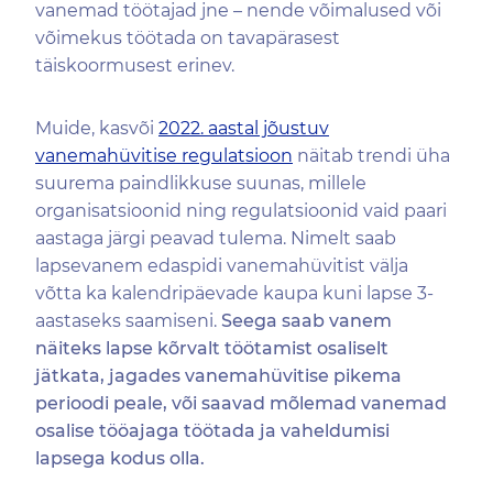
vanemad töötajad jne – nende võimalused või
võimekus töötada on tavapärasest
täiskoormusest erinev.
Muide, kasvõi
2022. aastal jõustuv
vanemahüvitise regulatsioon
näitab trendi üha
suurema paindlikkuse suunas, millele
organisatsioonid ning regulatsioonid vaid paari
aastaga järgi peavad tulema. Nimelt saab
lapsevanem edaspidi vanemahüvitist välja
võtta ka kalendripäevade kaupa kuni lapse 3-
aastaseks saamiseni.
Seega saab vanem
näiteks lapse kõrvalt töötamist osaliselt
jätkata, jagades vanemahüvitise pikema
perioodi peale, või saavad mõlemad vanemad
osalise tööajaga töötada ja vaheldumisi
lapsega kodus olla.