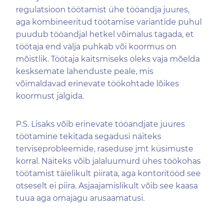
regulatsioon töötamist ühe tööandja juures,
aga kombineeritud töötamise variantide puhul
puudub tööandjal hetkel võimalus tagada, et
töötaja end välja puhkab või koormus on
mõistlik. Töötaja kaitsmiseks oleks vaja mõelda
kesksemate lahenduste peale, mis
võimaldavad erinevate töökohtade lõikes
koormust jälgida.
P.S. Lisaks võib erinevate tööandjate juures
töötamine tekitada segadusi näiteks
terviseprobleemide, raseduse jmt küsimuste
korral. Näiteks võib jalaluumurd ühes töökohas
töötamist täielikult piirata, aga kontoritööd see
otseselt ei piira. Asjaajamislikult võib see kaasa
tuua aga omajagu arusaamatusi.