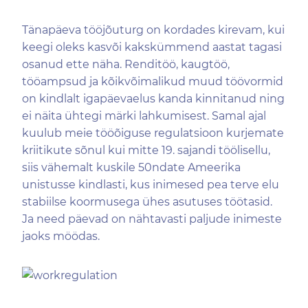
Tänapäeva tööjõuturg on kordades kirevam, kui
keegi oleks kasvõi kakskümmend aastat tagasi
osanud ette näha. Renditöö, kaugtöö,
tööampsud ja kõikvõimalikud muud töövormid
on kindlalt igapäevaelus kanda kinnitanud ning
ei näita ühtegi märki lahkumisest. Samal ajal
kuulub meie tööõiguse regulatsioon kurjemate
kriitikute sõnul kui mitte 19. sajandi töölisellu,
siis vähemalt kuskile 50ndate Ameerika
unistusse kindlasti, kus inimesed pea terve elu
stabiilse koormusega ühes asutuses töötasid.
Ja need päevad on nähtavasti paljude inimeste
jaoks möödas.