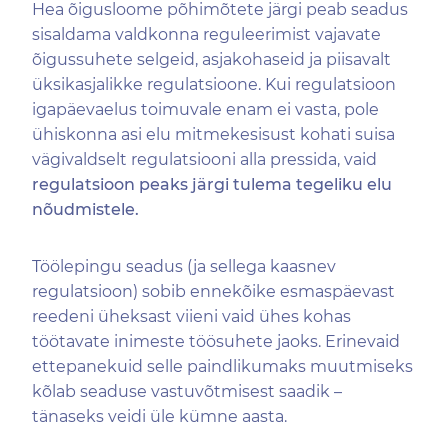
Hea õigusloome põhimõtete järgi peab seadus
sisaldama valdkonna reguleerimist vajavate
õigussuhete selgeid, asjakohaseid ja piisavalt
üksikasjalikke regulatsioone. Kui regulatsioon
igapäevaelus toimuvale enam ei vasta, pole
ühiskonna asi elu mitmekesisust kohati suisa
vägivaldselt regulatsiooni alla pressida, vaid
regulatsioon peaks järgi tulema tegeliku elu
nõudmistele.
Töölepingu seadus (ja sellega kaasnev
regulatsioon) sobib ennekõike esmaspäevast
reedeni üheksast viieni vaid ühes kohas
töötavate inimeste töösuhete jaoks. Erinevaid
ettepanekuid selle paindlikumaks muutmiseks
kõlab seaduse vastuvõtmisest saadik –
tänaseks veidi üle kümne aasta.