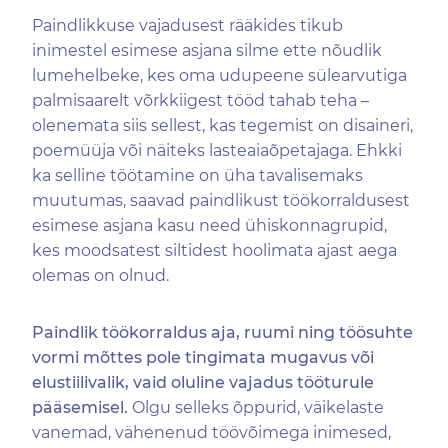
Paindlikkuse vajadusest rääkides tikub
inimestel esimese asjana silme ette nõudlik
lumehelbeke, kes oma udupeene sülearvutiga
palmisaarelt võrkkiigest tööd tahab teha –
olenemata siis sellest, kas tegemist on disaineri,
poemüüja või näiteks lasteaiaõpetajaga. Ehkki
ka selline töötamine on üha tavalisemaks
muutumas, saavad paindlikust töökorraldusest
esimese asjana kasu need ühiskonnagrupid,
kes moodsatest siltidest hoolimata ajast aega
olemas on olnud.
Paindlik töökorraldus aja, ruumi ning töösuhte
vormi mõttes pole tingimata mugavus või
elustiilivalik, vaid oluline vajadus tööturule
pääsemisel.
Olgu selleks õppurid, väikelaste
vanemad, vähenenud töövõimega inimesed,