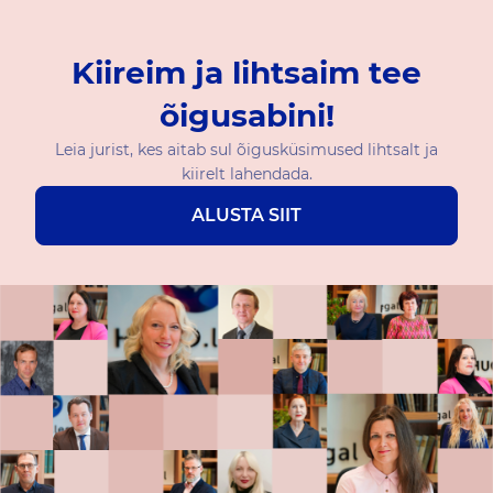
Kiireim ja lihtsaim tee
õigusabini!
Leia jurist, kes aitab sul õigusküsimused lihtsalt ja
kiirelt lahendada.
ALUSTA SIIT