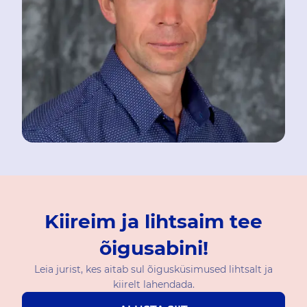
Kiireim ja lihtsaim tee
õigusabini!
Leia jurist, kes aitab sul õigusküsimused lihtsalt ja
kiirelt lahendada.