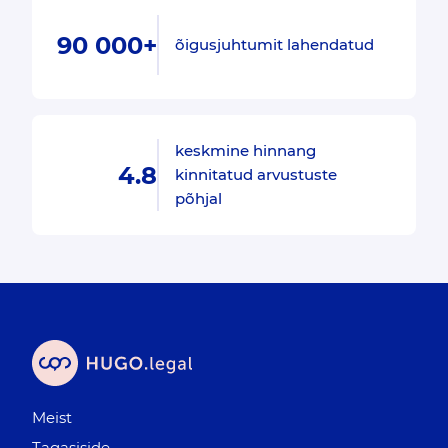
90 000+
õigusjuhtumit lahendatud
keskmine hinnang
4.8
kinnitatud arvustuste
põhjal
Meist
Tagasiside