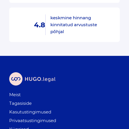
keskmine hinnang
4.8
kinnitatud arvustuste
põhjal
Meist
Tagasiside
Kasutustingimused
Privaatsustingimused