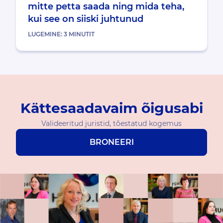
mitte petta saada ning mida teha,
kui see on siiski juhtunud
LUGEMINE:
3
MINUTIT
Kättesaadavaim õigusabi
Valideeritud juristid, tõestatud kogemus
BRONEERI