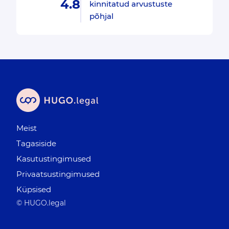
4.8
kinnitatud arvustuste
põhjal
Meist
Tagasiside
Kasutustingimused
Privaatsustingimused
Küpsised
© HUGO.legal