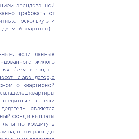
ванием арендованной
ванно требовать от
тных, поскольку эти
ндуемой квартиры) в
жным, если данные
ендованного жилого
ых, безусловно, не
есет не арендатор, а
коном о квартирной
5), владелец квартиры
ь кредитные платежи
додатель является
тный фонд и выплаты
платы по кредиту в
лища, и эти расходы