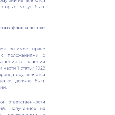
тому они не являются
которые могут быть
нтных фонд и выплат
лем, он имеет право
и с положениями о
лашения в значении
части 1 статьи 1028
арендатору, является
делки, должна быть
ии.
ой ответственности
ий. Полученное на
 с положениями о