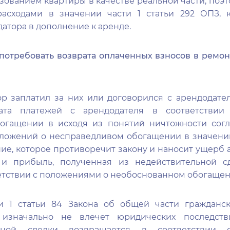
зованием квартиры в качестве реальной части, поэ
асходами в значении части 1 статьи 292 ОПЗ, 
атора в дополнение к аренде.
отребовать возврата оплаченных взносов в ремо
р заплатил за них или договорился с арендодате
рата платежей с арендодателя в соответстви
огащении в исходя из понятий ничтожности сог
оложений о несправедливом обогащении в значении 
ие, которое противоречит закону и наносит ущерб 
 и прибыль, полученная из недействительной с
етствии с положениями о необоснованном обогащен
и 1 статьи 84 Закона об общей части гражданск
 изначально не влечет юридических последств
жной сделки возвращается в соответствии