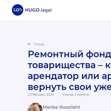
Назад
Ремонтный фонд и платежи по кредиту
товарищества – к
арендатор или а
вернуть свои уж
21 February, 2020
Чтение:
4
минуты
Merike Roosileht