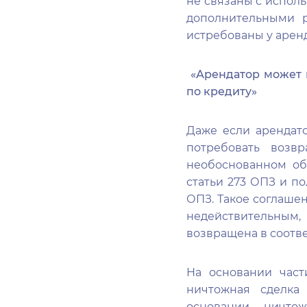
не связаны с исполь
дополнительными р
истребованы у аренд
«Арендатор может п
по кредиту»
Даже если арендато
потребовать возв
необоснованном об
статьи 273 ОПЗ и п
ОПЗ. Такое соглашен
недействительным,
возвращена в соотв
На основании част
ничтожная сделка
основании ничто