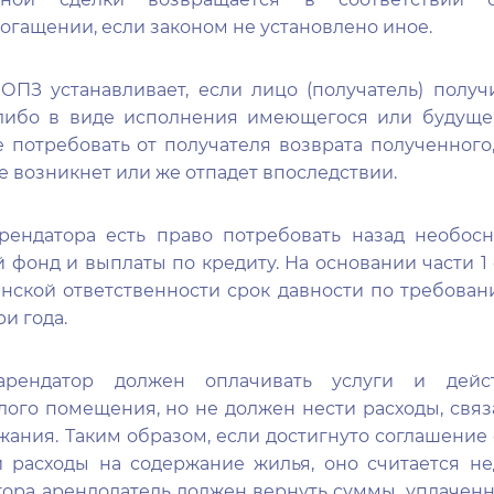
огащении, если законом не установлено иное.
8 ОПЗ устанавливает, если лицо (получатель) получ
либо в виде исполнения имеющегося или будущег
потребовать от получателя возврата полученного,
не возникнет или же отпадет впоследствии.
арендатора есть право потребовать назад необос
фонд и выплаты по кредиту. На основании части 1 
нской ответственности срок давности по требова
ри года.
 арендатор должен оплачивать услуги и дейс
ого помещения, но не должен нести расходы, свя
ания. Таким образом, если достигнуто соглашение 
и расходы на содержание жилья, оно считается н
ора арендодатель должен вернуть суммы, уплачен