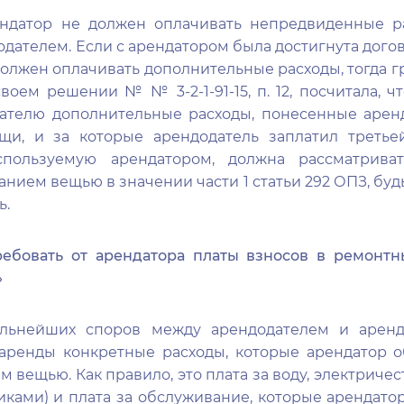
ендатор не должен оплачивать непредвиденные ра
одателем. Если с арендатором была достигнута догов
олжен оплачивать дополнительные расходы, тогда г
воем решении № № 3-2-1-91-15, п. 12, посчитала, 
ателю дополнительные расходы, понесенные арен
щи, и за которые арендодатель заплатил третьей
спользуемую арендатором, должна рассматриват
анием вещью в значении части 1 статьи 292 ОПЗ, буд
ь.
ебовать от арендатора платы взносов в ремонт
»
льнейших споров между арендодателем и аренд
 аренды конкретные расходы, которые арендатор о
 вещью. Как правило, это плата за воду, электричест
иками) и плата за обслуживание, которые арендато