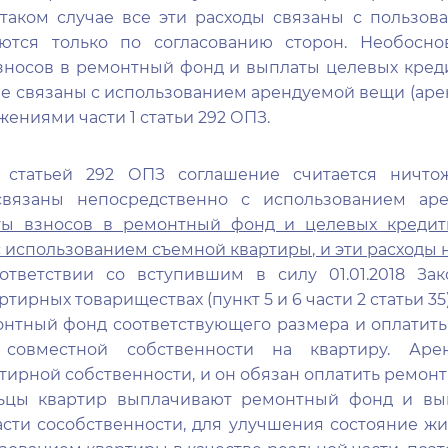
 таком случае все эти расходы связаны с пользо
тся только по согласованию сторон. Необосно
зносов в ремонтный фонд и выплаты целевых креди
е связаны с использованием арендуемой вещи (аре
жениями части 1 статьи 292 ОПЗ.
о статьей 292 ОПЗ соглашение считается ничто
связаны непосредственно с использованием ар
ы взносов в ремонтный фонд и целевых кредитн
использованием съемной квартиры, и эти расходы н
тветствии со вступившим в силу 01.01.2018 За
тирных товариществах (пункт 5 и 6 части 2 статьи 3
онтный фонд соответствующего размера и оплатит
совместной собственности на квартиру. Арен
тирной собственности, и он обязан оплатить ремон
льцы квартир выплачивают ремонтный фонд и вы
асти сособственности, для улучшения состояние жи