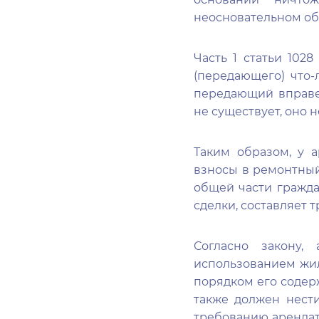
неосновательном об
Часть 1 статьи 102
(передающего) что-
передающий вправе 
не существует, оно 
Таким образом, у 
взносы в ремонтный 
общей части гражда
сделки, составляет т
Согласно закону,
использованием жил
порядком его содерж
также должен нест
требованию арендат