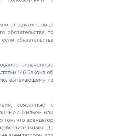
ило от другого лица
о обязательства, то
 если обязательства
нованно оплаченные
статьи 146 Закона об
нию, вытекающему из
твия, связанные с
занные с жильем или
о том, что арендатор
едействительным.
По
ные арендатором для