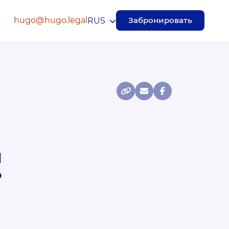
hugo@hugo.legal
Забронировать
RUS
я
?