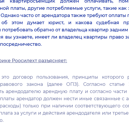
я квартиросъемщик должен оплачивать, поми
ой платы, другие потребляемые услуги, такие как э
. Однако часто от арендатора также требуют оплаты
о об этом думает юрист, и какова судебная п
потребовать обратно от владельца квартир задним 
я вы узнаете, имеет ли владелец квартиры право з
 посредничество.
ке Роосилехт разъясняет:
это договор пользования, принципы которого р
правового закона (далее ОПЗ). Согласно статье
ть арендодателю арендную плату и согласно части 
платы арендатор должен нести иные связанные с
расходы) только при наличии соответствующего с
плата за услуги и действия арендодателя или третье
ю.