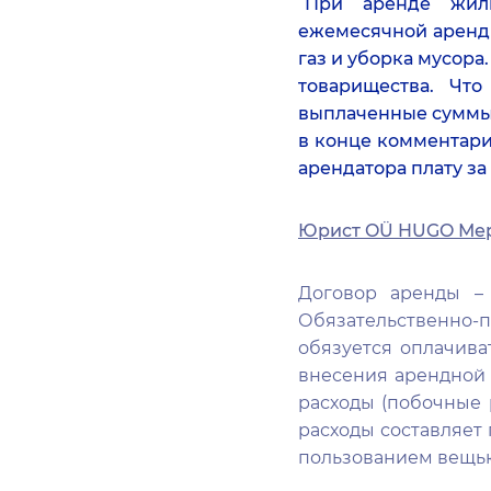
“
При аренде жиль
ежемесячной арендн
газ и уборка мусора
товарищества. Чт
выплаченные суммы 
в конце комментари
арендатора плату за
Юрист OÜ HUGO Мери
Договор аренды – 
Обязательственно-
обязуется оплачива
внесения арендной 
расходы (побочные 
расходы составляет 
пользованием вещь