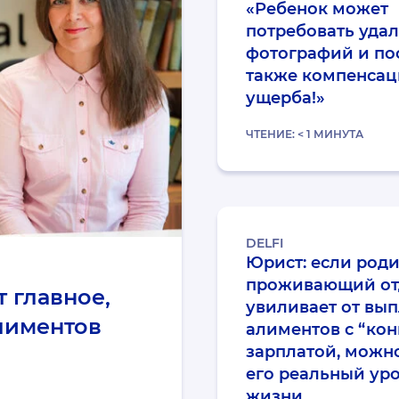
«Ребенок может
потребовать уда
фотографий и пос
также компенса
ущерба!»
ЧТЕНИЕ:
< 1
МИНУТА
DELFI
Юрист: если роди
проживающий от
 главное,
увиливает от вы
алиментов
алиментов с “кон
зарплатой, можн
его реальный ур
жизни