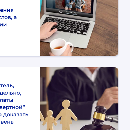
ления
тов, а
ции
тель,
дельно,
платы
вертной”
о доказать
овень