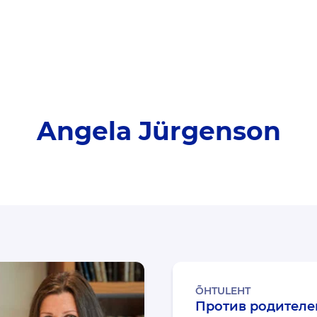
Angela Jürgenson
ÕHTULEHT
Против родителей