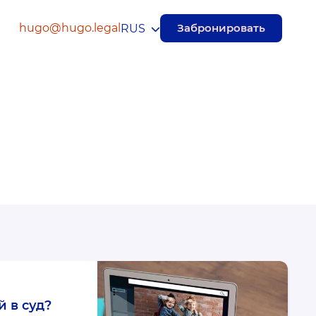
hugo@hugo.legal
Забронировать
RUS
 в суд?