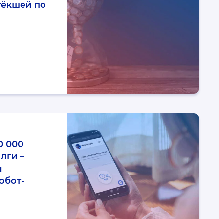
тёкшей по
0 000
лги –
и
обот-