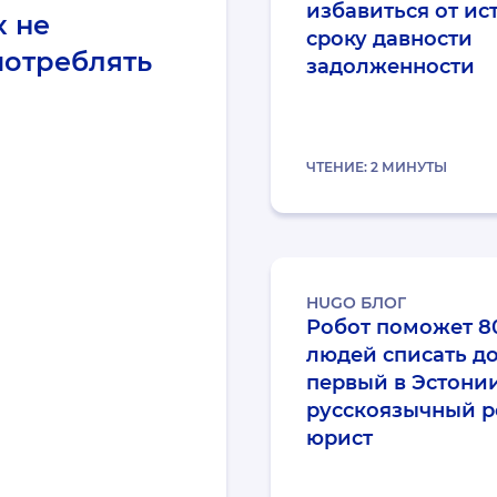
избавиться от ис
 не
сроку давности
потреблять
задолженности
ЧТЕНИЕ:
2
МИНУТЫ
HUGO БЛОГ
Робот поможет 8
людей списать до
первый в Эстони
русскоязычный р
юрист