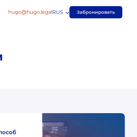
hugo@hugo.legal
Забронировать
RUS
и
пособ